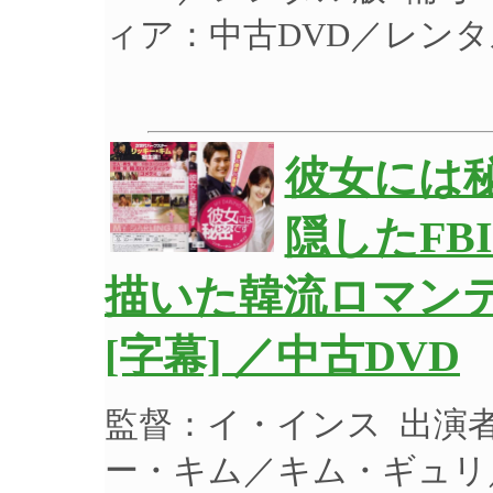
ィア：中古DVD／レン
彼女には
隠したFB
描いた韓流ロマン
[字幕] ／中古DVD
監督：イ・インス 出演
ー・キム／キム・ギュリ