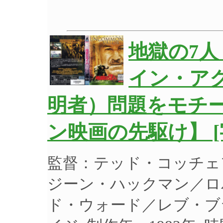
地獄の7人
イン・ア
明者）問題をモチ
ン映画の先駆け】 [
監督：テッド・コッチェ
ジーン・ハックマン／ロ
ド・ウォード／レブ・ブ