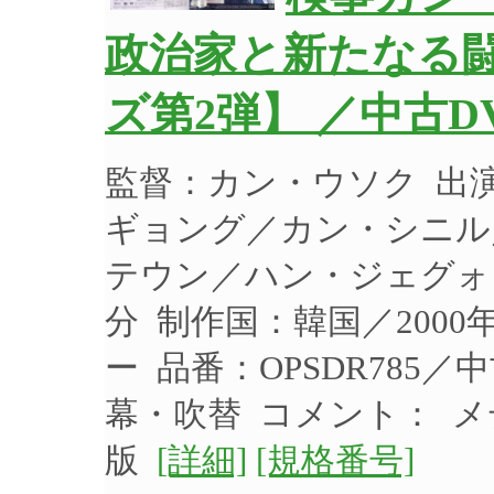
政治家と新たなる
ズ第2弾】 ／中古D
監督：カン・ウソク 出
ギョング／カン・シニル
テウン／ハン・ジェグォン 
分 制作国：韓国／200
ー 品番：OPSDR785
幕・吹替 コメント： メ
版
[詳細]
[規格番号]