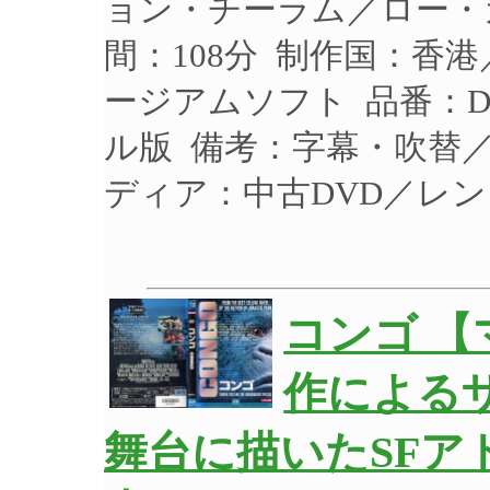
ョン・チーラム／ロー・ガ
間：108分 制作国：香港
ージアムソフト 品番：DM
ル版 備考：字幕・吹替
ディア：中古DVD／レ
コンゴ 
作による
舞台に描いたSFア