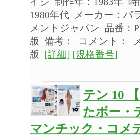
イジ 制作年：1983年 
1980年代 メーカー：
メントジャパン 品番：PD
版 備考： コメント： 
版
[詳細]
[規格番号]
テン 10
たボー・
マンチック・コメディ