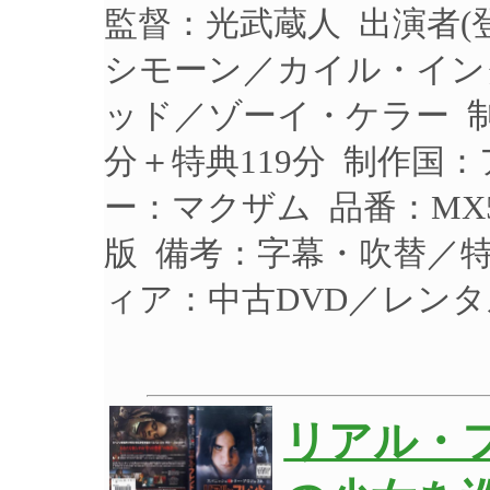
監督：光武蔵人 出演者
シモーン／カイル・イン
ッド／ゾーイ・ケラー 制作
分＋特典119分 制作国：
ー：マクザム 品番：MX
版 備考：字幕・吹替／
ィア：中古DVD／レン
リアル・