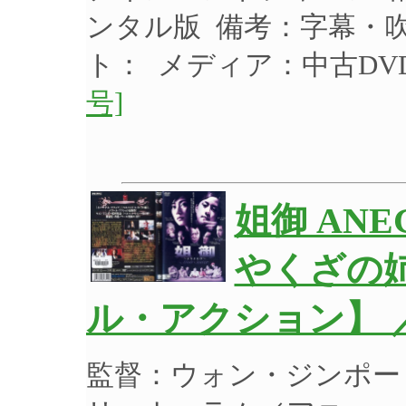
ンタル版 備考：字幕・
ト： メディア：中古D
号]
姐御 AN
やくざの
ル・アクション】 
監督：ウォン・ジンポー