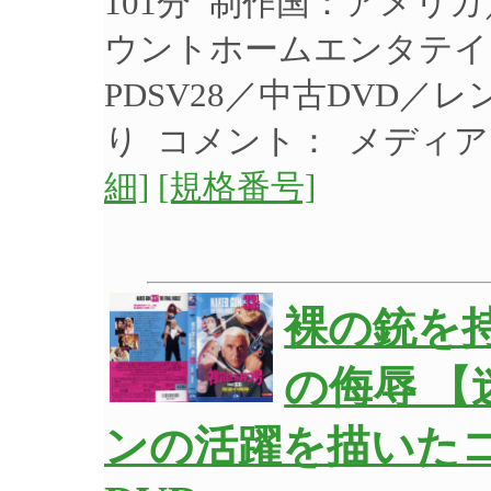
101分 制作国：アメリカ
ウントホームエンタテイ
PDSV28／中古DVD／
り コメント： メディ
細]
[規格番号]
裸の銃を持つ
の侮辱 
ンの活躍を描いたコ