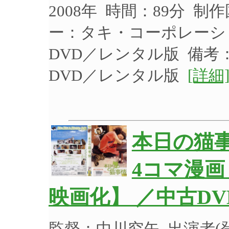
2008年 時間：89分 制
ー：タキ・コーポレーション
DVD／レンタル版 備考
DVD／レンタル版
[詳細
本日の猫
4コマ漫
映画化】 ／中古DV
監督：中川究矢 出演者