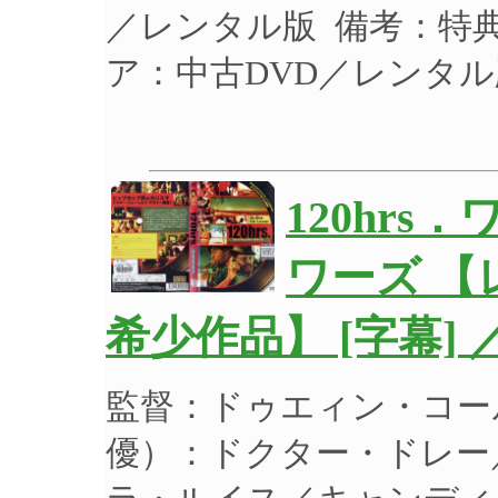
／レンタル版 備考：特
ア：中古DVD／レンタ
120hr
ワーズ 【
希少作品】 [字幕] 
監督：ドゥエィン・コー
優）：ドクター・ドレー