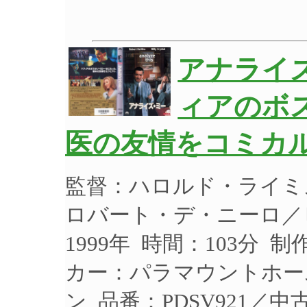
アナライ
ィアのボ
医の友情をコミカル
監督：ハロルド・ライミ
ロバート・デ・ニーロ／
1999年 時間：103分 
カー：パラマウントホー
ン 品番：PDSV921／