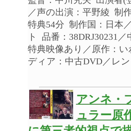
／声の出演：平野綾 制作年
特典54分 制作国：日本／
ト 品番：38DRJ3023
特典映像あり／原作：い
ディア：中古DVD／レ
アンネ・
ュラー原