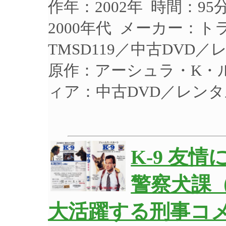
作年：2002年 時間：9
2000年代 メーカー：
TMSD119／中古DVD
原作：アーシュラ・K・
ィア：中古DVD／レン
K-9 友
警察犬課（
大活躍する刑事コメ