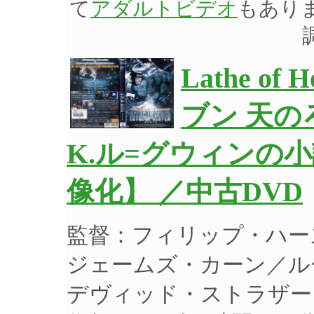
て
アダルトビデオ
もあり
Lathe o
ブン 天の
K.ル=グウィンの
像化】 ／中古DVD
監督：フィリップ・ハー
ジェームズ・カーン／ル
デヴィッド・ストラザー