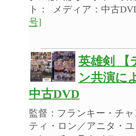
ト： メディア：中古D
号]
英雄剣 
ン共演に
中古DVD
監督：フランキー・チャ
ティ・ロン／アニタ・ユ