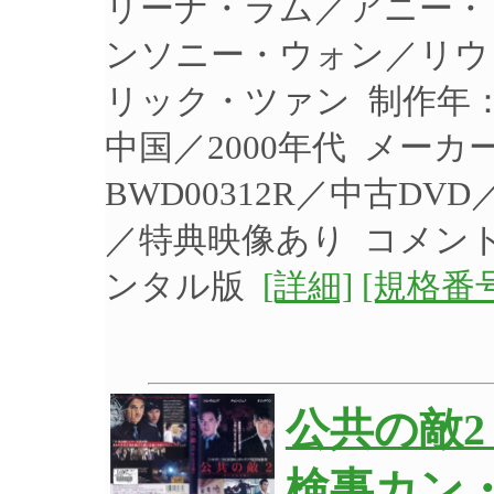
リーナ・ラム／アニー・
ンソニー・ウォン／リウ
リック・ツァン 制作年：2
中国／2000年代 メー
BWD00312R／中古D
／特典映像あり コメント
ンタル版
[詳細]
[規格番号
公共の敵2
検事カン