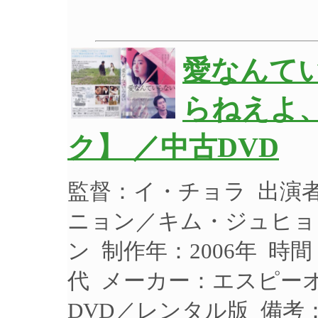
愛なんて
らねえよ
ク】 ／中古DVD
監督：イ・チョラ 出演
ニョン／キム・ジュヒョ
ン 制作年：2006年 時間
代 メーカー：エスピーオー
DVD／レンタル版 備考