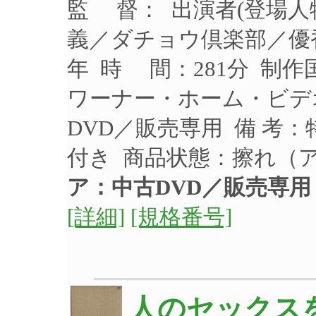
監 督： 出演者(登場
義／ダチョウ倶楽部／優香／
年 時 間：281分 制作
ワーナー・ホーム・ビデオ 
DVD／販売専用 備 考
付き 商品状態：擦れ（
ア：中古DVD／販売専用
[詳細]
[規格番号]
人のセックスを