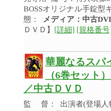
BOSSオリジナル手錠型
態：
メディア：中古DV
ＤＶＤ】
[詳細]
[規格番号
華麗なるスパイ
（6巻セット）
／中古ＤＶＤ
監 督： 出演者(登場