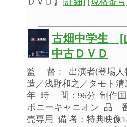
ＤＶＤ】
[詳細]
[規格番号
古畑中学生 [
中古ＤＶＤ
監 督： 出演者(登場
造／浅野和之／タモト清嵐
年 時 間：96分 制作国
ポニーキャニオン 品 番：
売専用 備 考：特典映像