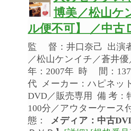
博美／松山ケ
ル便不可】 ／中古
監 督：井口奈己 出演
／松山ケンイチ／蒼井優
年：2007年 時 間：13
代 メーカー：ハピネット 
DVD／販売専用 備 考
100分／アウターケース
態：
メディア：中古DV