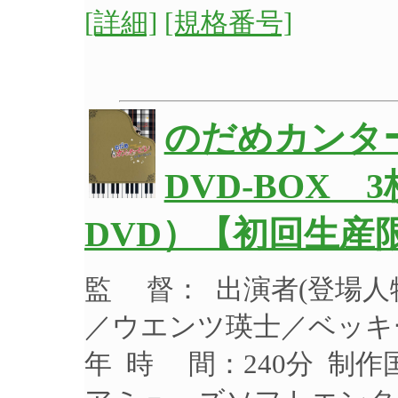
[詳細]
[規格番号]
のだめカンタ
DVD-BOX 
DVD）【初回生産
監 督： 出演者(登場
／ウエンツ瑛士／ベッキー
年 時 間：240分 制作