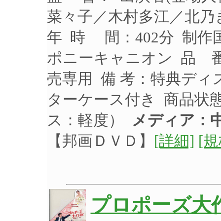
菜々子／木村多江／北乃き
年 時 間：402分 制作
ポニーキャニオン 品 番：
売専用 備 考：特典ディ
ターケース付き 商品状
ス：軽度）
メディア：中
【邦画ＤＶＤ】
[詳細]
[
プロポーズ大作