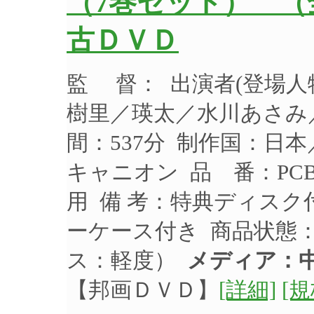
（7巻セット） （
古ＤＶＤ
監 督： 出演者(登場
樹里／瑛太／水川あさみ／
間：537分 制作国：日本
キャニオン 品 番：PCB
用 備 考：特典ディスク
ーケース付き 商品状態
ス：軽度）
メディア：中
【邦画ＤＶＤ】
[詳細]
[