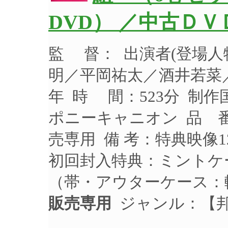
DVD） ／中古ＤＶ
監 督： 出演者(登場
明／平岡祐太／酒井若菜／
年 時 間：523分 制作
ポニーキャニオン 品 番：
売専用 備 考：特典映像
初回封入特典：ミントケ
（帯・アウターケース：
販売専用
ジャンル：【邦