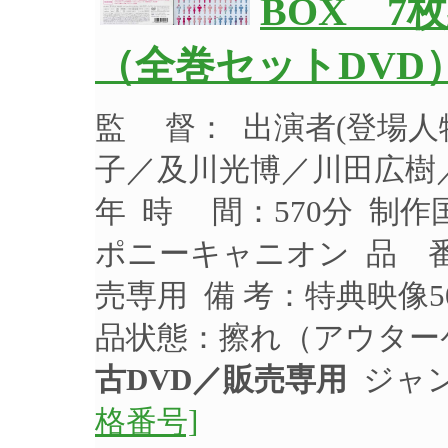
BOX 
（全巻セットDVD
監 督： 出演者(登場
子／及川光博／川田広樹／
年 時 間：570分 制作
ポニーキャニオン 品 番：
売専用 備 考：特典映像
品状態：擦れ（アウター
古DVD／販売専用
ジャン
格番号]