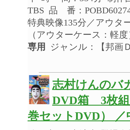
TBS 品 番：POBD60
特典映像135分／アウタ
（アウターケース：軽度
専用
ジャンル：【邦画
志村けんのバ
DVD箱 3枚
巻セットDVD） 