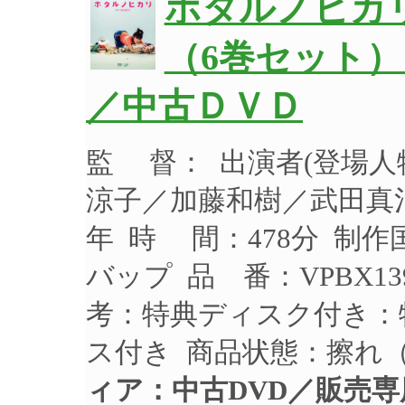
ホタルノヒカリ
（6巻セット）
／中古ＤＶＤ
監 督： 出演者(登場
涼子／加藤和樹／武田真治
年 時 間：478分 制作
バップ 品 番：VPBX1
考：特典ディスク付き：
ス付き 商品状態：擦れ
ィア：中古DVD／販売専