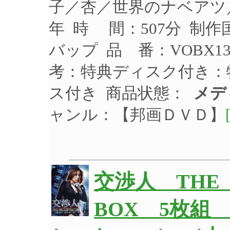
子／杏／世界のナベアツ／
年 時 間：507分 制作
バップ 品 番：VOBX1
考：特典ディスク付き：
ス付き 商品状態：
メデ
ャンル：【邦画ＤＶＤ】
交渉人 THE 
BOX 5枚組