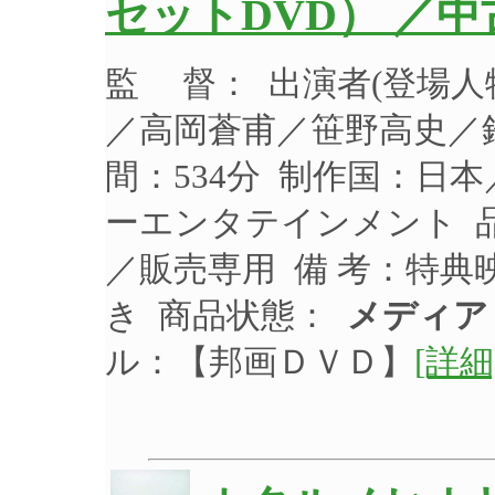
セットDVD） ／
監 督： 出演者(登場
／高岡蒼甫／笹野高史／鈴
間：534分 制作国：日本
ーエンタテインメント 品 
／販売専用 備 考：特
き 商品状態：
メディア
ル：【邦画ＤＶＤ】
[詳細