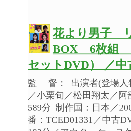
花より男子 リ
BOX 6枚組
セットDVD） ／
監 督： 出演者(登場
／小栗旬／松田翔太／阿部
589分 制作国：日本／2
番：TCED01331／中古