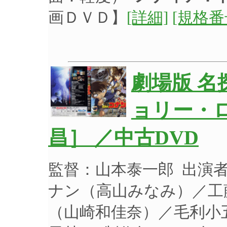
画ＤＶＤ】
[詳細]
[規格番
劇場版 名
ョリー・
昌］ ／中古DVD
監督：山本泰一郎 出演
ナン（高山みなみ）／工
（山崎和佳奈）／毛利小