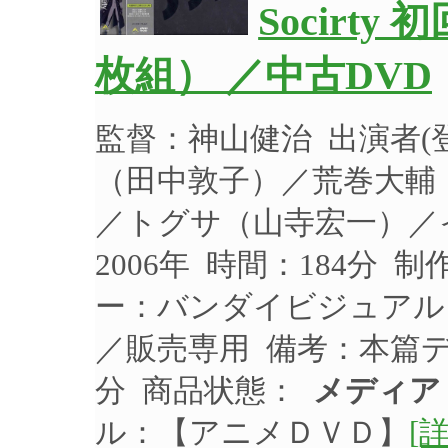
Socirt
枚組） ／中古DVD
監督：神山健治 出演者
（田中敦子）／荒巻大輔
／トグサ（山寺宏一）／
2006年 時間：184分 
ー：バンダイビジュアル 品
／販売専用 備考：本篇デ
分 商品状態：
メディア
ル：【アニメＤＶＤ】
[