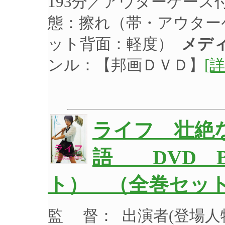
193分／アウターケース
態：擦れ（帯・アウター
ット背面：軽度）
メデ
ンル：【邦画ＤＶＤ】
[詳
ライフ 壮絶
語 DVD B
ト） （全巻セット
監 督： 出演者(登場