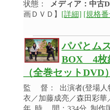
状態：
メディア：中古D
画ＤＶＤ】
[詳細]
[規格番
パパとムス
BOX 4
（全巻セットDVD
監 督： 出演者(登場
衣／加藤成亮／森田彩華／
年 時 間：334分 制作