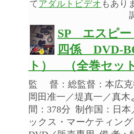
て
アダルトビデオ
もあり
SP エスピ
四係 DVD-
ト） （全巻セット
監 督：総監督：本広克
岡田准一／堤真一／真木よ
間：378分 制作国：日本
ックス・マーケティング 品