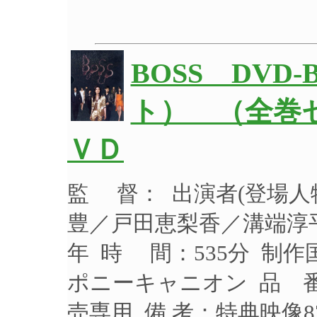
BOSS DVD
ト） （全巻セ
ＶＤ
監 督： 出演者(登場
豊／戸田恵梨香／溝端淳平
年 時 間：535分 制作
ポニーキャニオン 品 番：
売専用 備 考：特典映像