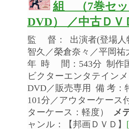
組 （7巻セ
DVD） ／中古ＤＶ
監 督： 出演者(登場
智久／榮倉奈々／平岡祐太
年 時 間：543分 制作
ビクターエンタテインメント
DVD／販売専用 備 考
101分／アウターケース
ターケース：軽度）
メ
ャンル：【邦画ＤＶＤ】