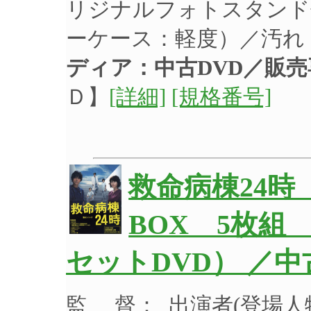
リジナルフォトスタンド
ーケース：軽度）／汚れ
ディア：中古DVD／販売
Ｄ】
[詳細]
[規格番号]
救命病棟24時
BOX 5枚組
セットDVD） ／
監 督： 出演者(登場