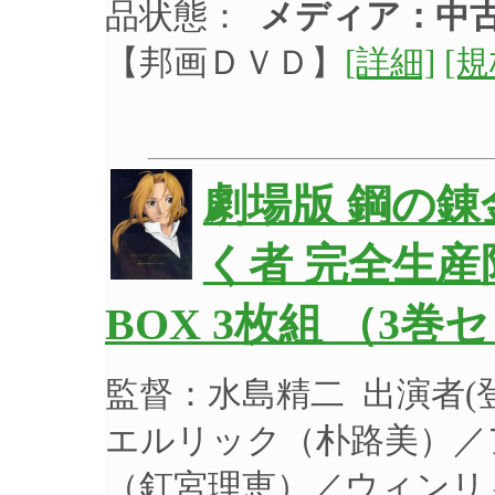
品状態：
メディア：中古
【邦画ＤＶＤ】
[詳細]
[
劇場版 鋼の錬
く者 完全生産
BOX 3枚組 （3巻
監督：水島精二 出演者
エルリック（朴路美）／
（釘宮理恵）／ウィンリ