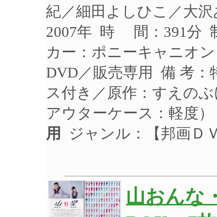
紀／細田よしひこ／大沢
2007年 時 間：391分
カー：ポニーキャニオン 品
DVD／販売専用 備 考
ス付き／原作：すえのぶ
アウターケース：軽度）
用
ジャンル：【邦画Ｄ
山おんな・