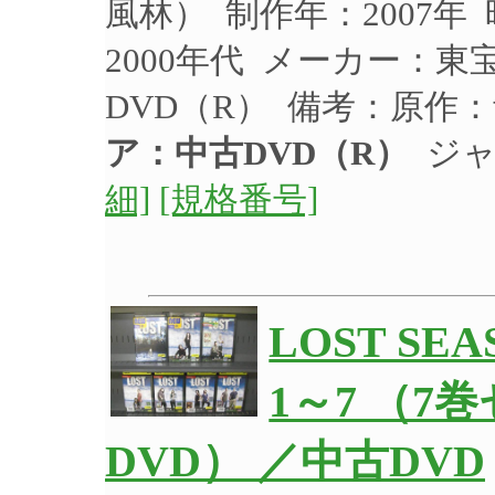
風林） 制作年：2007年
2000年代 メーカー：東宝
DVD（R） 備考：原作
ア：中古DVD（R）
ジャ
細]
[規格番号]
LOST SE
1～7 （
DVD） ／中古DVD