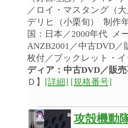
／ロイ・マスタング（大
デリヒ（小栗旬） 制作年：
国：日本／2000年代 
ANZB2001／中古DV
枚付／ブックレット・イ
ディア：中古DVD／販売
Ｄ】
[詳細]
[規格番号]
攻殻機動隊 S