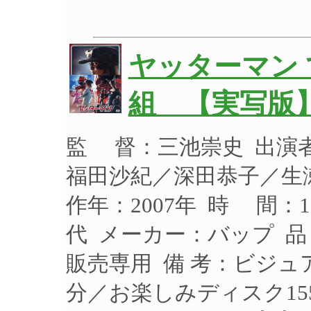
ヤッターマン 
組 【実写版
監 督：三池崇史 出演
福田沙紀／深田恭子／生
作年：2007年 時 間：1
代 メーカー：バップ 品 
販売専用 備 考：ビジュ
分／お楽しみディスク15