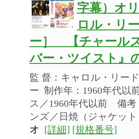
字幕）オ
ロル・リ
ー］ 【チャール
バー・ツイスト』
監 督：キャロル・リー
ー 制作年：1960年代以
ス／1960年代以前 備
ンズ／日焼（ジャケッ
オ
[詳細]
[規格番号]