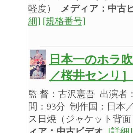
軽度）
メディア：中古
細]
[規格番号]
日本一のホラ吹
／桜井センリ
監 督：古沢憲吾 出演者：
間：93分 制作国：日本
ス日焼（ジャケット背
ィア：中古ビデオ
[詳細]