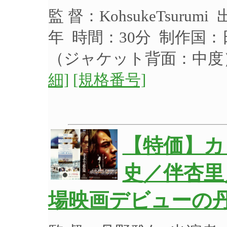
監 督：KohsukeTsuru
年 時間：30分 制作国：
（ジャケット背面：中
細]
[規格番号]
【特価】カ
史／伴杏里
場映画デビューの