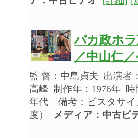
ア：中古ビデオ
[詳細]
[
バカ政ホラ
／中山仁／
監 督：中島貞夫 出演
高峰 制作年：1976年 時
年代 備考：ビスタサイ
度）
メディア：中古ビ