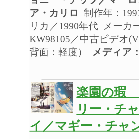
ア・カリロ
制作年：199
リカ／1990年代 メー
KW98105／中古ビデオ
背面：軽度）
メディア
楽園の瑕 東
リー・チ
イ／マギー・チャン