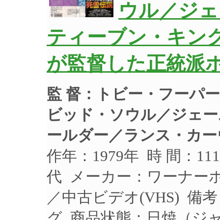
ウル／ジェ
ティーブン・キン
が監督した正統派
監 督：トビー・フーパー
ビッド・ソウル／ジェー
ールダー／ランス・カー
作年：1979年 時 間：1
代 メーカー：ワーナーホー
／中古ビデオ(VHS) 
グ 商品状態：日焼（ジ