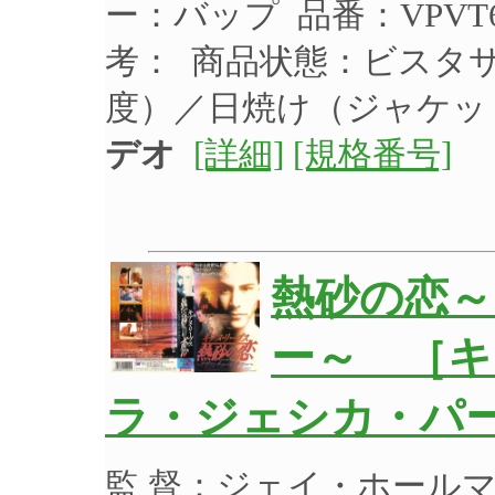
ー：バップ 品番：VPVT6
考： 商品状態：ビスタ
度）／日焼け（ジャケ
デオ
[詳細]
[規格番号]
熱砂の恋
ー～ ［キ
ラ・ジェシカ・パ
監 督：ジェイ・ホール