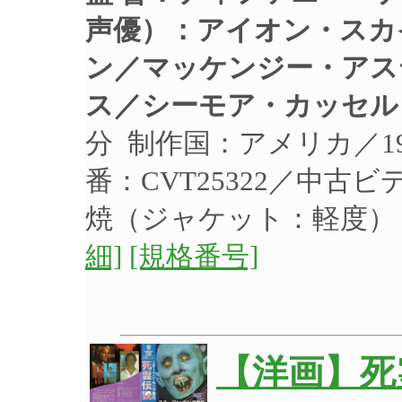
声優）：
アイオン・スカ
ン／マッケンジー・アス
ス／シーモア・カッセル
分 制作国：アメリカ／1
番：CVT25322／中古ビ
焼（ジャケット：軽度
細]
[規格番号]
【洋画】死