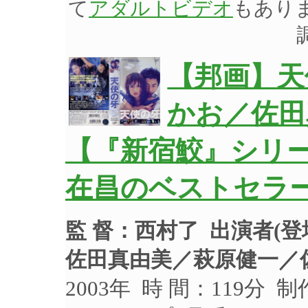
て
アダルトビデオ
もあり
【邦画】天使
かお／佐田
【『新宿鮫』シリ
在昌のベストセラ
監 督：西村了
出演者(
佐田真由美／萩原健一／
2003年 時 間：119分