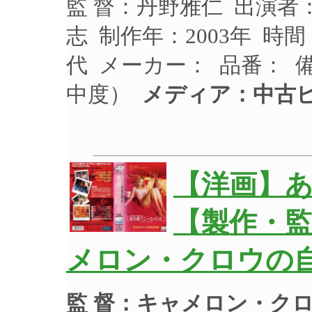
監 督：丹野雅仁 出演
志 制作年：2003年 時間
代 メーカー： 品番：
中度）
メディア：中古
【洋画】
【製作・
メロン・クロウの
監 督：キャメロン・ク