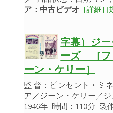
ア：中古ビデオ
[詳細]
[
字幕）ジー
ーズ ［フ
ーン・ケリー］
監 督：ビンセント・ミ
ア／ジーン・ケリー／ジ
1946年 時間：110分 