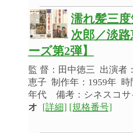
濡れ髪三度
次郎／淡路
ーズ第2弾】
監 督：田中徳三 出演
恵子 制作年：1959年 時
年代 備考：シネスコ
オ
[詳細]
[規格番号]