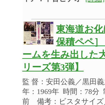
東海道お化
保積ペペ］
ームを生み出した
リーズ第3弾】
監 督：安田公義／黒田義
年：1969年 時間：78分
前 備考：ビスタサイズ