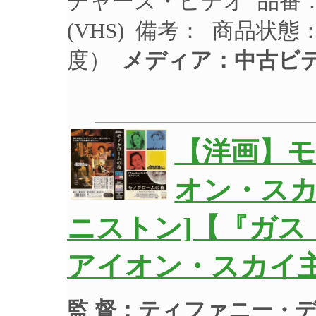
チャーズ・ビデオ 品番：C
(VHS) 備考： 商品
度）
メディア：中古ビ
【洋画】モ
オン・ス
ニストン]【『ガ
アイオン・スカイ
監 督：ティファニー・