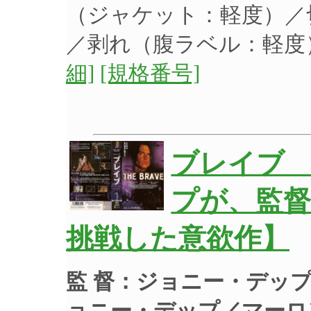
（ジャケット：軽度）／
／剥れ（腹ラベル：軽
細]
[規格番号]
ブレイブ
プが、監督
挑戦した意欲作】
監 督：ジョニー・デッ
ョニー・デップ／マーロ