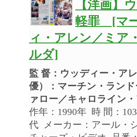
【洋画】
軽罪 [マ
ィ・アレン／ミア
ルダ]
監 督：ウッディー・ア
優）：
マーチン・ランド
ァロー／キャロライン・
作年：1990年 時 間：1
代 メーカー：アール・