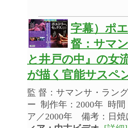
字幕）ポエ
督：サマン
と井戸の中』の女
が描く官能サスペ
監 督：サマンサ・ラン
ー 制作年：2000年 時
ア／2000年 備考：