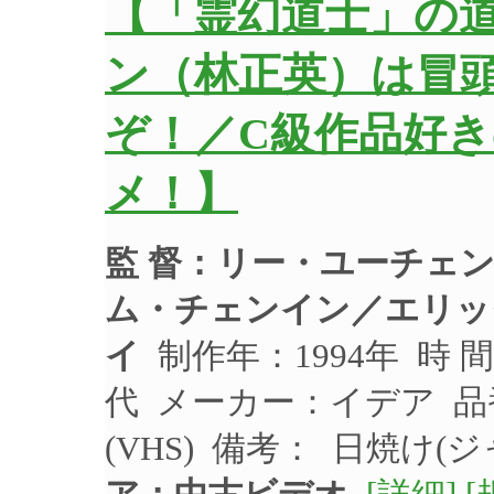
【「霊幻道士」の
ン（林正英）は冒
ぞ！／C級作品好
メ！】
監 督：リー・ユーチェ
ム・チェンイン／エリッ
イ
制作年：1994年 時 
代 メーカー：イデア 品番
(VHS) 備考： 日焼け