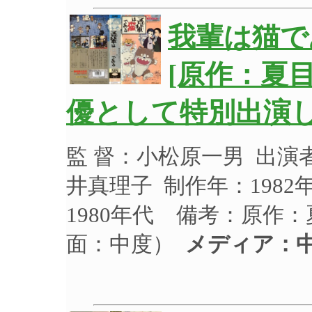
我輩は猫
[原作：夏
優として特別出演
監 督：小松原一男 出
井真理子 制作年：1982
1980年代 備考：原作
面：中度）
メディア：