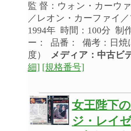
監 督：ウォン・カーウ
／レオン・カーファイ／
1994年 時間：100分 
ー： 品番： 備考：日
度）
メディア：中古ビ
細]
[規格番号]
女王陛下の
ジ・レイゼ