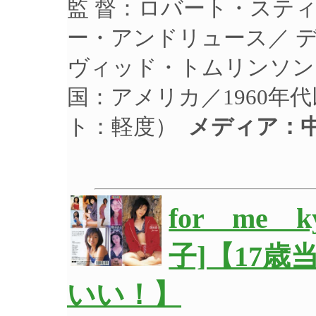
監 督：ロバート・ステ
ー・アンドリュース／ 
ヴィッド・トムリンソン 
国：アメリカ／1960年
ト：軽度）
メディア：
for me k
子]【17
いい！】