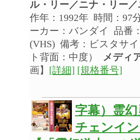
ル・リー／ニナ・リー／
作年：1992年 時間：97
ーカー：バンダイ 品番：B
(VHS) 備考：ビスタ
ト背面：中度）
メディ
画】
[詳細]
[規格番号]
字幕）霊幻
チェンイン