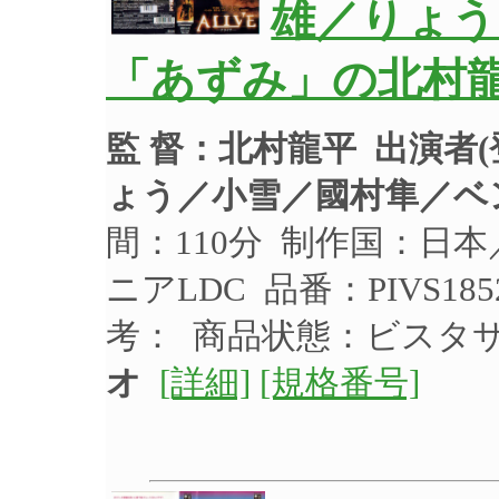
雄／りょう／
「あずみ」の北村
監 督：北村龍平
出演者
ょう／小雪／國村隼／ベ
間：110分 制作国：日本
ニアLDC 品番：PIVS18
考： 商品状態：ビスタ
オ
[詳細]
[規格番号]