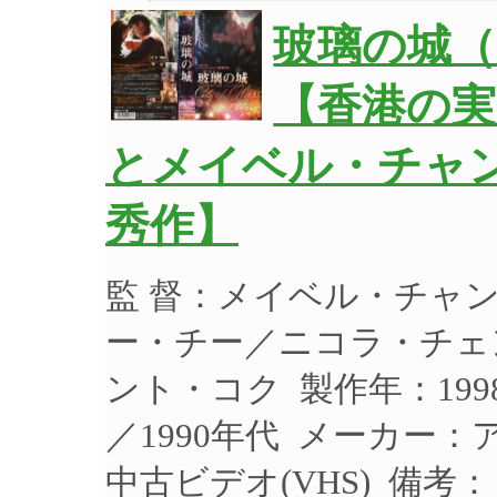
玻璃の城（
【香港の
とメイベル・チャ
秀作】
監 督：メイベル・チャ
ー・チー／ニコラ・チェ
ント・コク 製作年：199
／1990年代 メーカー：ア
中古ビデオ(VHS) 備