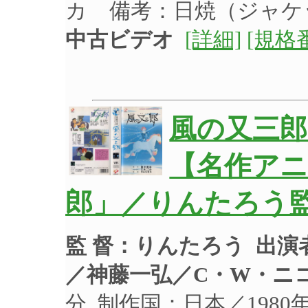
カ 備考：日焼（ジャ
中古ビデオ
[詳細]
[規格
風の又三郎
【名作ア
郎」／りんたろう
監 督：りんたろう
出演
／神藤一弘／C・W・ニ
分 制作国：日本／198