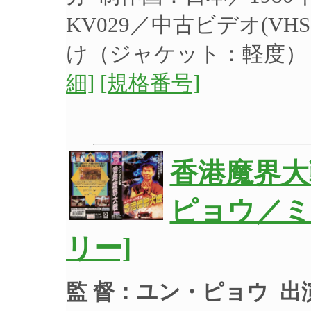
KV029／中古ビデオ(V
け（ジャケット：軽度
細]
[規格番号]
香港魔界大
ピョウ／ミ
リー]
監 督：ユン・ピョウ
出