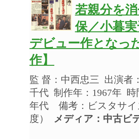
若親分を消
保／小暮実
デビュー作となっ
作】
監 督：中西忠三 出演
千代 制作年：1967年 時
年代 備考：ビスタサイ
度）
メディア：中古ビ