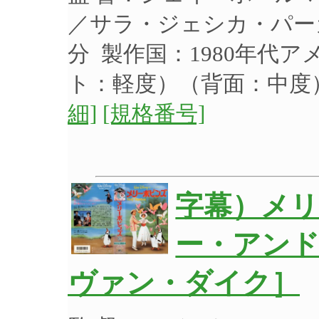
／サラ・ジェシカ・パーカー
分 製作国：1980年代
ト：軽度）（背面：中
細]
[規格番号]
字幕）メ
ー・アン
ヴァン・ダイク］