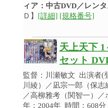
ィア：中古DVD／レン
Ｄ】
[詳細]
[規格番号]
天上天下 
セット DV
監督：川瀬敏文 出演者
川綾）／凪宗一郎（保志
／高柳雅考（関智一）／
年：2004年 時間：608