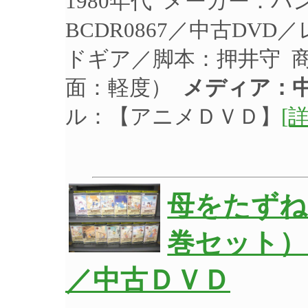
1980年代 メーカー：
BCDR0867／中古DV
ドギア／脚本：押井守 
面：軽度）
メディア：中
ル：【アニメＤＶＤ】
[
母をたずね
巻セット）
／中古ＤＶＤ