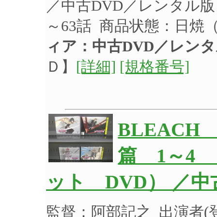
／中古DVD／レンタル版
～63話 商品状態：日焼
ィア：中古DVD／レン
Ｄ】
[詳細]
[規格番号]
BLEAC
篇 1～4
ット DVD） ／
監督：阿部記之 出演者