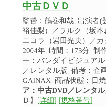
中古ＤＶＤ
監督：鶴巻和哉 出演者
裕佳梨）／ラルク（坂本
ニコラ（岩田光央）／カ
2004年 時間：173分 
ー：バンダイビジュアル 品
／レンタル版 備考：企
GAINAX 商品状態：
ア：中古DVD／レンタル
Ｄ】
[詳細]
[規格番号]