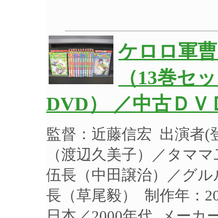
ケロロ軍曹
（13巻セ
DVD） ／中古ＤＶ
監督：近藤信宏 出演者
（渡辺久美子）／タママ
伍長（中田譲治）／グル
長（草尾毅） 制作年：20
日本／2000年代 メー