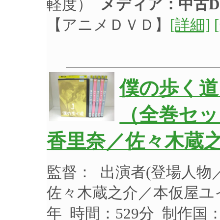
軽度）
メディア：中古D
【アニメＤＶＤ】
[詳細]
僕の歩く道 
（全巻セッ
香里奈／佐々木蔵之
監督： 出演者(登場人
佐々木蔵之介／本仮屋ユイカ
年 時間：529分 制作国