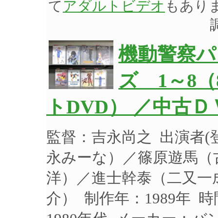
て
アダルトビデオ
もあり
機動警察パ
ズ 1～8
トDVD） ／中古Ｄ
監督：吉永尚之 出演者
永みーな）／篠原遊馬（
洋）／進士幹泰（二又一
介） 制作年：1989年 