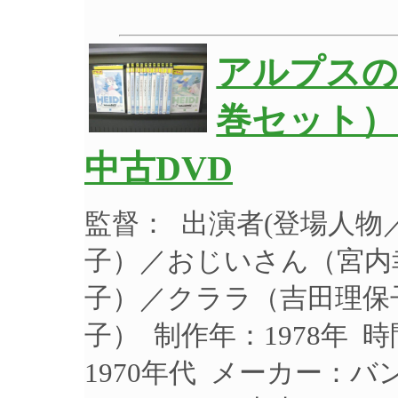
アルプスの少
巻セット）
中古DVD
監督： 出演者(登場人
子）／おじいさん（宮内
子）／クララ（吉田理保
子） 制作年：1978年 
1970年代 メーカー：