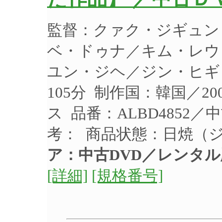
監督：クァク・ジギュン
ベ・ドゥナ／キム・レウ
ユン・ジヘ／ジン・ヒギョ
105分 制作国：韓国／2
ス 品番：ALBD4852
考： 商品状態：日焼（
ア：中古DVD／レンタル
[詳細]
[規格番号]