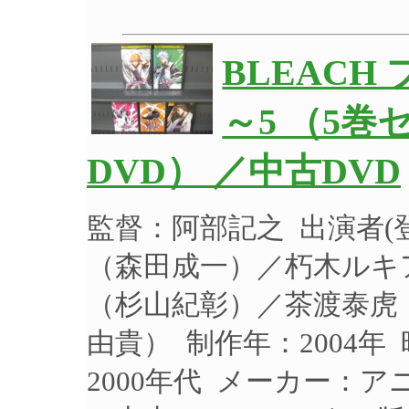
BLEACH
～5 （5
DVD） ／中古DVD
監督：阿部記之 出演者
（森田成一）／朽木ルキ
（杉山紀彰）／茶渡泰虎
由貴） 制作年：2004年
2000年代 メーカー：アニ