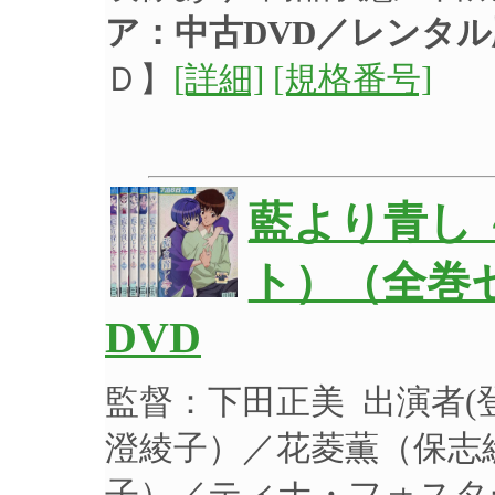
ア：中古DVD／レンタル
Ｄ】
[詳細]
[規格番号]
藍より青し 
ト）（全巻セ
DVD
監督：下田正美 出演者
澄綾子）／花菱薫（保志
子）／ティナ・フォスタ