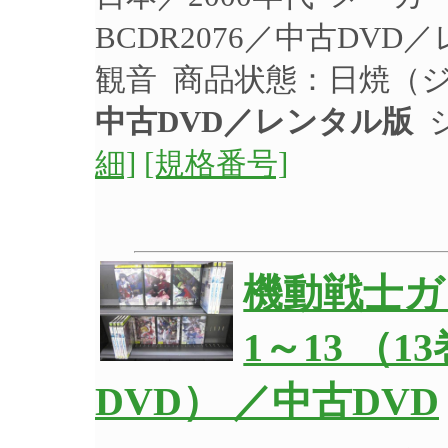
BCDR2076／中古DV
観音 商品状態：日焼（
中古DVD／レンタル版
ジ
細]
[規格番号]
機動戦士ガン
1～13 （
DVD） ／中古DVD