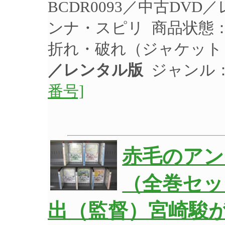
BCDR0093／中古DV
ンナ・スピリ 商品状態
折れ・破れ（ジャケット
／レンタル版
ジャンル
番号]
赤毛のアン 
（全巻セッ
出（監督）宮崎駿