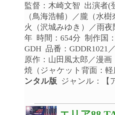
監督：木崎文智 出演者
（鳥海浩輔）／朧（水樹
火（沢城みゆき）／雨夜陣
年 時間：654分 制作国
GDH 品番：GDDR10
原作：山田風太郎／漫画
焼（ジャケット背面：軽
ンタル版
ジャンル：【
エリア88 TA