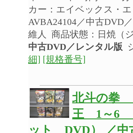
カー：エイベックス・エ
AVBA24104／中古D
維人 商品状態：日焼（
中古DVD／レンタル版
ジ
細]
[規格番号]
北斗の拳 
王 1～6
ット DVD） ／