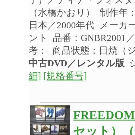
（水橋かおり） 制作年：2
日本／2000年代 メー
ント 品番：GNBR200
考： 商品状態：日焼（
中古DVD／レンタル版
ジ
細]
[規格番号]
FREEDO
セット）（