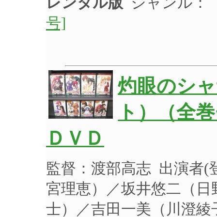
レンタル版
ジャンル：
号]
灼眼のシャ
ト）（全巻
ＤＶＤ
監督：渡部高志 出演者
宮理恵）／坂井悠二（日
士）／吉田一美（川澄綾