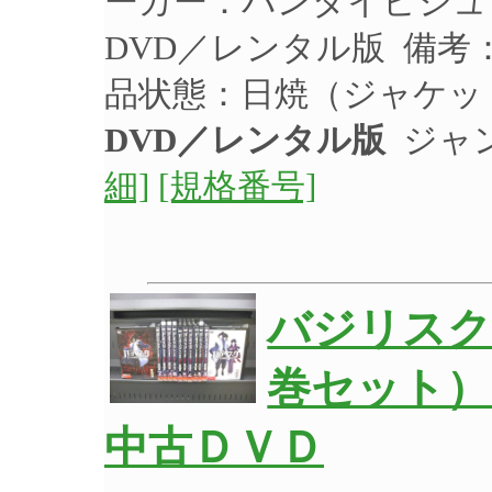
ーカー：バンダイビジュア
DVD／レンタル版 備考
品状態：日焼（ジャケッ
DVD／レンタル版
ジャ
細]
[規格番号]
バジリスク 
巻セット）
中古ＤＶＤ