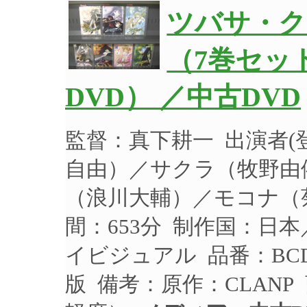
ツバサ・ク
（7巻セッ
DVD） ／中古DVD
監督：真下耕一 出演者
自由）／サクラ（牧野由
（浪川大輔）／モコナ（菊
間：653分 制作国：日本
イビジュアル 品番：BCD
版 備考：原作：CLAN