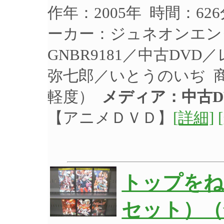
作年：2005年 時間：62
ーカー：ジュネオンエン
GNBR9181／中古DV
弥七郎／いとうのいぢ 
軽度）
メディア：中古D
【アニメＤＶＤ】
[詳細]
トップをね
セット）（