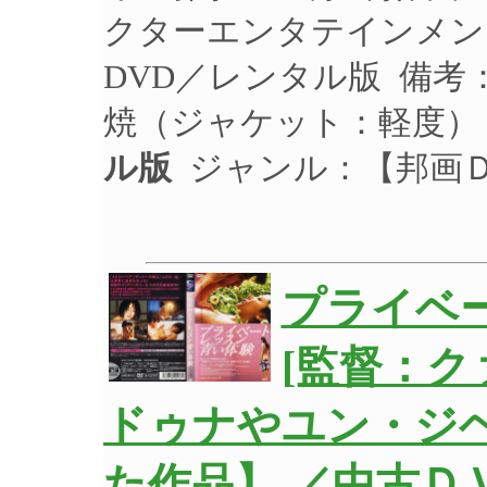
クターエンタテインメント 
DVD／レンタル版 備考
焼（ジャケット：軽度）
ル版
ジャンル：【邦画
プライベ
[監督：ク
ドゥナやユン・ジ
た作品】 ／中古Ｄ