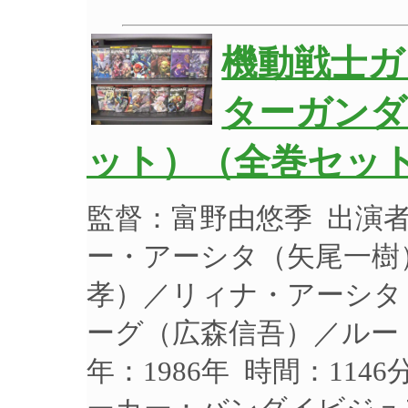
機動戦士ガ
ターガンダ
ット）（全巻セット
監督：富野由悠季 出演
ー・アーシタ（矢尾一樹
孝）／リィナ・アーシタ
ーグ（広森信吾）／ルー
年：1986年 時間：114