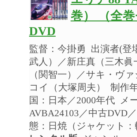
巻） （全巻
DVD
監督：今掛勇 出演者(
武人）／新庄真（三木眞
（関智一）／サキ・ヴァ
コイ（大塚周夫） 制作年：
国：日本／2000年代 
AVBA24103／中古DV
態：日焼（ジャケット：