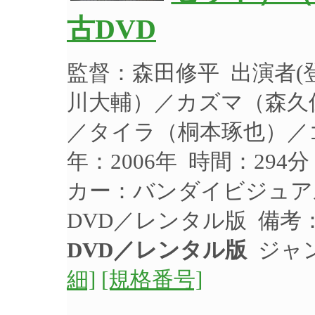
古DVD
監督：森田修平 出演者
川大輔）／カズマ（森久
／タイラ（桐本琢也）／
年：2006年 時間：294
カー：バンダイビジュアル 
DVD／レンタル版 備考
DVD／レンタル版
ジャ
細]
[規格番号]