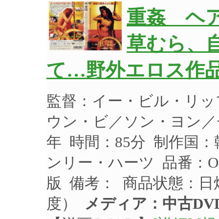
重姦 ヘ
草むら、
て…野外エロス作
監督：イー・ビル・リッ
ウン・ビ／ソン・ヨン／チ
年 時間：85分 制作国：
ンリー・ハーツ 品番：OH
版 備考： 商品状態：
度）
メディア：中古DV