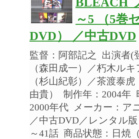
BLEACH
～5 （5
DVD） ／中古DVD
監督：阿部記之 出演者
（森田成一）／朽木ルキ
（杉山紀彰）／茶渡泰虎
由貴） 制作年：2004年
2000年代 メーカー：ア
／中古DVD／レンタル版
～41話 商品状態：日焼