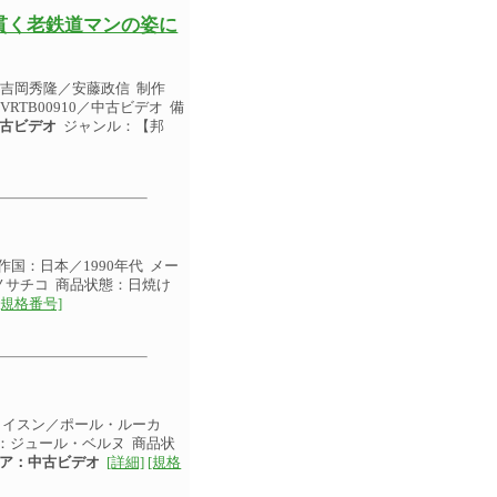
貫く老鉄道マンの姿に
吉岡秀隆／安藤政信 制作
RTB00910／中古ビデオ 備
古ビデオ
ジャンル：【邦
作国：日本／1990年代 メー
ヨノサチコ 商品状態：日焼け
[規格番号]
メイスン／ポール・ルーカ
原作：ジュール・ベルヌ 商品状
ア：中古ビデオ
[詳細]
[規格