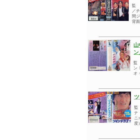
監 
／チ
間ジ
背
山
ン
監
ン
オ
ツ
監
ナ
ニ
度