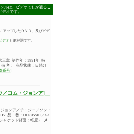
ャンルは、ビデオでしか観るこ
ビデオです。
にアップしたＤＶＤ、及びビデ
ビデオ
も絶好調です。
三章 制作年：1991年 時
オ 備 考： 商品状態：日焼け
格番号]
ウ／ヨム・ジョンア]
・ジョンア／チ・ジニ／ソン・
V 品 番：DLR95501／中
け（ジャケット背面：軽度）
メ