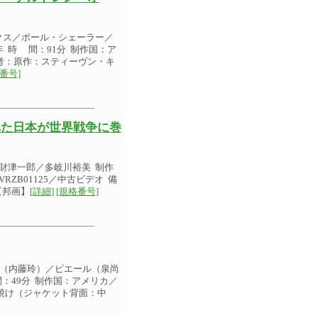
クス／ポール・シェーラー／
 時 間：91分 制作国：ア
備 考：原作：スティーヴン・キ
番号]
れた日本が世界戦争に巻
財津一郎／多岐川裕美 制作
RZB01125／中古ビデオ 備
【邦画】
[詳細]
[規格番号]
ー（内藤玲）／ピエール（泉尚
：49分 制作国：アメリカ／
：日焼け（ジャケット背面：中