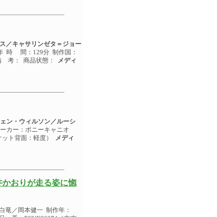
ス／キャサリンゼタ＝ジョー
年 時 間：129分 制作国：
 備 考： 商品状態：
メディ
ェン・ウィルソン／ルーシ
 メーカー：ポニーキャニオ
ジャケット背面：軽度）
メディ
井かおりが走る姿に惚
白竜／岡本健一 制作年：