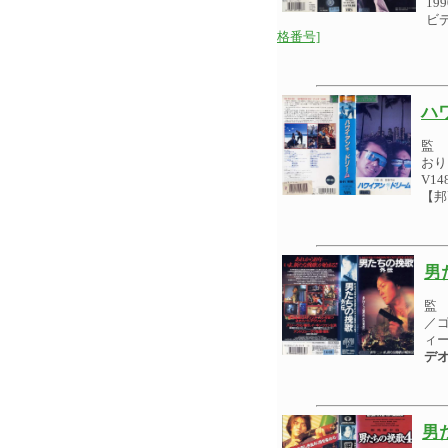
19
ビ
格番号]
ハ
監 
おり
V1
【邦
男
監
／ゴ
ィー
デ
男