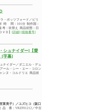
Ｄ
サラ・ボッツフォード／ビリ
 時 間：101分 制作国：
 備 考：吹替え 商品状態：日
ＤＶＤ】
[詳細]
[規格番号]
・シュナイダー]【愛
[字幕]
シュナイダー／ダニエル・デュ
ー：アール・シー・エー・コロン
ジャンヌ・コルドリエ 商品状
笠富美子）／ユズヒコ（阪口
品 番：VRZF01212／中古