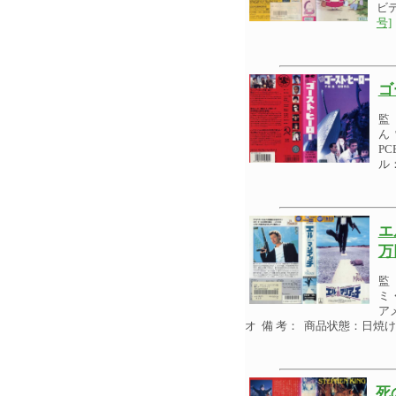
ビ
号]
ゴ
監
ん
P
ル
エ
万
監
ミ
ア
オ 備 考： 商品状態：日焼
死