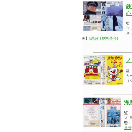
鉄
心
監
年
考
画】
[詳細]
[規格番号]
ノ
監
カ
（
海
監 
ス 
態：
番号