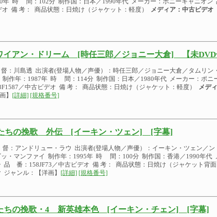
90年 時 間：102分 制作国：日本／1990年代 メーカー：ポニーキャニオン 品
デオ 備 考： 商品状態：日焼け（ジャケット：軽度）
メディア：中古ビデオ
ワイアン・ドリーム [時任三郎／ジョニー大倉] 【未DV
督：川島透 出演者(登場人物／声優）：時任三郎／ジョニー大倉／タムリン
 制作年：1987年 時 間：114分 制作国：日本／1980年代 メーカー：ポ
48F1587／中古ビデオ 備 考： 商品状態：日焼け（ジャケット：軽度）
メデ
画】
[詳細]
[規格番号]
たちの挽歌 外伝 [イーキン・ツェン] [字幕]
 督：アンドリュー・ラウ 出演者(登場人物／声優）：イーキン・ツェン／ン
ッ・マンファイ 制作年：1995年 時 間：100分 制作国：香港／1990年
 品 番：158JF73／中古ビデオ 備 考： 商品状態：日焼け（ジャケット背
オ
ジャンル：【洋画】
[詳細]
[規格番号]
たちの挽歌・4 新英雄本色 [イーキン・チェン] [字幕]