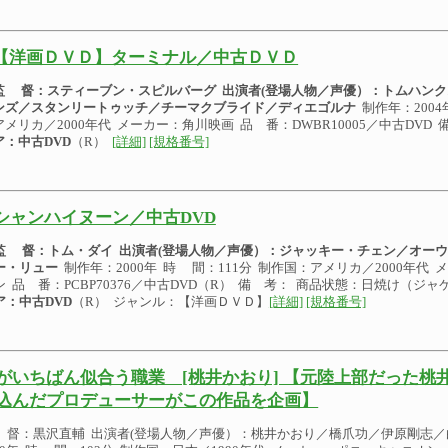
【洋画ＤＶＤ】ターミナル／中古ＤＶＤ
監 督：スティーブン・スピルバーグ
出演者(登場人物／声優）：
トムハンク
ンズ／スタンリートゥッチ／チーマクブライド／ディエゴルナ
制作年：2004
アメリカ／2000年代 メーカー：角川映画 品 番：DWBR10005／中古DVD
ア：中古DVD
（R）
[詳細]
[規格番号]
シャンハイヌーン／中古DVD
監 督：トム・ダイ
出演者(登場人物／声優）：
ジャッキー・チェン／オーウ
ー・リュー
制作年：2000年 時 間：111分 制作国：アメリカ／2000年代
ン 品 番：PCBP70376／中古DVD（R） 備 考： 商品状態：日焼け（
ア：中古DVD
（R） ジャンル：【洋画ＤＶＤ】
[詳細]
[規格番号]
がいちばん似合う職業 [桃井かおり] 【元陸上部だった桃
込んだプロデューサーがこの作品を企画】
 督：黒沢直輔 出演者(登場人物／声優）：桃井かおり／橋爪功／伊原剛志／