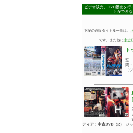
ビデオ販売、DVD販売を行
とができな
下記の通販タイトル一覧は、
です。まだ他に
中古D
ト
監 
間：
（ジ
ディア：中古DVD（R）
ジャ