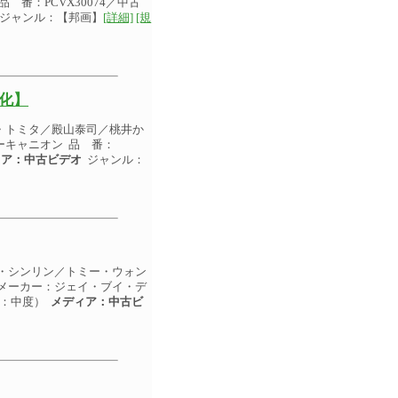
 番：PCVX30074／中古
ジャンル：【邦画】
[詳細]
[規
D化】
・トミタ／殿山泰司／桃井か
ニーキャニオン 品 番：
ィア：中古ビデオ
ジャンル：
・シンリン／トミー・ウォン
代 メーカー：ジェイ・ブイ・デ
面：中度）
メディア：中古ビ