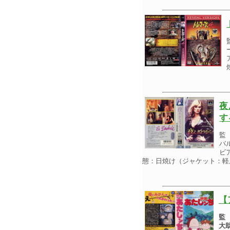
夜
す
監
バ
ビ
態：日焼け（ジャケット：軽
【
監
大