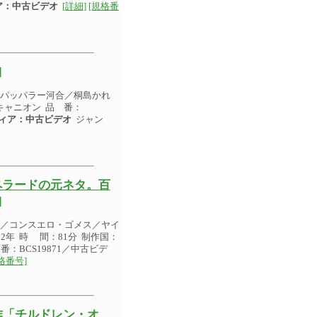
ア：中古ビデオ
[詳細]
[規格番
]
／パッパラー河合／桐島かれ
ーキャニオン 品 番：
ィア：中古ビデオ
ジャン
ペラードの元ネタ。百
]
ド／コンスエロ・ゴメス／ヤイ
年 時 間：81分 制作国：
：BCS19871／中古ビデ
格番号]
作「チルドレン・オ