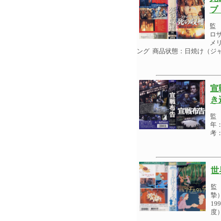
ブ
監
ロ
メリ
ング 商品状態：日焼け（ジ
宣
き
監
年：
考
世
監
摯
1
度