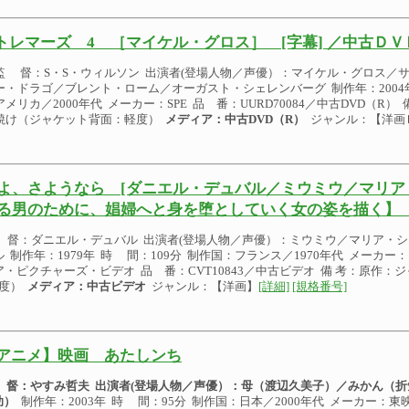
トレマーズ 4 ［マイケル・グロス］ [字幕] ／中古ＤＶ
監 督：S・S・ウィルソン 出演者(登場人物／声優）：マイケル・グロス／
ー・ドラゴ／ブレント・ローム／オーガスト・シェレンバーグ 制作年：2004年
アメリカ／2000年代 メーカー：SPE 品 番：UURD70084／中古DVD（R）
焼け（ジャケット背面：軽度）
メディア：中古DVD（R）
ジャンル：【洋画
よ、さようなら [ダニエル・デュバル／ミウミウ／マリア
る男のために、娼婦へと身を堕としていく女の姿を描く】 
 督：ダニエル・デュバル 出演者(登場人物／声優）：ミウミウ／マリア・
ル 制作年：1979年 時 間：109分 制作国：フランス／1970年代 メーカ
ア・ピクチャーズ・ビデオ 品 番：CVT10843／中古ビデオ 備 考：原作：
度）
メディア：中古ビデオ
ジャンル：【洋画】
[詳細]
[規格番号]
アニメ】映画 あたしンち
 督：やすみ哲夫
出演者(登場人物／声優）：
母（渡辺久美子）／みかん（折
助）
制作年：2003年 時 間：95分 制作国：日本／2000年代 メーカー：東映 