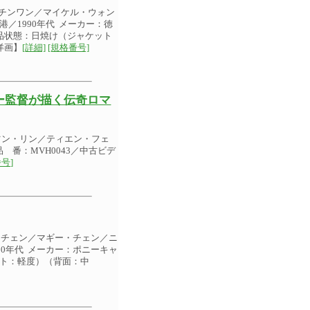
・チンワン／マイケル・ウォン
港／1990年代 メーカー：徳
 商品状態：日焼け（ジャケット
洋画】
[詳細]
[規格番号]
ー監督が描く伝奇ロマ
ツン・リン／ティエン・フェ
品 番：MVH0043／中古ビデ
号]
・チェン／マギー・チェン／ニ
90年代 メーカー：ポニーキャ
ケット：軽度）（背面：中