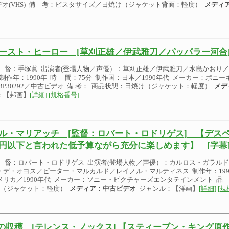
デオ(VHS) 備 考：ビスタサイズ／日焼け（ジャケット背面：軽度）
メディ
ースト・ヒーロー [草刈正雄／伊武雅刀／パッパラー河合
 督：手塚眞 出演者(登場人物／声優）：草刈正雄／伊武雅刀／水島かおり
 制作年：1990年 時 間：75分 制作国：日本／1990年代 メーカー：ポニ
CBP30292／中古ビデオ 備 考： 商品状態：日焼け（ジャケット：軽度）
メデ
：【邦画】
[詳細]
[規格番号]
ル・マリアッチ [監督：ロバート・ロドリゲス] 【デス
円以下と言われた低予算ながら充分に楽しめます】 [字幕
 督：ロバート・ロドリゲス 出演者(登場人物／声優）：カルロス・ガラル
・デ・オヨス／ピーター・マルカルド／レイノル・マルティネス 制作年：1992
メリカ／1990年代 メーカー：ソニー・ピクチャーズエンタテインメント 品 番
け（ジャケット：軽度）
メディア：中古ビデオ
ジャンル：【洋画】
[詳細]
[規
の収穫 [テレンス・ノックス] 【スティーブン・キング原