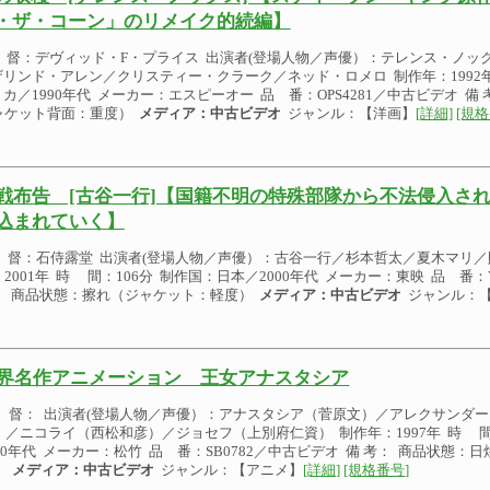
・ザ・コーン」のリメイク的続編】
 督：デヴィッド・F・プライス 出演者(登場人物／声優）：テレンス・ノッ
ザリンド・アレン／クリスティー・クラーク／ネッド・ロメロ 制作年：1992年
カ／1990年代 メーカー：エスピーオー 品 番：OPS4281／中古ビデオ 
ャケット背面：重度）
メディア：中古ビデオ
ジャンル：【洋画】
[詳細]
[規格
戦布告 [古谷一行]【国籍不明の特殊部隊から不法侵入さ
込まれていく】
 督：石侍露堂 出演者(登場人物／声優）：古谷一行／杉本哲太／夏木マリ／
2001年 時 間：106分 制作国：日本／2000年代 メーカー：東映 品 番：V
： 商品状態：擦れ（ジャケット：軽度）
メディア：中古ビデオ
ジャンル：
界名作アニメーション 王女アナスタシア
 督： 出演者(登場人物／声優）：アナスタシア（菅原文）／アレクサンダ
）／ニコライ（西松和彦）／ジョセフ（上別府仁資） 制作年：1997年 時 間
990年代 メーカー：松竹 品 番：SB0782／中古ビデオ 備 考： 商品状態
）
メディア：中古ビデオ
ジャンル：【アニメ】
[詳細]
[規格番号]