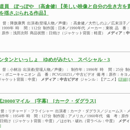
道員 ぽっぽや [高倉健] 【美しい映像と自分の生き方を
を揺さぶられる作品】
 督：降旗康男 出演者(登場人物／声優）：高倉健／大竹しのぶ／広末涼子／
：1999年 時 間：112分 制作国：日本／1990年代 メーカー：東映 品 番：V
：原作：浅田次郎 商品状態：日焼け（ジャケット背面：軽度）
メディア：中
ンタンといっしょ ゆめがみたい スペシャル・3
 督：小林治 出演者(登場人物／声優）： 制作年：1996年 時 間：25分 制
ー：ポニーキャニオン 品 番：PCVG10251／中古ビデオ 備 考：原作：キ
ジャケット背面：中度）
メディア：中古ビデオ
ジャンル：【アニメ】
[詳細]
底20000マイル [字幕] [カーク・ダグラス]
督：リチャード・フライシャー 出演者：カーク・ダグラス／ジェームス・
制作年：1954年 時 間：127分 制作国：アメリカ／1960年代 備 考：
日焼け（ジャケット背面：中度）／はがれ・破れ（背ラベル：中度）
メディ
]