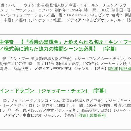
督：バリー・ウォン 出演者(登場人物／声優）：イーキン・チェン／ ラウ
ンミー・ヤウ／ラム・コクパン 制作年：1994年 時 間：103分 制作国：香
ャパンコミュニケーションズ 品 番：TKVT60984／中古ビデオ 備 考：
面：中度）／擦れ（ジャケット：軽度）
メディア：中古ビデオ
ジャンル：【
中傳奇 【『香港の黒澤明』と称えられる名匠・キン・フ
／様式美に満ちた迫力の格闘シーンは必見】 [字幕]
 督：キン・フー 出演者(登場人物／声優）：シー・フン／ シー・チュン／
 制作年：1979年 時 間：117分 制作国：香港／1970年代 メーカー：大映 
 備 考： 商品状態：
メディア：中古ビデオ
ジャンル：【洋画】
[詳細]
[規格番
イン・ドラゴン [ジャッキー・チェン] [字幕]
 督：ツイ・ハーク／リンゴ・ラム 出演者(登場人物／声優）：ジャッキー
・リー／テディ・ロビン 制作年：1992年 時 間：105分 制作国：香港／19
オン 品 番：PCVT30087／中古ビデオ 備 考： 商品状態：日焼け（ジャ
）
メディア：中古ビデオ
ジャンル：【洋画】
[詳細]
[規格番号]