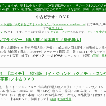
っていますが、基本は中古ビデオ・DVDで御座います。その中でオススメジ
い名作、未DVD化作品、廃盤作品などのマニアックなお宝、洋画、邦画関係
中古ビデオ・ＤＶＤ
ネット通販『あるあるビデオドットコム』
[
http://www.aruaruvideo.com
] にて
2009_5_26
オの
履歴リスト
VD
などあります。ニーズにお答えして
アダルトビデオ
もあります。
アリアリ 中古
ップライダー [嶋大輔／岡本夏生／緒形幹太]
督：北畑泰啓 出演者(登場人物／声優）：嶋大輔／岡本夏生／緒形幹太／深水
80分 制作国：日本／1990年代 メーカー：日活 品 番：RJ114／中古ビデ
ャケット背面：軽度）
メディア：中古ビデオ
ジャンル：【邦画】
[詳細]
[規
H 【エイチ】 特別版 [イ・ジョンヒョク／チョ・スン
[字幕] ／中古ＤＶＤ
監 督：イ・ジョンヒョク 出演者(登場人物／声優）：チョ・スンウ／ヨム
ジル 制作年：2004年 時 間：145分 制作国：韓国／2000年代 メーカー：WH
古DVD（R） 備 考：本編106分＋映像特典39分 吹替え 商品状態：日焼
ンル：【洋画ＤＶＤ／韓国ドラマ】
[詳細]
[規格番号]