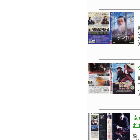
女
れ
監