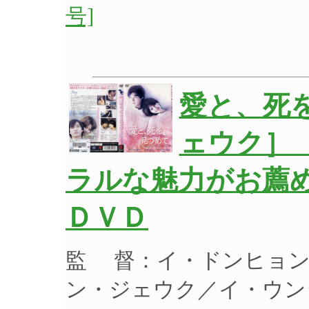
号]
愛と、死
ェウク］
ラルな魅力がお薦め
ＤＶＤ
監 督：イ・ドンヒョン
ン・ジェウク／イ・ウン