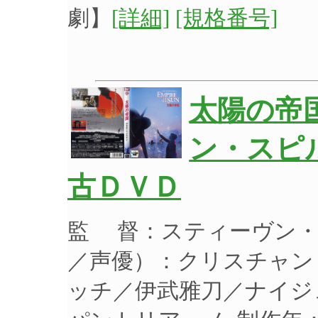
劇】
[詳細]
[規格番号]
太陽の帝
ン・スピル
古ＤＶＤ
監 督：スティーヴン・
／声優）：クリスチャン
ッチ／伊武雅刀／ナイジ