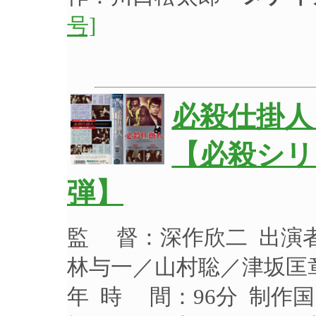
号]
必殺仕掛人
【必殺シリ
弾】
監 督：深作欣二 出演
林与一／山村聡／津坂匡章
年 時 間：96分 制作国