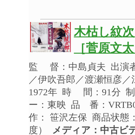
木枯し紋
［菅原文太
監 督：中島貞夫 出演
／伊吹吾郎／渡瀬恒彦／
1972年 時 間：91分 
ー：東映 品 番：VRTB
作： 笹沢左保 商品状態
度）
メディア：中古ビ