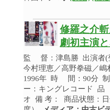
修羅之介斬
劇初主演と
監 督：津島勝 出演者
今村理恵／高野拳磁／嶋
1996年 時 間：90分 
ー：キングレコード 品 番
オ 備 考： 商品状態：
度）
メディア：中古ビ