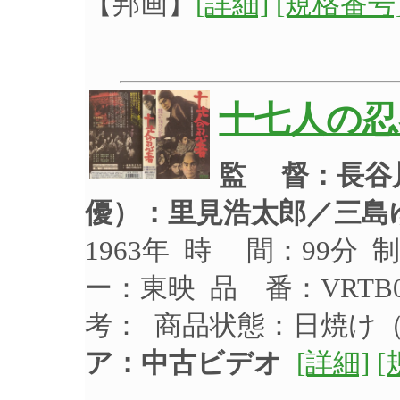
【邦画】
[詳細]
[規格番号
十七人の忍
監 督：長谷
優）：
里見浩太郎／三島
1963年 時 間：99分 
ー：東映 品 番：VRTB0
考： 商品状態：日焼け
ア：中古ビデオ
[詳細]
[