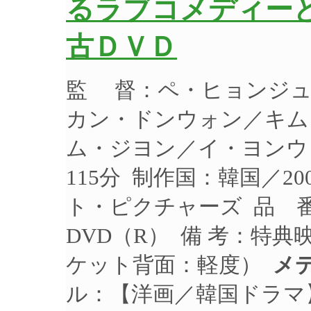
るラブコメディーと
古ＤＶＤ
監 督：ペ・ヒョンジュ
カン・ドンウォン／キム
ム・ジヨン／イ・ヨンウン
115分 制作国：韓国／2
ト・ピクチャーズ 品 番：1
DVD（R） 備 考：特
ケット背面：軽度）
メ
ル：【洋画／韓国ドラマ