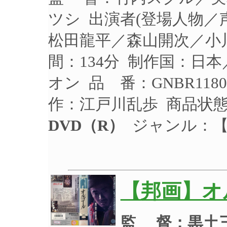
ツシ 出演者(登場人物
松田龍平／森山開次／小川
間：134分 制作国：日本
オン 品 番：GNBR118
作：江戸川乱歩 商品状
DVD（R）
ジャンル：【
【邦画】オ
監 督：黒土