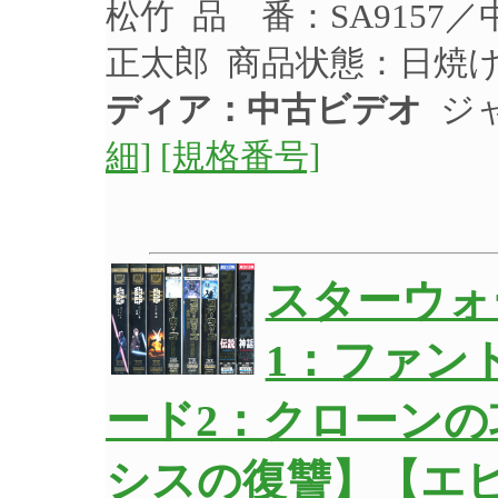
松竹 品 番：SA9157
正太郎 商品状態：日焼
ディア：中古ビデオ
ジャ
細]
[規格番号]
スターウ
1：ファン
ード2：クローンの
シスの復讐】【エ