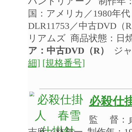
パントリアーノ 制作年：1
国：アメリカ／1980年
DLR11753／中古DV
リアムズ 商品状態：日
ア：中古DVD（R）
ジャ
細]
[規格番号]
必殺仕
監 督：
志麻／林与一 制作年：19