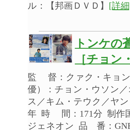
ル：【邦画ＤＶＤ】
[詳細
トンケの
［チョン
監 督：クァク・キョン
優）：チョン・ウソン／
ス／キム・テウク／ヤン・
年 時 間：171分 制作
ジェネオン 品 番：GNB