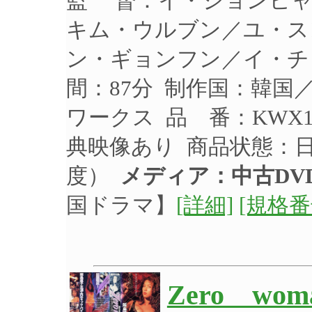
監 督：イ・ジョンヒャ
キム・ウルブン／ユ・ス
ン・ギョンフン／イ・チュ
間：87分 制作国：韓国／
ワークス 品 番：KWX1
典映像あり 商品状態：
度）
メディア：中古DV
国ドラマ】
[詳細]
[規格番
Zero w