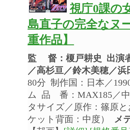
視庁0課の女
島直子の完全なヌ
重作品】
監 督：榎戸耕史
出演
／高杉亘／鈴木美穂／浜
80分 制作国：日本／19
ム 品 番：MAX185／
タサイズ／原作：篠原と
ケット背面：中度）
メ