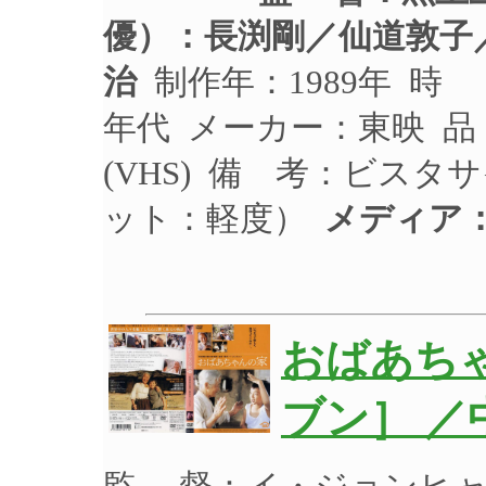
優）：
長渕剛／仙道敦子
治
制作年：1989年 時 
年代 メーカー：東映 品 
(VHS) 備 考：ビスタ
ット：軽度）
メディア
おばあち
ブン］ ／