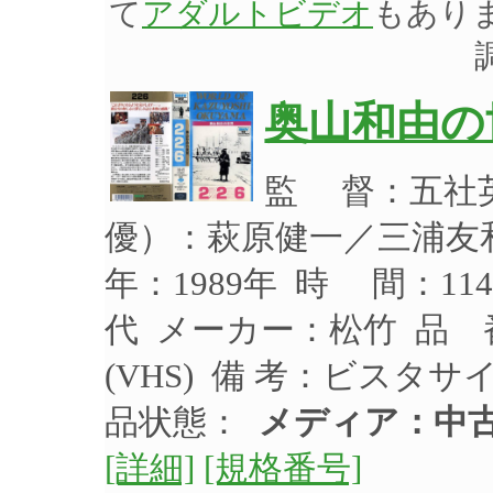
て
アダルトビデオ
もあり
奥山和由の
監 督：五社英
優）：萩原健一／三浦友
年：1989年 時 間：11
代 メーカー：松竹 品 番
(VHS) 備 考：ビスタ
品状態：
メディア：中
[詳細]
[規格番号]