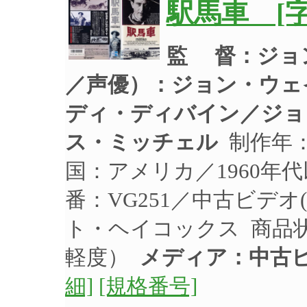
駅馬車 [字
監 督：ジョ
／声優）：
ジョン・ウェ
ディ・ディバイン／ジョ
ス・ミッチェル
制作年：
国：アメリカ／1960年
番：VG251／中古ビデオ
ト・ヘイコックス 商品
軽度）
メディア：中古
細]
[規格番号]