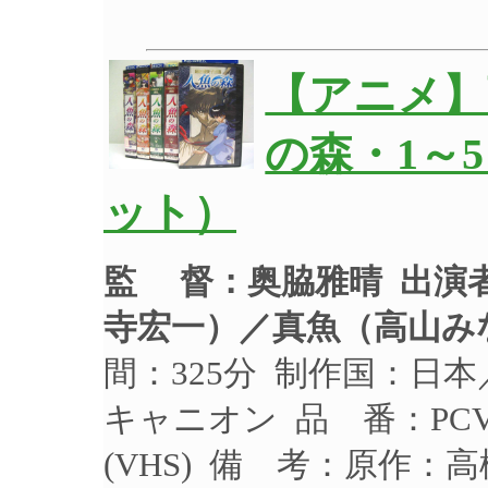
【アニメ】
の森・1～
ット）
監 督：奥脇雅晴
出演
寺宏一）／真魚（高山み
間：325分 制作国：日本
キャニオン 品 番：PCV
(VHS) 備 考：原作