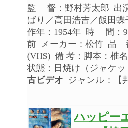
監 督：野村芳太郎 出
ばり／高田浩吉／飯田蝶
作年：1954年 時 間：
前 メーカー：松竹 品 番
(VHS) 備 考：脚本：
状態：日焼け（ジャケッ
古ビデオ
ジャンル：【
ハッピー