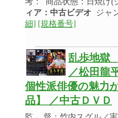
考： 商品状態：日焼け
ィア：中古ビデオ
ジャン
細]
[規格番号]
乱歩地獄
／松田龍
個性派俳優の魅力
品】 ／中古ＤＶＤ
監 督：竹内スグル／実