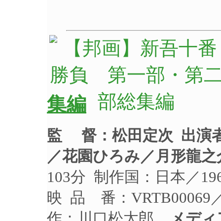
集編
監 督：松田定次
出演
／花園ひろみ／月形龍之
103分 制作国：日本／1
映 品 番：VRTB0006
作：川口松太郎
メディ