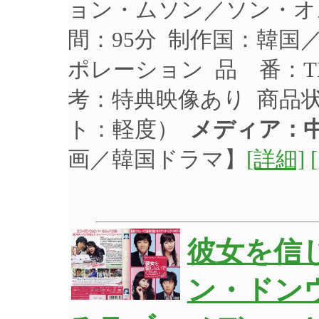
ョン・ムソン／ソン・オス
間：95分 制作国：韓国／
ポレーション 品 番：TH
考：特典映像あり 商品
ト：軽度）
メディア：中
画／韓国ドラマ】
[詳細]
彼女を信
ン・ドン