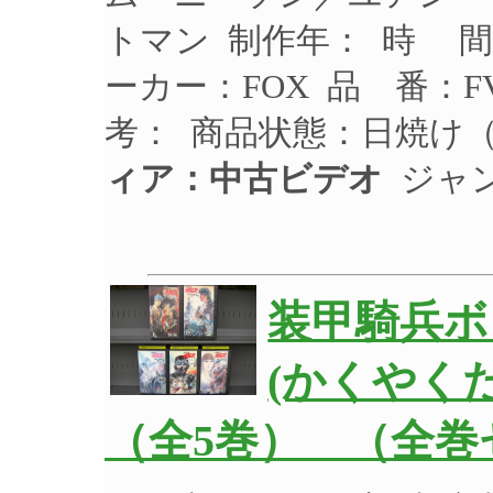
トマン 制作年： 時 間
ーカー：FOX 品 番：F
考： 商品状態：日焼け
ィア：中古ビデオ
ジャン
装甲騎兵ボ
(かくやく
（全5巻） （全巻