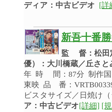
ディア：中古ビデオ
[詳
新吾十番勝
監 督：松田
優）：
大川橋蔵／丘さと
年 時 間：87分 制作国
東映 品 番：VRTB003
ビスタサイズ／日焼け
ア：中古ビデオ
[詳細]
[