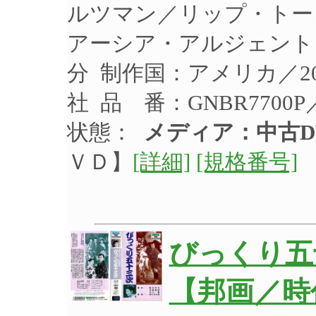
ルツマン／リップ・トー
アーシア・アルジェント 制
分 制作国：アメリカ／2
社 品 番：GNBR7700
状態：
メディア：中古D
ＶＤ】
[詳細]
[規格番号]
びっくり五
【邦画／時