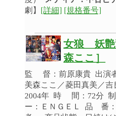
劇】
[詳細]
[規格番号]
女狼 妖艶
森ここ］
監 督：前原康貴 出演
美森ここ／菱田真美／吉
2004年 時 間：72分 
ー：ＥＮＧＥＬ 品 番：E