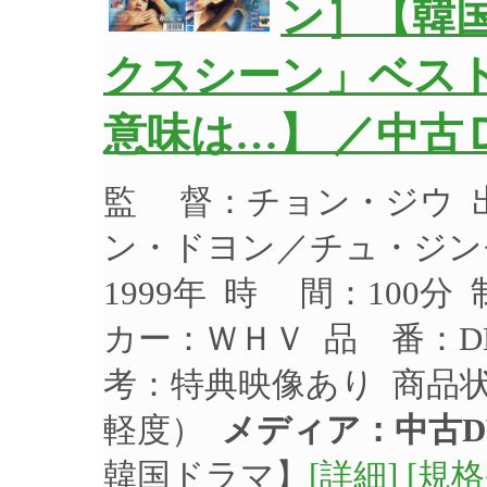
ン］【韓
クスシーン」ベス
意味は…】 ／中古
監 督：チョン・ジウ 
ン・ドヨン／チュ・ジン
1999年 時 間：100分
カー：ＷＨＶ 品 番：DL
考：特典映像あり 商品
軽度）
メディア：中古D
韓国ドラマ】
[詳細]
[規格