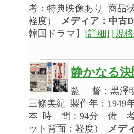
考：特典映像あり 商品
軽度）
メディア：中古D
韓国ドラマ】
[詳細]
[規格
静かなる決
監 督：黒澤
三條美紀 製作年：1949
本 時 間：94分 備 
ット背面：軽度）
メデ