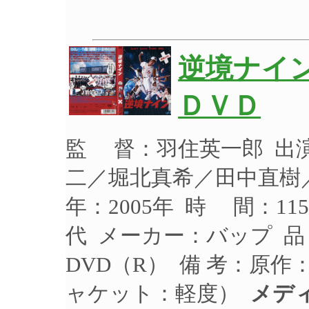
逆境ナイ
ＤＶＤ
監 督：羽住英一郎 出
二／堀北真希／田中直樹
年：2005年 時 間：11
代 メーカー：バップ 品 
DVD（R） 備 考：原
ャケット：軽度）
メデ