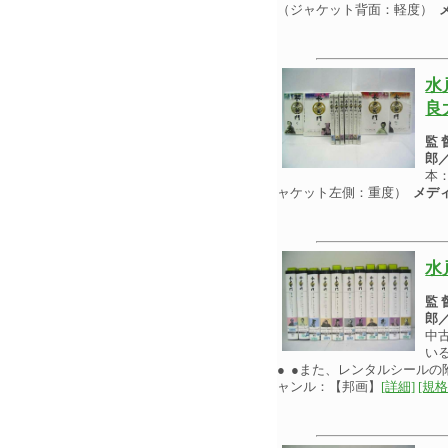
（ジャケット背面：軽度）
水
良
監
郎
本
ャケット左側：重度）
メデ
水
監
郎
中
い
● ●また、レンタルシール
ャンル：【邦画】
[詳細]
[規格