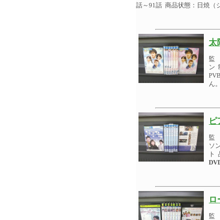
話～91話 商品状態：日焼
太
監
ン 
P
ん
ピ
監
ソン
ト 
DV
ロ
監