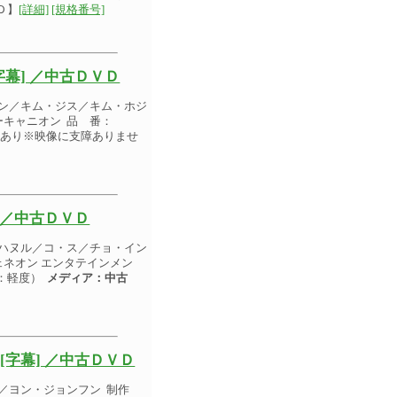
Ｄ】
[詳細]
[規格番号]
幕] ／中古ＤＶＤ
ォン／キム・ジス／キム・ホジ
ニーキャニオン 品 番：
ヒビあり※映像に支障ありませ
 ／中古ＤＶＤ
・ハヌル／コ・ス／チョ・イン
ジェネオン エンタテインメン
ト：軽度）
メディア：中古
[字幕] ／中古ＤＶＤ
／ヨン・ジョンフン 制作