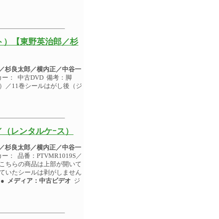
ト）【東野英治郎／杉
／杉良太郎／横内正／中谷一
カー： 中古DVD 備考：脚
）／11巻シールはがし後（ジ
（レンタルケｰス）
／杉良太郎／横内正／中谷一
ー： 品番：PTVMR1019S／
：★こちらの商品は上部が開いて
していたシールは剥がしません
。●
メディア：中古ビデオ
ジ