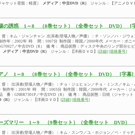
（ジャケット背面：軽度）
メディア：中古DVD（R）
ジャンル：【アニメＤＶ
陽の誘惑 1～8 （8巻セット）（全巻セット DVD） [字
 督：キム・ジャンチャン 出演者(登場人物／声優）：チ・ソン／ハ・ジウ
制作年：2002年 時 間：1007分 制作国：韓国／2000年代 メーカー：ポ
VBG70927／中古DVD（R） 備 考： 商品状態：ディスク中央のリング部分
。
メディア：中古DVD（R）
ジャンル：【洋画ＤＶＤ】
[詳細]
[規格番号]
アノ 1～8 （8巻セット）（全巻セット DVD） [字幕]
 督： 出演者(登場人物／声優）：チョ・ジェヒョン／チョ・ミンス／キム
 制作年：2001年 時 間：1003分 制作国：韓国／2000年代 メーカー：
品 番：GNBR7301P／中古DVD（R） 備 考： 商品状態：日焼（ジャケッ
D（R）
ジャンル：【洋画ＤＶＤ】
[詳細]
[規格番号]
ーズマリー 1～9 （9巻セット）（全巻セット DVD） 
 督： 出演者(登場人物／声優）：キム・スンウ／ユ・ホジョン／ペ・ドゥナ