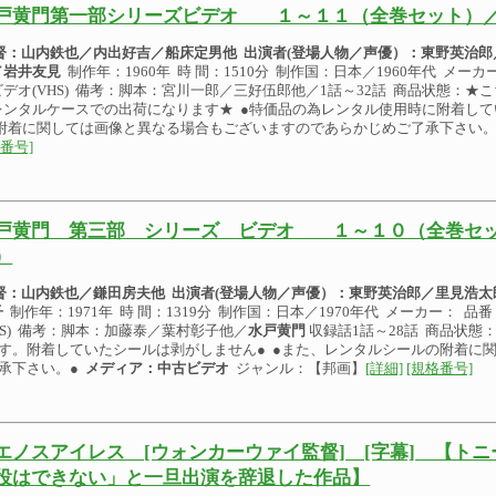
戸黄門第一部シリーズビデオ １～１１（全巻セット）／
 督：山内鉄也／内出好吉／船床定男他
出演者(登場人物／声優）：
東野英治郎
／岩井友見
制作年：1960年 時 間：1510分 制作国：日本／1960年代 メーカー
ビデオ(VHS) 備考：脚本：宮川一郎／三好伍郎他／1話～32話 商品状態：
レンタルケースでの出荷になります★ ●特価品の為レンタル使用時に附着し
の附着に関しては画像と異なる場合もございますのであらかじめご了承下さい
番号]
戸黄門 第三部 シリーズ ビデオ １～１０（全巻セッ
）
 督：山内鉄也／鎌田房夫他
出演者(登場人物／声優）：
東野英治郎／里見浩太
子
制作年：1971年 時 間：1319分 制作国：日本／1970年代 メーカー： 品番
HS) 備考：脚本：加藤泰／葉村彰子他／
水戸黄門
収録話1話～28話 商品状態
す。附着していたシールは剥がしません● ●また、レンタルシールの附着に
承下さい。●
メディア：中古ビデオ
ジャンル：【邦画】
[詳細]
[規格番号]
エノスアイレス [ウォンカーウァイ監督] [字幕] 【ト
役はできない」と一旦出演を辞退した作品】