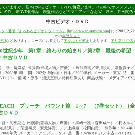
っていますが、基本は中古ビデオ・DVDで御座います。その中でオススメジ
い名作、未DVD化作品、廃盤作品などのマニアックなお宝、洋画、邦画関係
中古ビデオ・ＤＶＤ
ネット通販『あるあるビデオドットコム』
[
http://www.aruaruvideo.com
] にて
2010_2_22
オの
履歴リスト
VD
などあります。ニーズにお答えして
アダルトビデオ
もあります。
アリアリ 中古
20世紀少年 第1章：終わりの始まり／第2章：最後の希望 
／中古ＤＶＤ
監 督：堤幸彦 出演者(登場人物／声優）：唐沢寿明／豊川悦司／常盤貴子／
年：2008年 時 間：282分 制作国：日本／2000年代 メーカー：東宝 品 番：
DVD（R） 備 考：原作：浦沢直樹／特典映像あり 商品状態：
メディア：中古
LEACH ブリーチ バウント篇 1～7 （7巻セット）（全
古ＤＶＤ
 督：阿部記之 出演者(登場人物／声優）：黒崎一護（森田成一）／朽木ル
杉山紀彰）／茶渡泰虎（安元洋貴）／井上織姫（松岡由貴） 制作年：2004年 
2000年代 メーカー：アニプレックス 品 番：ANRB1021／中古DVD（R）