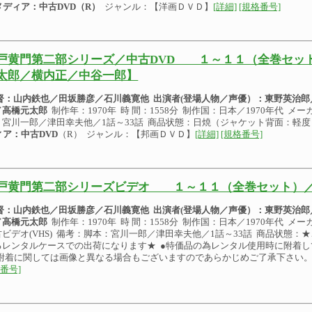
メディア：中古DVD（R）
ジャンル：【洋画ＤＶＤ】
[詳細]
[規格番号]
戸黄門第二部シリーズ／中古DVD １～１１（全巻セッ
太郎／横内正／中谷一郎】
 督：山内鉄也／田坂勝彦／石川義寛他
出演者(登場人物／声優）：
東野英治郎
／高橋元太郎
制作年：1970年 時 間：1558分 制作国：日本／1970年代 メー
：宮川一郎／津田幸夫他／1話～33話 商品状態：日焼（ジャケット背面：軽度
ィア：中古DVD
（R） ジャンル：【邦画ＤＶＤ】
[詳細]
[規格番号]
戸黄門第二部シリーズビデオ １～１１（全巻セット）／
 督：山内鉄也／田坂勝彦／石川義寛他
出演者(登場人物／声優）：
東野英治郎
／高橋元太郎
制作年：1970年 時 間：1558分 制作国：日本／1970年代 メーカ
古ビデオ(VHS) 備考：脚本：宮川一郎／津田幸夫他／1話～33話 商品状態
るレンタルケースでの出荷になります★ ●特価品の為レンタル使用時に附着
の附着に関しては画像と異なる場合もございますのであらかじめご了承下さい
番号]