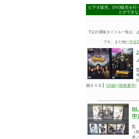
ビデオ販売、DVD販売を行
とができな
下記の通販タイトル一覧は、
です。まだ他に
中古D
画ＤＶＤ】
[詳細]
[規格番号]
B
中
監
（
本／