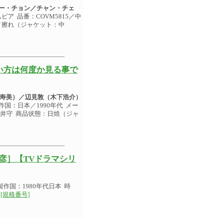
ー・チョン／チャン・チェ
ビア 品番：COVM5815／中
）／擦れ（ジャケット：中
い方は何度か見る事で
寿美）／辺見敦（木下浩介）
制作国：日本／1990年代 メー
：押井守 商品状態：日焼（ジャ
邦彦］【TVドラマシリ
作国：1980年代日本 時
[規格番号]