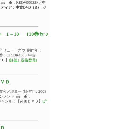
品 番：REDV90022P／中
メディア：中古DVD（R）
ジ
1～10 （10巻セッ
／リュー・ズウ 制作年：
：OPSDR430／中古
ＶＤ】
[詳細]
[規格番号]
ＤＶＤ
和／堤真一 制作年：2008
インメント 品 番：
ャンル：【邦画ＤＶＤ】
[詳
ＶＤ