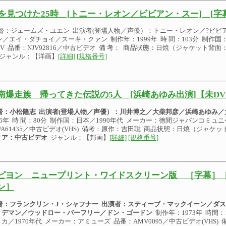
を見つけた25時 [トニー・レオン／ビビアン・スー] [字幕
 督：ジェームズ・ユエン 出演者(登場人物／声優）：トニー・レオン／?ビビ
ン／エイ・ダチョイ／スーキ・クァン 制作年：1999年 時 間：103分 制作国：
HV 品番：NJV92816／中古ビデオ 備 考： 商品状態：日焼（ジャケット背面
ジャンル：【洋画】
[詳細]
[規格番号]
南爆走族 帰ってきた伝説の5人 [浜崎あゆみ出演]【未D
 督：小松隆志
出演者(登場人物／声優）：
川井博之／大柴邦彦／浜崎あゆみ／
96年 時 間：80分 制作国：日本／1990年代 メーカー：徳間ジャパンコミュ
VA61435／中古ビデオ(VHS) 備考：原作：吉田聡 商品状態：日焼（ジャ
ィア：中古ビデオ
ジャンル：【邦画】
[詳細]
[規格番号]
ピヨン ニュープリント・ワイドスクリーン版 ［字幕］
ン］
 督：フランクリン・J・シャフナー
出演者：スティーブ・マックイーン／ダス
・デマン／ウッドロー・バーフリー／ドン・ゴードン
制作年：1973年 時間：
カ／1970年代 メーカー：アミューズ 品番：AMV0095／中古ビデオ(VHS