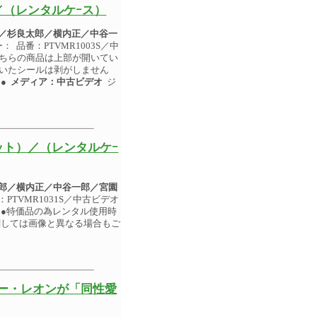
（レンタルケｰス）
／杉良太郎／横内正／中谷一
： 品番：PTVMR1003S／中
★こちらの商品は上部が開いてい
ていたシールは剥がしません
。●
メディア：中古ビデオ
ジ
ト）／（レンタルケｰ
郎／横内正／中谷一郎／宮園
：PTVMR1031S／中古ビデオ
：●特価品の為レンタル使用時
関しては画像と異なる場合もご
ニー・レオンが「同性愛