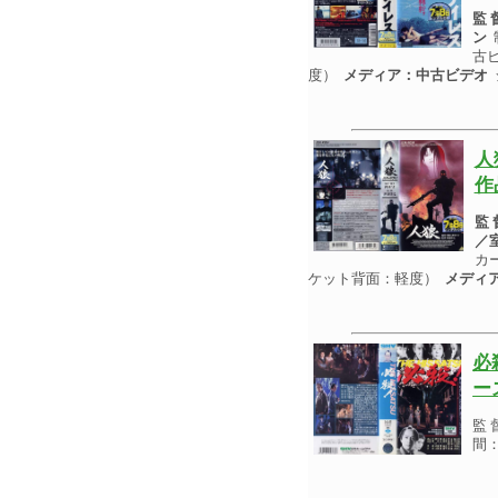
監
ン
古
度）
メディア：中古ビデオ
人
作
監
／
カ
ケット背面：軽度）
メディ
必
ー
監 
間