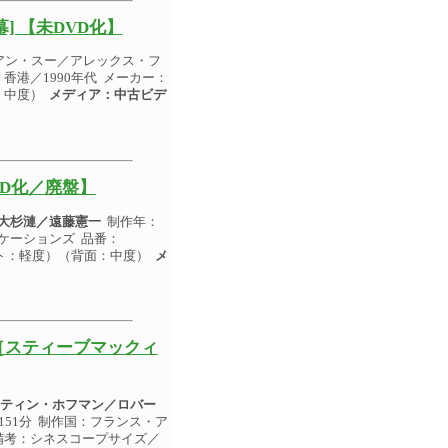
] 【未DVD化】
アン・スー／アレックス・フ
香港／1990年代 メーカー：
：中度）
メディア：中古ビデ
VD化／廃盤】
大杉漣／遠藤憲一
制作年：
ニケーションズ 品番：
ケット：軽度）（背面：中度）
メ
［スティーブマックィ
ティン・ホフマン／ロバー
151分 制作国：フランス・ア
) 備考：シネスコープサイズ／