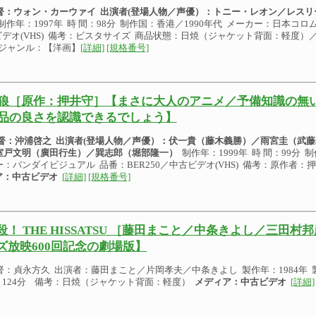
 督：ウォン・カーウァイ
出演者(登場人物／声優）：
トニー・レオン／レスリ
制作年：1997年 時 間：98分 制作国：香港／1990年代 メーカー：日本コロム
ビデオ(VHS) 備考：ビスタサイズ 商品状態：日焼（ジャケット背面：軽度
ジャンル：【洋画】
[詳細]
[規格番号]
狼［原作：押井守］【まさに大人のアニメ／予備知識の無
品の良さを認識できるでしょう】
 督：沖浦啓之
出演者(登場人物／声優）：
伏一貴（藤木義勝）／雨宮圭（武藤
室戸文明（廣田行生）／巽志郎（堀部隆一）
制作年：1999年 時 間：99分 
ー：バンダイビジュアル 品番：BER250／中古ビデオ(VHS) 備考：原作者
ア：中古ビデオ
[詳細]
[規格番号]
殺！ THE HISSATSU ［藤田まこと／中条きよし／三田村
ズ放映600回記念の劇場版】
督：貞永方久 出演者：藤田まこと／片岡孝夫／中条きよし 製作年：1984年 製
：124分 備考：日焼（ジャケット背面：軽度）
メディア：中古ビデオ
[詳細]