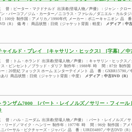
監 督：ピーター・マクドナルド 出演者(登場人物／声優）：ジャン・クロ
ブン・バーコフ／ジム・カーター／ニコラス・ファレル／ダニエル・カルタジロ
間：100分 制作国：アメリカ／1990年代 メーカー：ポニーキャニオン 品 番：P
DVD（R） 備 考： 商品状態：日焼（ジャケット背面：軽度）
メディア：中古
チャイルド・プレイ [キャサリン・ヒックス] [字幕] ／
監 督：トム・ホランド 出演者(登場人物／声優）：キャサリン・ヒックス
クス・ビンセント／ブラッド・ダリフ 制作年：1988年 時 間：87分 制作国：
カー：20世紀 フォックス ホーム エンターテイメント 品 番：GXBR15790／
像あり 商品状態：日焼（ジャケット背面：中度）
メディア：中古DVD（R）
トランザム7000 [バート・レイノルズ／サリー・フィールド
Ｄ
監 督：ハル・ニーダム 出演者(登場人物／声優）：バート・レイノルズ／
ー・リード／マイク・ヘンリー 制作年：1977年 時 間：96分 制作国：アメリ
ユニバーサル・ピクチャーズ・ジャパン 品 番：UJRD34897／中古DVD（R