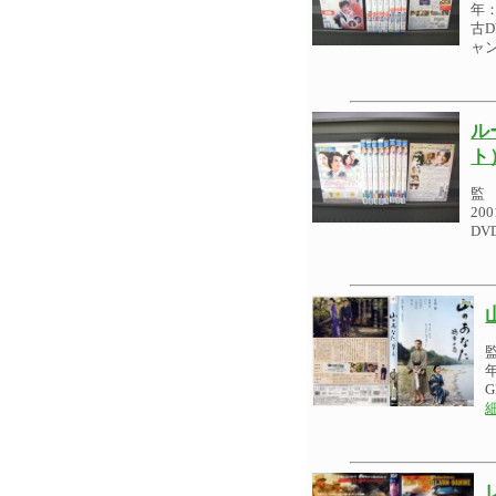
年：
古
ャ
ル
ト
監
20
DV
細