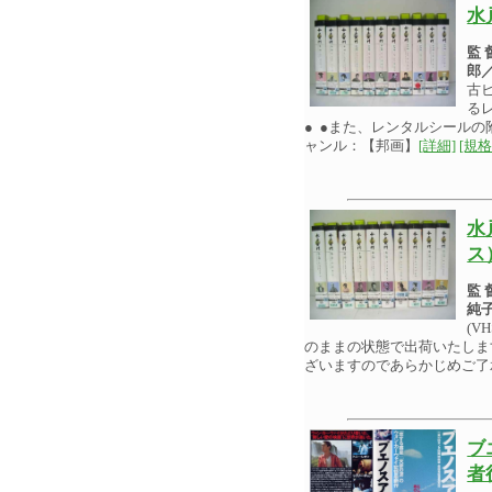
水
監
郎
古
る
● ●また、レンタルシール
ャンル：【邦画】
[詳細]
[規格
水
ス
監
純
(V
のままの状態で出荷いたしま
ざいますのであらかじめご了
ブ
者