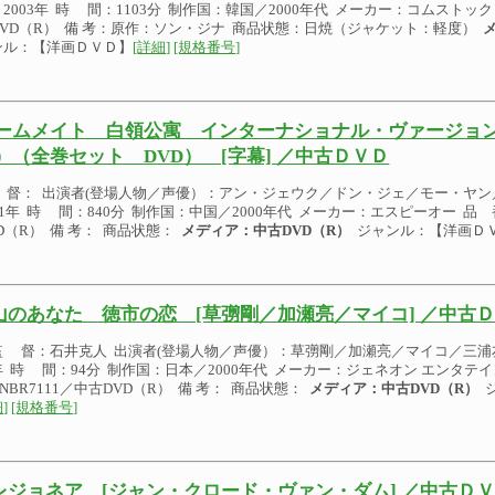
2003年 時 間：1103分 制作国：韓国／2000年代 メーカー：コムストック 
DVD（R） 備 考：原作：ソン・ジナ 商品状態：日焼（ジャケット：軽度）
ンル：【洋画ＤＶＤ】
[詳細]
[規格番号]
ームメイト 白領公寓 インターナショナル・ヴァージョン 
）（全巻セット DVD） [字幕] ／中古ＤＶＤ
 督： 出演者(登場人物／声優）：アン・ジェウク／ドン・ジェ／モー・ヤン
01年 時 間：840分 制作国：中国／2000年代 メーカー：エスピーオー 品 番
D（R） 備 考： 商品状態：
メディア：中古DVD（R）
ジャンル：【洋画Ｄ
山のあなた 徳市の恋 [草彅剛／加瀬亮／マイコ] ／中古
監 督：石井克人 出演者(登場人物／声優）：草彅剛／加瀬亮／マイコ／三浦友
年 時 間：94分 制作国：日本／2000年代 メーカー：ジェネオン エンタテ
GNBR7111／中古DVD（R） 備 考： 商品状態：
メディア：中古DVD（R）
ジ
]
[規格番号]
レジョネア [ジャン・クロード・ヴァン・ダム] ／中古Ｄ