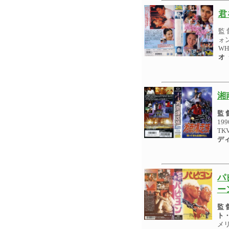
君
監
ォ
W
オ
湘
監
19
TK
デ
パ
ー
監
ト
メリ