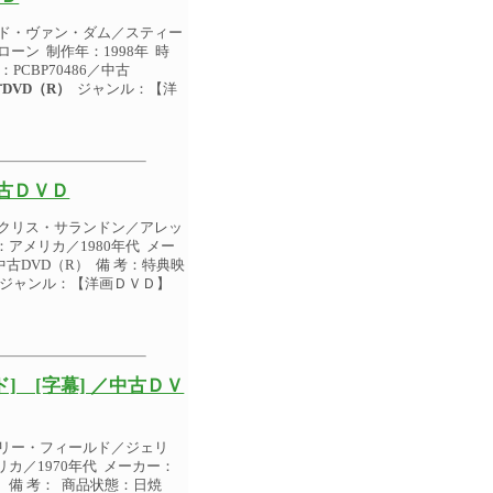
ード・ヴァン・ダム／スティー
ーン 制作年：1998年 時
CBP70486／中古
DVD（R）
ジャンル：【洋
中古ＤＶＤ
／クリス・サランドン／アレッ
アメリカ／1980年代 メー
中古DVD（R） 備 考：特典映
ジャンル：【洋画ＤＶＤ】
] [字幕] ／中古ＤＶ
サリー・フィールド／ジェリ
カ／1970年代 メーカー：
） 備 考： 商品状態：日焼