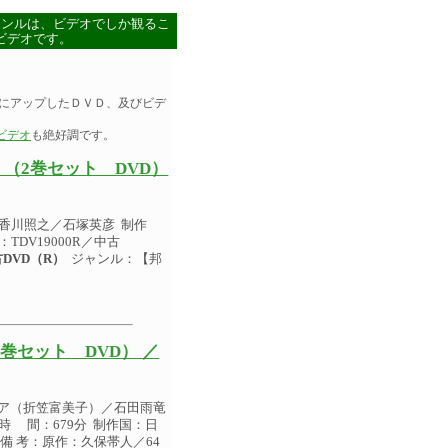
ャンルは、ビデオでしか観るこ
ビデオです。
にアップしたＤＶＤ、及びビデ
ビデオ
も絶好調です。
（2巻セット DVD）
香川照之／石塚英彦 制作
TDV19000R／中古
DVD（R）
ジャンル：【邦
巻セット DVD） ／
キア（折笠富美子）／石田雨竜
時 間：679分 制作国：日
 備 考：原作：久保帯人／64