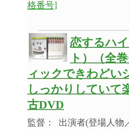
格番号]
恋するハイエ
ト）（全巻
ィックできわどい
しっかりしていて楽
古DVD
監督： 出演者(登場人