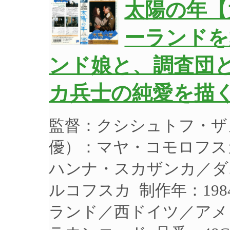
太陽の年【
ーランドを
ンド娘と、調査団
カ兵士の純愛を描く
監督：クシシュトフ・ザ
優）：マヤ・コモロフス
ハンナ・スカザンカ／ダ
ルコフスカ 制作年：198
ランド／西ドイツ／アメリ