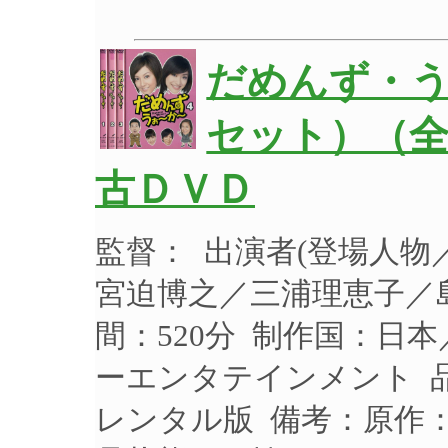
だめんず・う
セット）（全
古ＤＶＤ
監督： 出演者(登場人
宮迫博之／三浦理恵子／島
間：520分 制作国：日本
ーエンタテインメント 品番
レンタル版 備考：原作