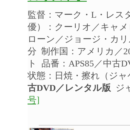
監督：マーク・L・レスタ
優）：クーリオ／キャメ
ローン／ジョージ・カリル 
分 制作国：アメリカ／2
ト 品番：APS85／中古
状態：日焼・擦れ（ジャ
古DVD／レンタル版
ジ
号]