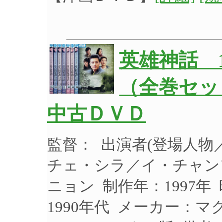
英雄神話 
（全巻セット
中古ＤＶＤ
監督： 出演者(登場人
チェ・シラ／イ・チャン
ニョン 制作年：1997年
1990年代 メーカー：マ