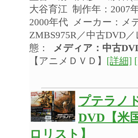
大谷育江 制作年：2007
2000年代 メーカー：
ZMBS975R／中古DV
態：
メディア：中古DV
【アニメＤＶＤ】
[詳細]
プテラノド
DVD【米
ロリスト】