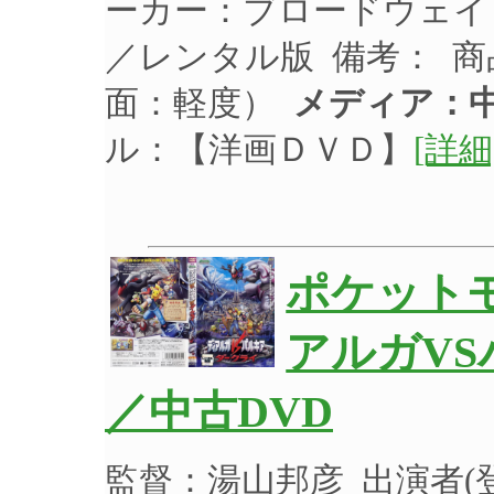
ーカー：ブロードウェイ 品
／レンタル版 備考： 
面：軽度）
メディア：中
ル：【洋画ＤＶＤ】
[詳細
ポケットモ
アルガVS
／中古DVD
監督：湯山邦彦 出演者