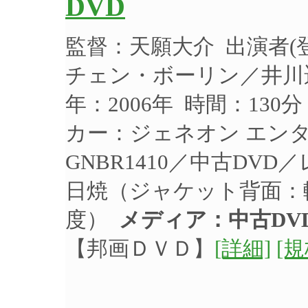
DVD
監督：天願大介 出演者
チェン・ボーリン／井川
年：2006年 時間：130
カー：ジェネオン エン
GNBR1410／中古DV
日焼（ジャケット背面：
度）
メディア：中古DV
【邦画ＤＶＤ】
[詳細]
[