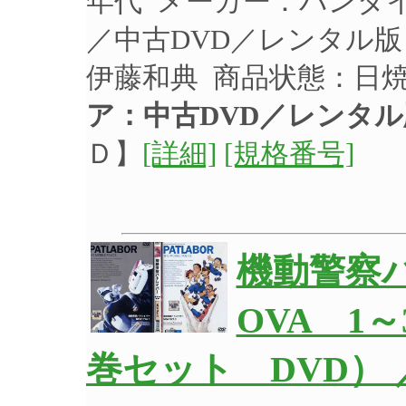
年代 メーカー：バンダイビ
／中古DVD／レンタル
伊藤和典 商品状態：日
ア：中古DVD／レンタル
Ｄ】
[詳細]
[規格番号]
機動警察
OVA 1
巻セット DVD）