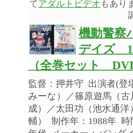
て
アダルトビデオ
もあり
機動警察
デイズ 1
（全巻セット DV
監督：押井守 出演者(
みーな）／篠原遊馬（古
成）／太田功（池水通洋
輔） 制作年：1988年 時