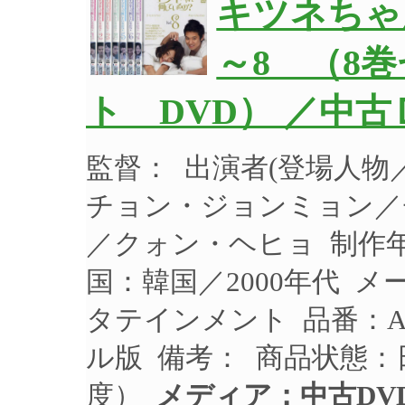
キツネちゃ
～8 （8
ト DVD） ／中古
監督： 出演者(登場人
チョン・ジョンミョン／
／クォン・ヘヒョ 制作年：
国：韓国／2000年代 
タテインメント 品番：AS
ル版 備考： 商品状態
度）
メディア：中古DV