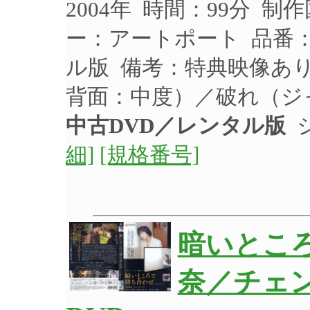
2004年 時間：99分 制
ー：アートポート 品番：A
ル版 備考：特典映像あ
背面：中度）／破れ（ジ
中古DVD／レンタル版
ジ
細]
[規格番号]
暗いところ
奈／チェン