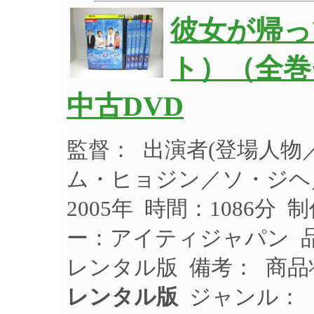
彼女が帰って
ト）（全巻セ
中古DVD
監督： 出演者(登場人
ム・ヒョジン／ソ・ジヘ
2005年 時間：1086分
ー：アイティジャパン 品番
レンタル版 備考： 商品
レンタル版
ジャンル：