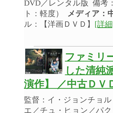
DVD／レンタル版 備考
ト：軽度）
メディア：中
ル：【洋画ＤＶＤ】
[詳細
ファミリ
した清純
演作】 ／中古ＤＶ
監督：イ・ジョンチョル
エ／チュ・ヒョン／パク・