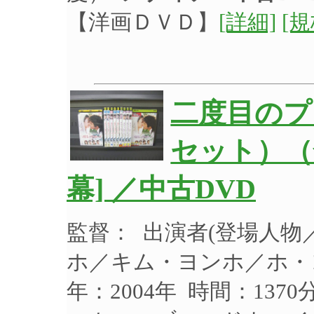
【洋画ＤＶＤ】
[詳細]
[
二度目のプロ
セット）（
幕] ／中古DVD
監督： 出演者(登場人
ホ／キム・ヨンホ／ホ・
年：2004年 時間：137