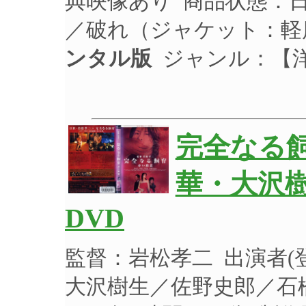
典映像あり 商品状態：
／破れ（ジャケット：軽
ンタル版
ジャンル：【
完全なる飼
華・大沢樹
DVD
監督：岩松孝二 出演者
大沢樹生／佐野史郎／石