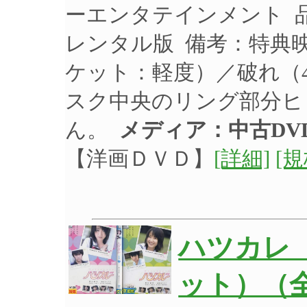
ーエンタテインメント 品番
レンタル版 備考：特典
ケット：軽度）／破れ（
スク中央のリング部分ヒ
ん。
メディア：中古DV
【洋画ＤＶＤ】
[詳細]
[
ハツカレ 
ット）（全