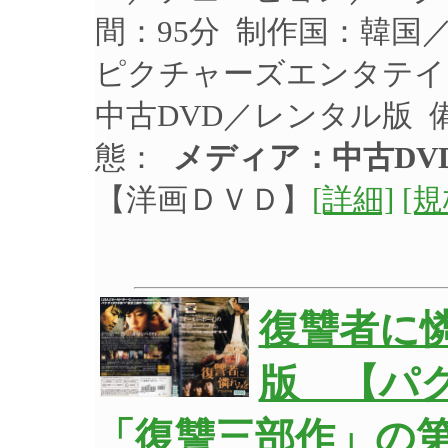
間：95分 制作国：韓国／
ピクチャーズエンタテイン
中古DVD／レンタル版 
態：
メディア：中古DV
【洋画ＤＶＤ】
[詳細]
[
復讐者に
版 【パ
「復讐三部作」の第