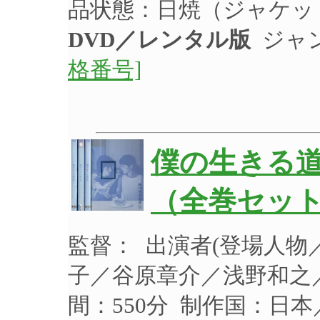
品状態：日焼（ジャケッ
DVD／レンタル版
ジャ
格番号]
僕の生きる道
（全巻セット
監督： 出演者(登場人
子／谷原章介／浅野和之／
間：550分 制作国：日本