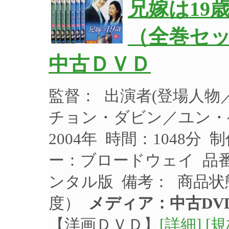
兄嫁は19
（全巻セッ
中古ＤＶＤ
監督： 出演者(登場人
チョン・ダビン／ユン・
2004年 時間：1048分
ー：ブロードウェイ 品番：
ンタル版 備考： 商品
度）
メディア：中古DV
【洋画ＤＶＤ】
[詳細]
[