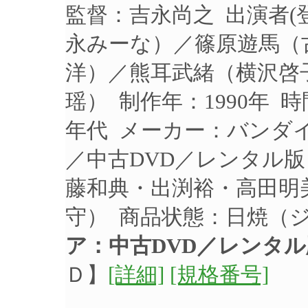
監督：吉永尚之 出演者
永みーな）／篠原遊馬（
洋）／熊耳武緒（横沢啓
瑶） 制作年：1990年 時
年代 メーカー：バンダイビ
／中古DVD／レンタル
藤和典・出渕裕・高田明
守） 商品状態：日焼（
ア：中古DVD／レンタル
Ｄ】
[詳細]
[規格番号]