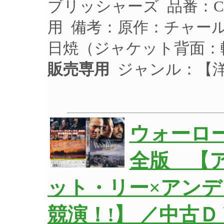
ブリッシャーズ 品番：CP
用 備考：原作：チャー
日焼（ジャケット背面：
販売専用
ジャンル：【洋
ウォーロ
全版 【
ット・リー×アンデ
競演！!】 ／中古Ｄ