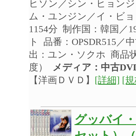
ヒソン／シン・ヒョンジ
ム・ユンジン／イ・ビョン
1154分 制作国：韓国／
ト 品番：OPSDR515
出：ユン・ソクホ 商品
度）
メディア：中古DV
【洋画ＤＶＤ】
[詳細]
[
グッバイ・