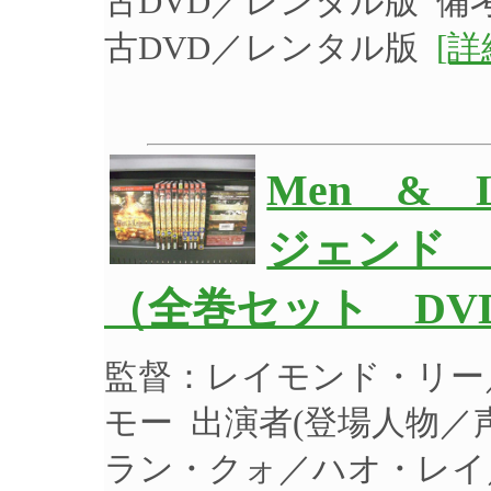
古DVD／レンタル版 備
古DVD／レンタル版
[詳
Men & 
ジェンド 
（全巻セット DV
監督：レイモンド・リー
モー 出演者(登場人物
ラン・クォ／ハオ・レイ