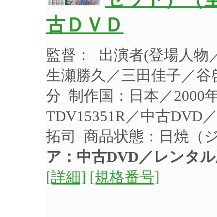
古ＤＶＤ
監督： 出演者(登場人
生瀬勝久／三田佳子／谷啓 
分 制作国：日本／200
TDV15351R／中古D
拓司 商品状態：日焼（
ア：中古DVD／レンタル
[詳細]
[規格番号]