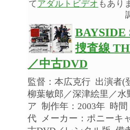
て
アダルトビデオ
もあり
BAYSIDE
捜査線 TH
／中古DVD
監督：本広克行 出演者
柳葉敏郎／深津絵里／水
ア 制作年：2003年 時間
代 メーカー：ポニーキャニ