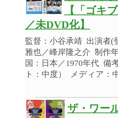
【「ゴキブ
／未DVD化】
監督：小谷承靖 出演者
雅也／峰岸隆之介 制作年：
国：日本／1970年代 
ト：中度）
メディア：
ザ・ワー