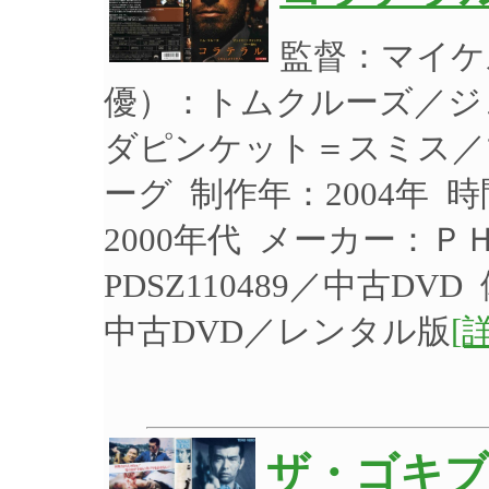
監督：マイケ
優）：トムクルーズ／ジ
ダピンケット＝スミス／
ーグ 制作年：2004年 
2000年代 メーカー：
PDSZ110489／中古D
中古DVD／レンタル版
[
ザ・ゴキブ