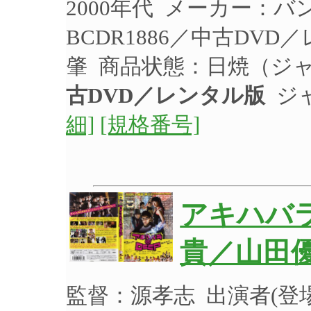
2000年代 メーカー：
BCDR1886／中古DV
肇 商品状態：日焼（ジ
古DVD／レンタル版
ジャ
細]
[規格番号]
アキハバラ
貴／山田優
監督：源孝志 出演者(