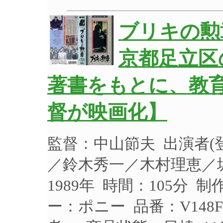
ブリキの勲
京都足立区
著書をもとに、教
督が映画化】
監督：中山節夫 出演者
／鈴木秀一／木村理恵／
1989年 時間：105分 
ー：ポニー 品番：V148F