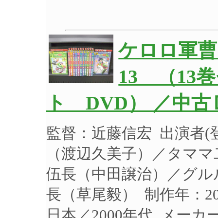
ケロロ軍曹
13 （1
ト DVD） ／中古
監督：近藤信宏 出演者
（渡辺久美子）／タママ
伍長（中田譲治）／グル
長（草尾毅） 制作年：20
日本／2000年代 メー