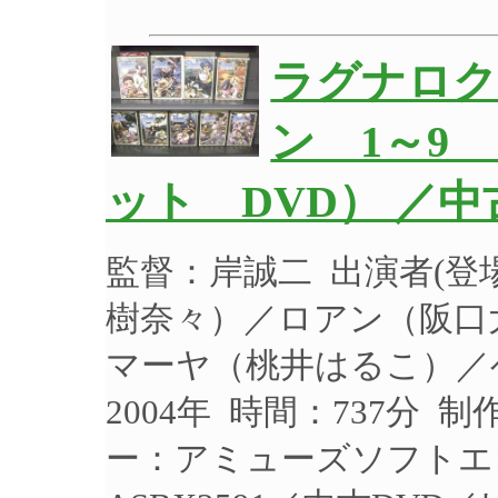
ラグナロク
ン 1～9
ット DVD） ／
監督：岸誠二 出演者(
樹奈々）／ロアン（阪口
マーヤ（桃井はるこ）／
2004年 時間：737分 
ー：アミューズソフトエ