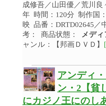
成修吾／山田優／荒川良々
年 時間：120分 制作国
映 品番：DRTD02645
考： 商品状態：
メディ
ャンル：【邦画ＤＶＤ】
アンディ・
ン・2【貧
にカジノ王にのし