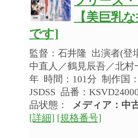
フリーズ・
【美巨乳な
です]
監督：石井隆 出演者(
中直人／鶴見辰吾／北村一
年 時間：101分 制作国
JSDSS 品番：KSVD24
品状態：
メディア：中
[詳細]
[規格番号]