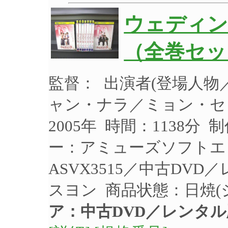
ウェディング
（全巻セット
監督： 出演者(登場人
ャン・ナラ／ミョン・セ
2005年 時間：1138分
ー：アミューズソフトエ
ASVX3515／中古DV
スヨン 商品状態：日焼
ア：中古DVD／レンタル