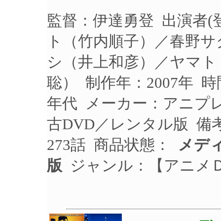
監督：伊達勇登 出演者
ト（竹内順子）／春野サ
シ（井上和彦）／ヤマト
聡） 制作年：2007年 時
年代 メーカー：アニプレッ
古DVD／レンタル版 備
273話 商品状態：
メデ
版
ジャンル：【アニメ