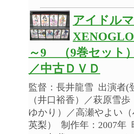
アイドルマ
XENOGL
～9 （9巻セット
／中古ＤＶＤ
監督：長井龍雪 出演者
（井口裕香）／萩原雪歩
ゆかり）／高瀬やよい（
英梨） 制作年：2007年