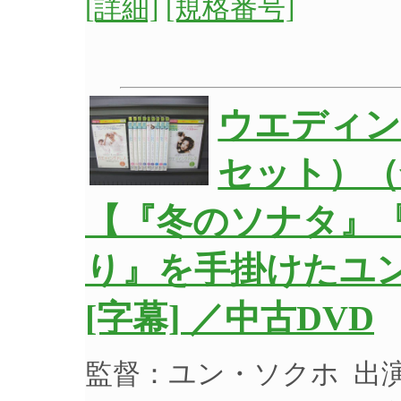
[詳細]
[規格番号]
ウエディング
セット）（
【『冬のソナタ』
り』を手掛けたユ
[字幕] ／中古DVD
監督：ユン・ソクホ 出