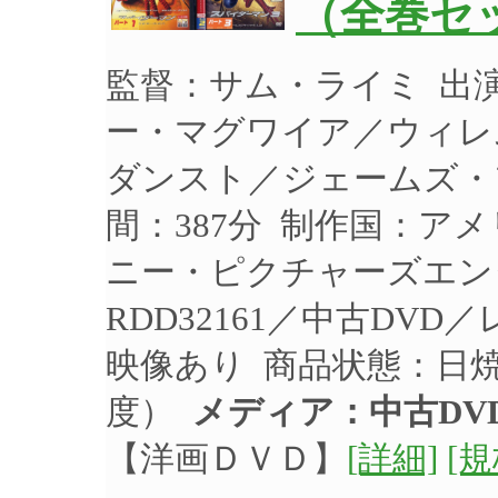
（全巻セッ
監督：サム・ライミ 出
ー・マグワイア／ウィレ
ダンスト／ジェームズ・フ
間：387分 制作国：アメ
ニー・ピクチャーズエン
RDD32161／中古DV
映像あり 商品状態：日
度）
メディア：中古DV
【洋画ＤＶＤ】
[詳細]
[