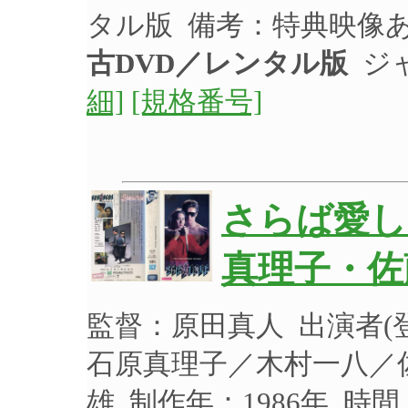
タル版 備考：特典映像
古DVD／レンタル版
ジャ
細]
[規格番号]
さらば愛し
真理子・佐
監督：原田真人 出演者
石原真理子／木村一八／
雄 制作年：1986年 時間