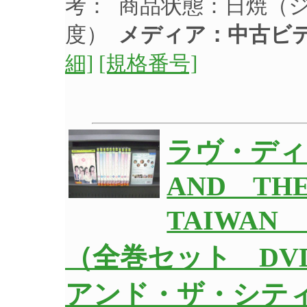
考： 商品状態：日焼（
度）
メディア：中古ビ
細]
[規格番号]
ラヴ・ディ
AND TH
TAIWAN
（全巻セット DV
アンド・ザ・シティ