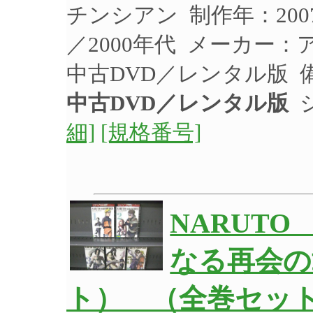
チンシアン 制作年：200
／2000年代 メーカー：
中古DVD／レンタル版 
中古DVD／レンタル版
ジ
細]
[規格番号]
NARUT
なる再会の
ト） （全巻セット