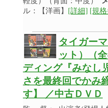
軽度）（背面：中度）
ル：【洋画】
[詳細]
[規格
タイガーマ
ット）（全
ディング『みなし
さを最終回でかみ
す】 ／中古ＤＶＤ