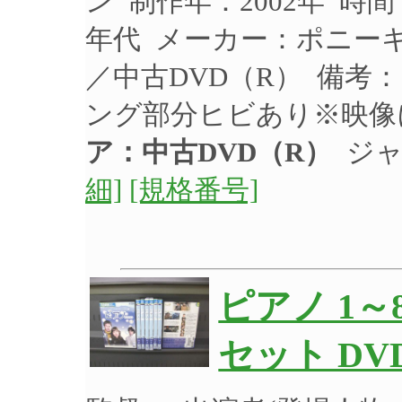
ン 制作年：2002年 時間
年代 メーカー：ポニーキャ
／中古DVD（R） 備考
ング部分ヒビあり※映像
ア：中古DVD（R）
ジャ
細]
[規格番号]
ピアノ 1～
セット DV