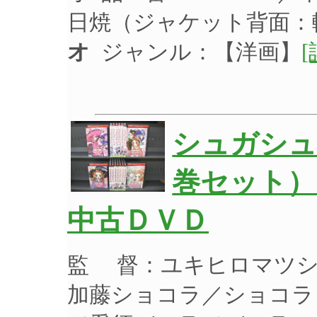
日焼（ジャケット背面：
オ
ジャンル：【洋画】
[
シュガシュ
巻セット）
中古ＤＶＤ
監 督：ユキヒロマツシ
加藤ショコラ／ショコラ