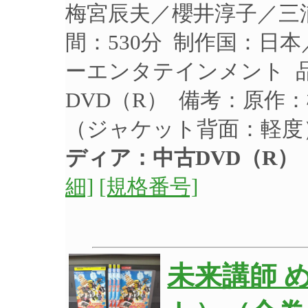
梅宮辰夫／櫻井淳子／三浦
間：530分 制作国：日本
ーエンタテインメント 品番
DVD（R） 備考：原作
（ジャケット背面：軽度
ディア：中古DVD（R）
細]
[規格番号]
未来講師 め