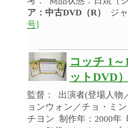
考： 商品状態：日焼（
ア：中古DVD（R）
ジャ
号]
コッチ 1～
ットDVD）
監督： 出演者(登場人
ョンウォン／チョ・ミン
チヨン 制作年：2000年