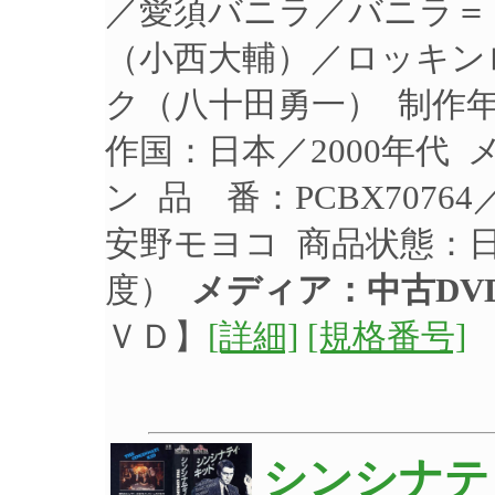
／愛須バニラ／バニラ＝
（小西大輔）／ロッキン
ク（八十田勇一） 制作年：
作国：日本／2000年代
ン 品 番：PCBX7076
安野モヨコ 商品状態：
度）
メディア：中古DV
ＶＤ】
[詳細]
[規格番号]
シンシナテ