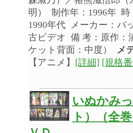
明） 制作年：1996年 
1990年代 メーカー：バッ
古ビデオ 備 考：原作：
ケット背面：中度）
メ
【アニメ】
[詳細]
[規格番
いぬかみっ
ト）（全巻