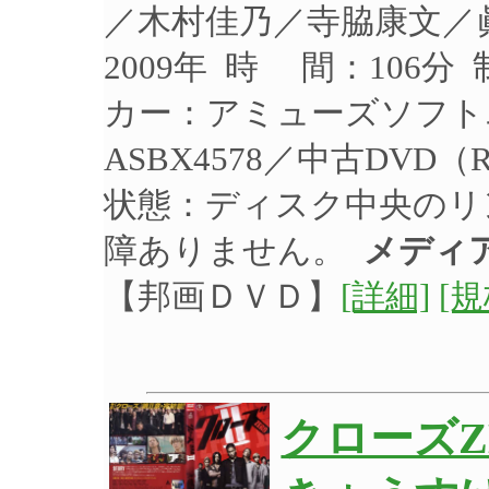
／木村佳乃／寺脇康文／
2009年 時 間：106分
カー：アミューズソフト
ASBX4578／中古DVD
状態：ディスク中央のリ
障ありません。
メディア
【邦画ＤＶＤ】
[詳細]
[
クローズZ