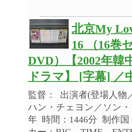
北京My L
16 （16
DVD）【2002年
ドラマ】 [字幕] ／
監督： 出演者(登場人
ハン・チェヨン／ソン・フ
年 時間：1446分 制作
カー：BIG TIME ENT