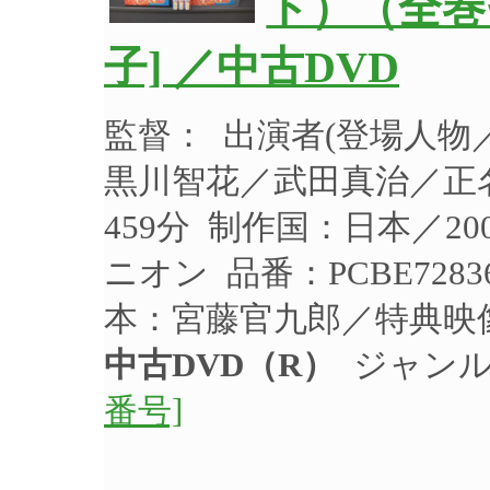
ト）（全巻
子] ／中古DVD
監督： 出演者(登場人
黒川智花／武田真治／正名
459分 制作国：日本／2
ニオン 品番：PCBE728
本：宮藤官九郎／特典映
中古DVD（R）
ジャンル
番号]