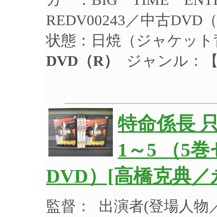
REDV00243／中古DV
状態：日焼（ジャケット
DVD（R）
ジャンル：【
特命係長 
1～5 （
DVD）[高橋克典／
監督： 出演者(登場人