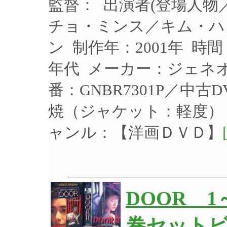
監督： 出演者(登場人
チョ・ミンス／キム・ハ
ン 制作年：2001年 時間
年代 メーカー：ジェネ
番：GNBR7301P／中
焼（ジャケット：軽度）
ャンル：【洋画ＤＶＤ】
DOOR 
巻セット