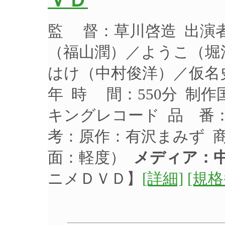
ＶＤ
監 督：草川啓造 出演
（福山潤）／ようこ（堀
はけ（中村俊洋）／仮名史
年 時 間：550分 制作
キングレコード 品 番：K
考：原作：有沢まみず 
面：軽度）
メディア：中
ニメＤＶＤ】
[詳細]
[規格