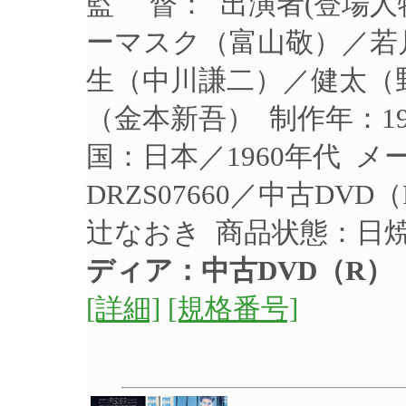
監 督： 出演者(登場
ーマスク（富山敬）／若
生（中川謙二）／健太（
（金本新吾） 制作年：19
国：日本／1960年代 
DRZS07660／中古DV
辻なおき 商品状態：日
ディア：中古DVD（R）
[詳細]
[規格番号]