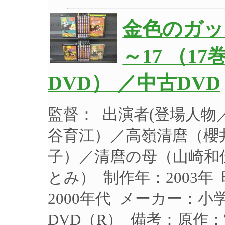
金色のガッシュ
～17 （
DVD） ／中古DVD
監督： 出演者(登場人
谷育江）／高嶺清麿（櫻
子）／清麿の母（山崎和
とみ） 制作年：2003年
2000年代 メーカー：小学
DVD（R） 備考：原作