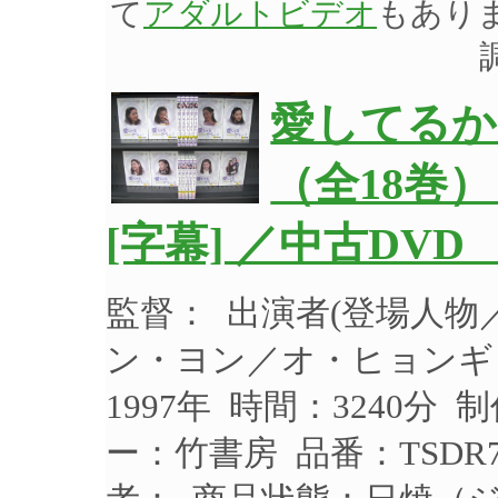
て
アダルトビデオ
もあり
愛してるから
（全18巻）
[字幕] ／中古DV
監督： 出演者(登場人
ン・ヨン／オ・ヒョンギ
1997年 時間：3240分
ー：竹書房 品番：TSDR7