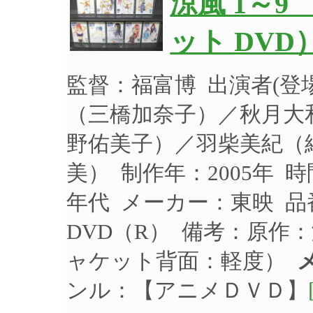
涼風 1～9
ット DVD
監督：福富博 出演者(
（三橋加奈子）／秋月大
野佑美子）／羽柴美紀（
美） 制作年：2005年 時
年代 メーカー：東映 品番
DVD（R） 備考：原作
ャケット背面：軽度）
ンル：【アニメＤＶＤ】