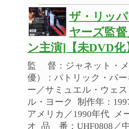
ザ・リッパ
ヤーズ監督
ン主演]【未DVD化
監 督：ジャネット・メ
優）：パトリック・バー
ー／サミュエル・ウェス
ル・ヨーク 制作年：199
アメリカ／1990年代 メ
オ 品 番：UHF0808