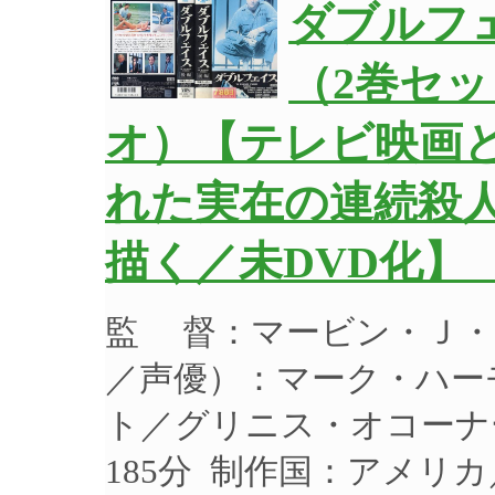
ダブルフ
（2巻セ
オ）【テレビ映画
れた実在の連続殺
描く／未DVD化】 
監 督：マービン・Ｊ・
／声優）：マーク・ハー
ト／グリニス・オコーナー
185分 制作国：アメリカ