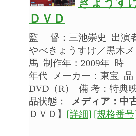
きょうすけ
ＤＶＤ
監 督：三池崇史 出演
やべきょうすけ／黒木メ
馬 制作年：2009年 時 
年代 メーカー：東宝 品 
DVD（R） 備 考：特
品状態：
メディア：中古
ＤＶＤ】
[詳細]
[規格番号