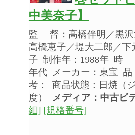
中美奈子】
監 督：高橋伴明／黒沢
高橋恵子／堤大二郎／下
子 制作年：1988年 時 
年代 メーカー：東宝 品
考： 商品状態：日焼（
度）
メディア：中古ビ
細]
[規格番号]