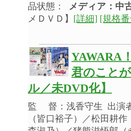
品状態：
メディア：中古
メＤＶＤ】
[詳細]
[規格番
YAWAR
君のことが
ル／未DVD化】
監 督：浅香守生 出演
（皆口裕子）／松田耕作
森淑乃）／猪熊滋悟郎（