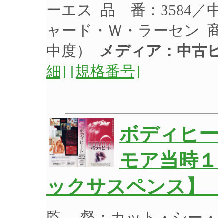
ーエス 品 番：3584
ャード・Ｗ・ラーセン 
中度）
メディア：中古
細]
[規格番号]
ボディヒー
モア当時１
ックサスペンス】 
監 督：カット・シー・