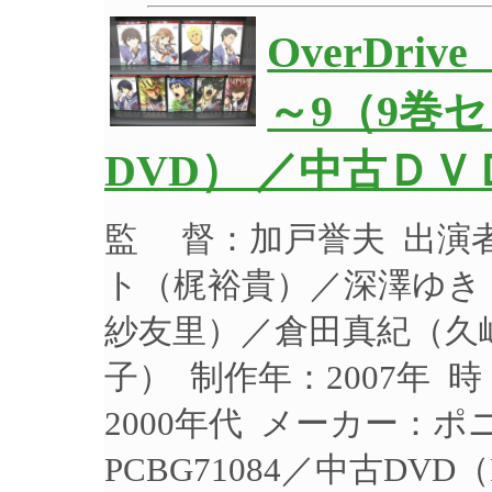
OverDr
～9（9巻
DVD） ／中古ＤＶ
監 督：加戸誉夫 出演
ト（梶裕貴）／深澤ゆき
紗友里）／倉田真紀（久
子） 制作年：2007年 
2000年代 メーカー：
PCBG71084／中古DV