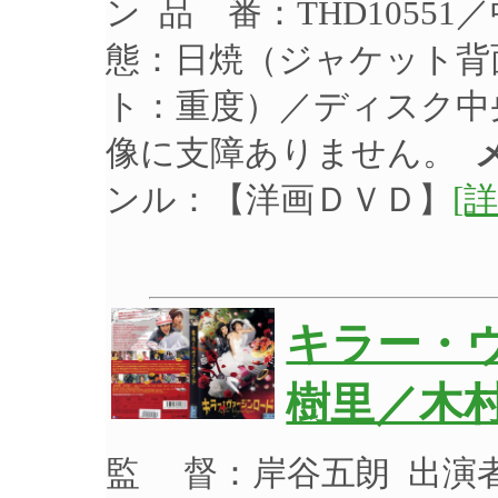
ン 品 番：THD10551
態：日焼（ジャケット背
ト：重度）／ディスク中
像に支障ありません。
ンル：【洋画ＤＶＤ】
[詳
キラー・
樹里／木村
監 督：岸谷五朗 出演