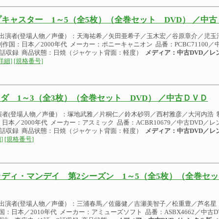
キャスター 1～5（全5枚）（全巻セット DVD） ／中
出演者(登場人物／声優）：天海祐希／矢田亜希子／玉木宏／谷原章介／児玉清 
 制作国：日本／2000年代 メーカー：ポニーキャニオン 品番：PCBC71100
10話収録 商品状態：日焼（ジャケット背面：軽度）
メディア：中古DVD／レ
詳細]
[規格番号]
ダ 1～3（全3枚）（全巻セット DVD） ／中古ＤＶＤ
演者(登場人物／声優）：塚地武雅／片桐仁／鈴木砂羽／西村雅彦／大河内浩 制作
：日本／2000年代 メーカー：アスミック 品番：ACBR10679／中古DVD
8話収録 商品状態：日焼（ジャケット背面：軽度）
メディア：中古DVD／レ
]
[規格番号]
ディ・マンデイ 第2シーズン 1～5（全5枚）（全巻セッ
出演者(登場人物／声優）：三浦春馬／佐藤健／吉瀬美智子／松重豊／芦名星 制作
国：日本／2010年代 メーカー：アミューズソフト 品番：ASBX4662／中古