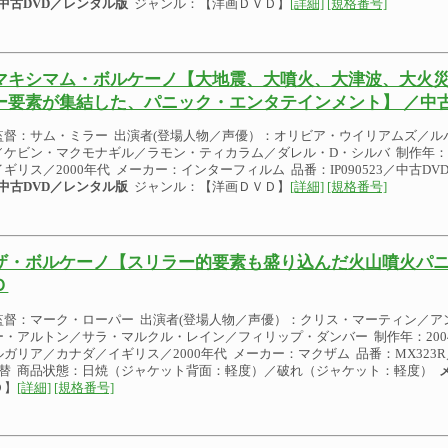
中古DVD／レンタル版
ジャンル：【洋画ＤＶＤ】
[詳細]
[規格番号]
マキシマム・ボルケーノ【大地震、大噴火、大津波、大火
ー要素が集結した、パニック・エンタテインメント】 ／中
監督：サム・ミラー 出演者(登場人物／声優）：オリビア・ウイリアムズ／ル
／ケビン・マクモナギル／ラモン・ティカラム／ダレル・D・シルバ 制作年：20
イギリス／2000年代 メーカー：インターフィルム 品番：IP090523／中古D
中古DVD／レンタル版
ジャンル：【洋画ＤＶＤ】
[詳細]
[規格番号]
ザ・ボルケーノ【スリラー的要素も盛り込んだ火山噴火パニ
Ｄ
監督：マーク・ローパー 出演者(登場人物／声優）：クリス・マーティン／ア
ー・アルトン／サラ・マルクル・レイン／フィリップ・ダンバー 制作年：2004
ルガリア／カナダ／イギリス／2000年代 メーカー：マクザム 品番：MX323
替 商品状態：日焼（ジャケット背面：軽度）／破れ（ジャケット：軽度）
Ｄ】
[詳細]
[規格番号]