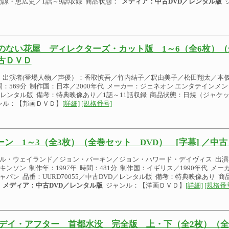
門諒・恵広史／1話～9話収録 商品状態：
メディア：中古DVD／レンタル版
ジ
のない花屋 ディレクターズ・カット版 1～6（全6枚）（
古ＤＶＤ
 出演者(登場人物／声優）：香取慎吾／竹内結子／釈由美子／松田翔太／本仮屋
間：569分 制作国：日本／2000年代 メーカー：ジェネオン エンタテインメント
／レンタル版 備考：特典映像あり／1話～11話収録 商品状態：日焼（ジャケ
ンル：【邦画ＤＶＤ】
[詳細]
[規格番号]
ーン 1～3（全3枚）（全巻セット DVD） [字幕] ／中
ル・ウェイランド／ジョン・バーキン／ジョン・ハワード・デイヴィス 出演
キンソン 制作年：1997年 時間：481分 制作国：イギリス／1990年代 メ
ャパン 品番：UURD70055／中古DVD／レンタル版 備考：特典映像あり 
メディア：中古DVD／レンタル版
ジャンル：【洋画ＤＶＤ】
[詳細]
[規格番
デイ・アフター 首都水没 完全版 上・下（全2枚）（全巻