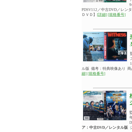
PDSV112／中古DVD／
ＤＶＤ】
[詳細]
[規格番号]
ル版 備考：特典映像あり 
細]
[規格番号]
ア：中古DVD／レンタル版
ジ