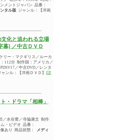
インメントジャパン 品番：
レンタル版
ジャンル：【洋画
の文化と追われる立場
幕] ／中古ＤＶＤ
／ケリー・マクギリス／ルーカ
：112分 制作国：アメリカ／
DSV17／中古DVD／レンタ
ャンル：【洋画ＤＶＤ】
[詳
ット・ドラマ「相棒」
郎／水谷豊／寺脇康文 制作
ホーム・ビデオ 品番：
映像あり 商品状態：
メディ