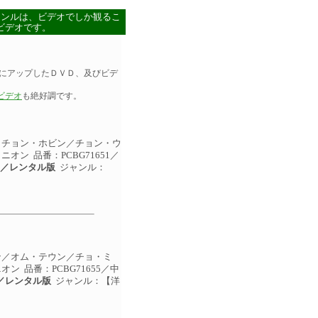
ャンルは、ビデオでしか観るこ
ビデオです。
にアップしたＤＶＤ、及びビデ
ビデオ
も絶好調です。
／チョン・ホビン／チョン・ウ
オン 品番：PCBG71651／
D／レンタル版
ジャンル：
ン／オム・テウン／チョ・ミ
ン 品番：PCBG71655／中
／レンタル版
ジャンル：【洋