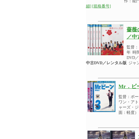
作：龍
細]
[規格番号]
薔薇
／中
監督：
年 時
DVD
中古DVD／レンタル版
ジャ
Mr．ビ
監督：ポー
ワン・アト
ャーズ・ジ
面：軽度）