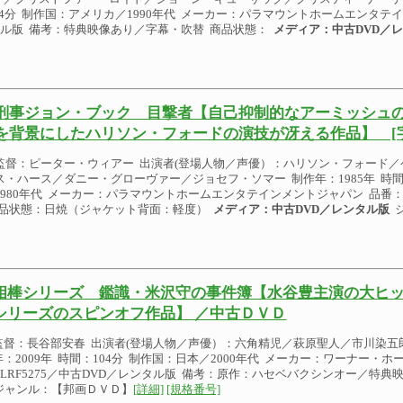
94分 制作国：アメリカ／1990年代 メーカー：パラマウントホームエンタテ
レンタル版 備考：特典映像あり／字幕・吹替 商品状態：
メディア：中古DVD／
刑事ジョン・ブック 目撃者【自己抑制的なアーミッシュ
を背景にしたハリソン・フォードの演技が冴える作品】 [字
監督：ピーター・ウィアー 出演者(登場人物／声優）：ハリソン・フォード
ス・ハース／ダニー・グローヴァー／ジョセフ・ソマー 制作年：1985年 時間
1980年代 メーカー：パラマウントホームエンタテインメントジャパン 品番：P
商品状態：日焼（ジャケット背面：軽度）
メディア：中古DVD／レンタル版
ジ
相棒シリーズ 鑑識・米沢守の事件簿【水谷豊主演の大ヒ
シリーズのスピンオフ作品】 ／中古ＤＶＤ
監督：長谷部安春 出演者(登場人物／声優）：六角精児／萩原聖人／市川染五
年：2009年 時間：104分 制作国：日本／2000年代 メーカー：ワーナー・
DLRF5275／中古DVD／レンタル版 備考：原作：ハセベバクシンオー／特典
ャンル：【邦画ＤＶＤ】
[詳細]
[規格番号]