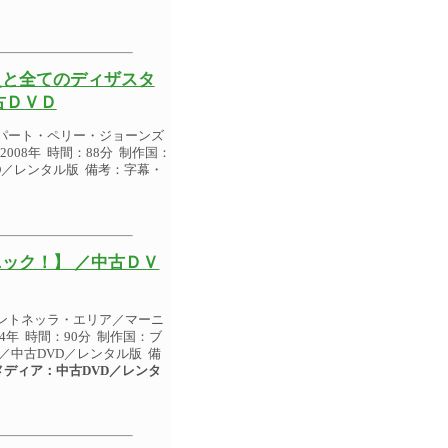
災と全てのディザスタ
古ＤＶＤ
パート・ペリー・ジョーンズ
08年 時間：88分 制作国：
VD／レンタル版 備考：字幕・
ック！】 ／中古ＤＶ
ントネッラ・エリア／マーニ
年 時間：90分 制作国：ブ
R／中古DVD／レンタル版 備
メディア：中古DVD／レンタ