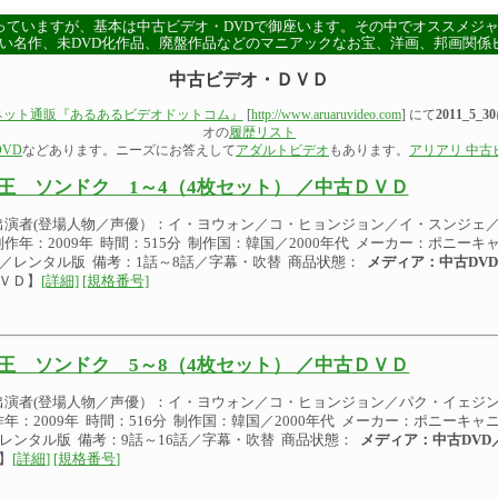
っていますが、基本は中古ビデオ・DVDで御座います。その中でオススメジ
い名作、未DVD化作品、廃盤作品などのマニアックなお宝、洋画、邦画関係
中古ビデオ・ＤＶＤ
ネット通販『あるあるビデオドットコム』
[
http://www.aruaruvideo.com
] にて
2011_5_30
オの
履歴リスト
VD
などあります。ニーズにお答えして
アダルトビデオ
もあります。
アリアリ 中古
王 ソンドク 1～4（4枚セット） ／中古ＤＶＤ
出演者(登場人物／声優）：イ・ヨウォン／コ・ヒョンジョン／イ・スンジェ
作年：2009年 時間：515分 制作国：韓国／2000年代 メーカー：ポニーキャニ
D／レンタル版 備考：1話～8話／字幕・吹替 商品状態：
メディア：中古DV
ＶＤ】
[詳細]
[規格番号]
王 ソンドク 5～8（4枚セット） ／中古ＤＶＤ
出演者(登場人物／声優）：イ・ヨウォン／コ・ヒョンジョン／パク・イェジ
年：2009年 時間：516分 制作国：韓国／2000年代 メーカー：ポニーキャニオ
／レンタル版 備考：9話～16話／字幕・吹替 商品状態：
メディア：中古DVD
】
[詳細]
[規格番号]