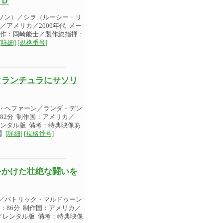
ＶＤ
ソン）／シヲ（ルーシー・リ
／アメリカ／2000年代 メー
：原作：岡崎能士／製作総指揮：
[詳細]
[規格番号]
タランチュラにサソリ
ン・ヘファーン／ランダ・デン
82分 制作国：アメリカ／
／レンタル版 備考：特典映像あ
】
[詳細]
[規格番号]
をかけた壮絶な闘いを
ロ／パトリック・マルドゥーン
：86分 制作国：アメリカ／
VD／レンタル版 備考：特典映像