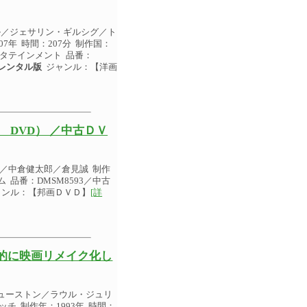
ル／ジェサリン・ギルシグ／ト
年 時間：207分 制作国：
ンタテインメント 品番：
レンタル版
ジャンル：【洋画
DVD） ／中古ＤＶ
／中倉健太郎／倉見誠 制作
ム 品番：DMSM8593／中古
ンル：【邦画ＤＶＤ】
[詳
的に映画リメイク化し
ューストン／ラウル・ジュリ
 制作年：1993年 時間：