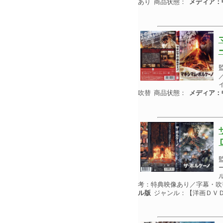
あり 商品状態：
メディア：
吹替 商品状態：
メディア：
考：特典映像あり／字幕・吹
ル版
ジャンル：【洋画ＤＶ