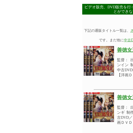
ビデオ販売、DVD販売を行
とができな
下記の通販タイトル一覧は、
です。まだ他に
中古D
善徳女
監督： 
ンイン 制
中古DV
【洋画Ｄ
善徳女
監督： 
ンギ 制作
古DVD
画ＤＶＤ