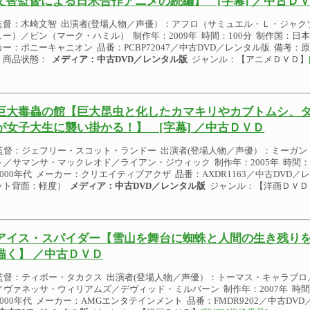
文智監督による日米合作アニメの続編】 [字幕] ／中古Ｄ
監督：木崎文智 出演者(登場人物／声優）：アフロ（サミュエル・Ｌ・ジャク
ュー）／ビン（マーク・ハミル） 制作年：2009年 時間：100分 制作国：日本
カー：ポニーキャニオン 品番：PCBP72047／中古DVD／レンタル版 備考
 商品状態：
メディア：中古DVD／レンタル版
ジャンル：【アニメＤＶＤ】
巨大毒蟲の館【巨大昆虫と化したカマキリやカブトムシ、
が女子大生に襲い掛かる！】 [字幕] ／中古ＤＶＤ
監督：ジェフリー・スコット・ランドー 出演者(登場人物／声優）：ミーガ
ト／サマンサ・マックレオド／ライアン・ジウィック 制作年：2005年 時間：
2000年代 メーカー：クリエイティブアクザ 品番：AXDR1163／中古DVD
ット背面：軽度）
メディア：中古DVD／レンタル版
ジャンル：【洋画ＤＶＤ
アイス・スパイダー【雪山を舞台に蜘蛛と人間の生き残り
描く】 ／中古ＤＶＤ
監督：ティボー・タカクス 出演者(登場人物／声優）：トーマス・キャラブ
／ヴァネッサ・ウィリアムズ／デヴィッド・ミルバーン 制作年：2007年 時間
2000年代 メーカー：AMGエンタテインメント 品番：FMDR9202／中古D