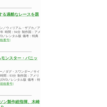
する過酷なレースを題
ィン／ウィリアム・ザブカ／ア
年 時間：94分 制作国：アメ
DVD／レンタル版 備考：特典
規格番号]
るモンスター・パニッ
グー／ダグ・スワンダー／サイ
時間：93分 制作国：アメリ
中古DVD／レンタル版 備考：特
[規格番号]
ソン製作総指揮、木崎