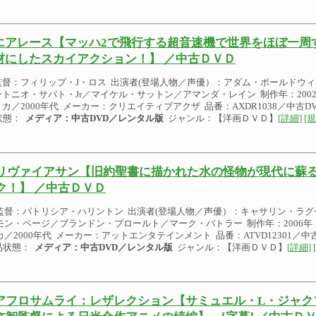
エアレース【マッハ2で飛行する超音速機で世界をほぼ一周
材にしたスカイアクション！】 ／中古ＤＶＤ
監督：フィリップ・J・ロス 出演者(登場人物／声優）：アダム・ボールドウ
ントニオ・サバト・Jr／マイケル・サットン／アマンダ・レイン 制作年：2002
リカ／2000年代 メーカー：クリエイティブアクザ 品番：AXDR1038／中古
状態：
メディア：中古DVD／レンタル版
ジャンル：【洋画ＤＶＤ】
[詳細]
[
リヴァイアサン【旧約聖書に描かれた水の怪物が現代に蘇
ク！】 ／中古ＤＶＤ
監督：パトリシア・ハリントン 出演者(登場人物／声優）：キャサリン・ラ
モン・ページ／ブランドン・ブロールト／マーク・バトラー 制作年：2006年 
カ／2000年代 メーカー：アットエンタテインメント 品番：ATVD12301／
品状態：
メディア：中古DVD／レンタル版
ジャンル：【洋画ＤＶＤ】
[詳細]
アフロサムライ：レザレクション【サミュエル・L・ジャク