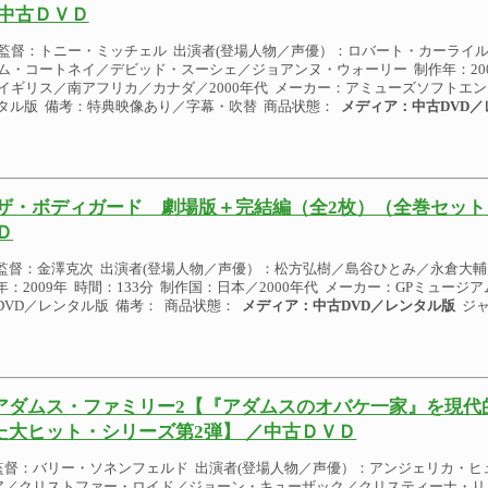
中古ＤＶＤ
監督：トニー・ミッチェル 出演者(登場人物／声優）：ロバート・カーライ
ム・コートネイ／デビッド・スーシェ／ジョアンヌ・ウォーリー 制作年：2007
イギリス／南アフリカ／カナダ／2000年代 メーカー：アミューズソフトエ
レンタル版 備考：特典映像あり／字幕・吹替 商品状態：
メディア：中古DVD／
ザ・ボディガード 劇場版＋完結編（全2枚）（全巻セット 
Ｄ
監督：金澤克次 出演者(登場人物／声優）：松方弘樹／島谷ひとみ／永倉大輔
年：2009年 時間：133分 制作国：日本／2000年代 メーカー：GPミュージア
DVD／レンタル版 備考： 商品状態：
メディア：中古DVD／レンタル版
ジャ
アダムス・ファミリー2【『アダムスのオバケ一家』を現代
た大ヒット・シリーズ第2弾】 ／中古ＤＶＤ
監督：バリー・ソネンフェルド 出演者(登場人物／声優）：アンジェリカ・ヒ
ア／クリストファー・ロイド／ジョーン・キューザック／クリスティーナ・リッチ