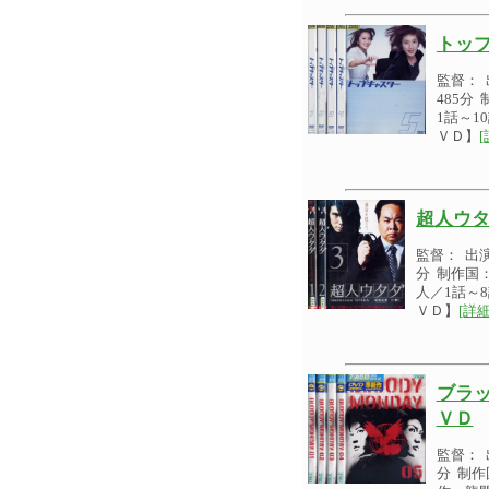
トップ
監督： 
485分
1話～
ＶＤ】
[
超人ウタ
監督： 出
分 制作国
人／1話～
ＶＤ】
[詳細
ブラッ
ＶＤ
監督： 
分 制作