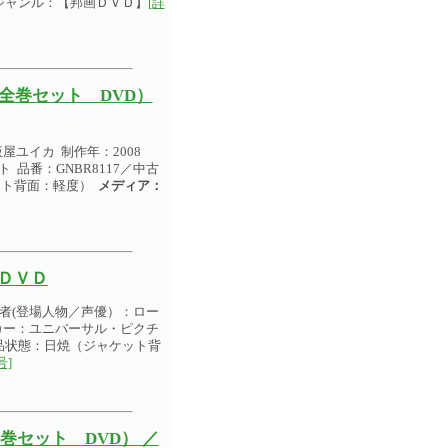
ャンル：【邦画ＤＶＤ】
[詳
全巻セット DVD）
ユイカ 制作年：2008
 品番：GNBR8117／中古
ット背面：軽度）
メディア：
古ＤＶＤ
者(登場人物／声優）：ロー
ーカー：ユニバーサル・ピクチ
商品状態：日焼（ジャケット背
号]
セット DVD） ／