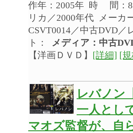
作年：2005年 時 間
リカ／2000年代 メー
CSVT0014／中古DVD
ト：
メディア：中古DV
【洋画ＤＶＤ】
[詳細]
[
レバノン
一人とし
マオズ監督が、自