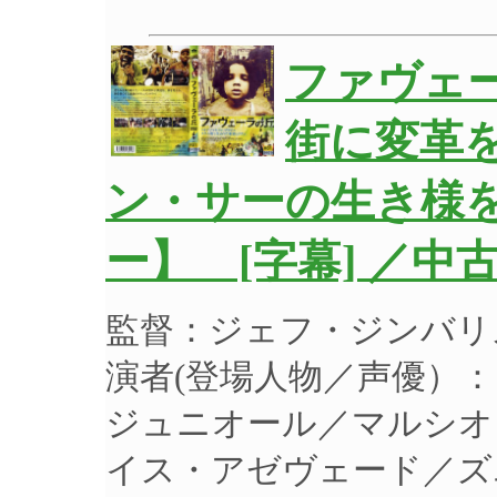
ファヴェ
街に変革
ン・サーの生き様
ー】 [字幕] ／中
監督：ジェフ・ジンバリ
演者(登場人物／声優）
ジュニオール／マルシオ
イス・アゼヴェード／ズ