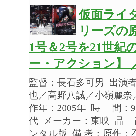
仮面ライダ
リーズの
1号＆2号を21世
ー・アクション】 
監督：長石多可男 出演
也／高野八誠／小嶺麗奈
作年：2005年 時 間：9
代 メーカー：東映 品 番
ンタル版 備 考：原作