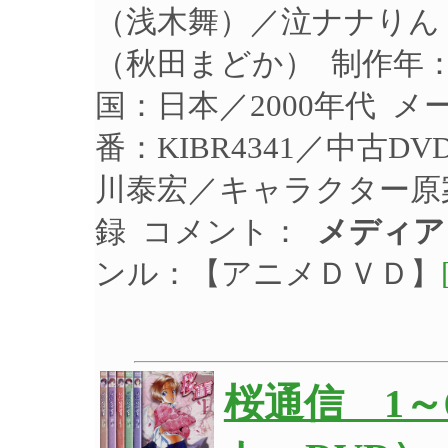
（浅木舞）／泣ナナりん
（秋田まどか） 制作年：2
国：日本／2000年代 
番：KIBR4341／中古
川泰宏／キャラクター原案
録 コメント：
メディア
ンル：【アニメＤＶＤ】
桜通信 1～