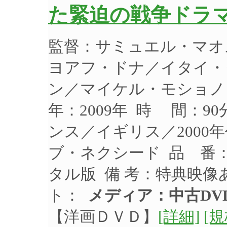
た緊迫の戦争ドラマ
監督：サミュエル・マオ
ヨアフ・ドナ／イタイ・
ン／マイケル・モショノ
年：2009年 時 間：
ンス／イギリス／2000
ブ・ネクシード 品 番：P
タル版 備 考：特典映像
ト：
メディア：中古DV
【洋画ＤＶＤ】
[詳細]
[