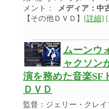
メント：
メディア：中古
【その他ＤＶＤ】
[詳細]
ムーンウ
ャクソン
演を務めた音楽SFド
ＤＶＤ
監督：ジェリー・クレイ