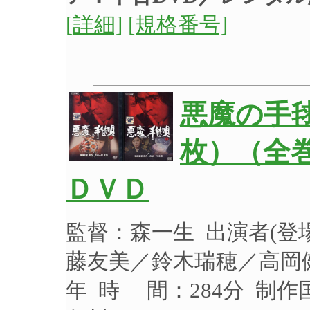
[詳細]
[規格番号]
悪魔の手
枚）（全巻
ＤＶＤ
監督：森一生 出演者(
藤友美／鈴木瑞穂／高岡健
年 時 間：284分 制作