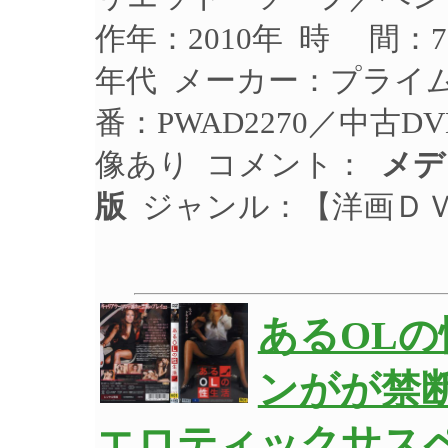
作年：2010年 時 間：
年代 メーカー：プライ
番：PWAD2270／中古
像あり コメント：
メデ
版
ジャンル：【洋画Ｄ
あるOL
ンがが禁
エロティックサスペ