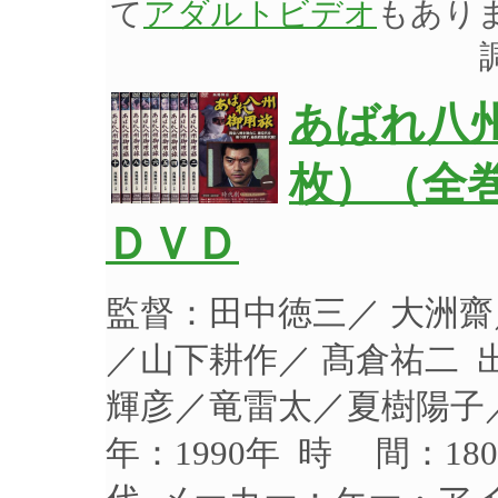
て
アダルトビデオ
もあり
あばれ八州
枚）（全巻
ＤＶＤ
監督：田中徳三／ 大洲
／山下耕作／ 髙倉祐二 
輝彦／竜雷太／夏樹陽子
年：1990年 時 間：18