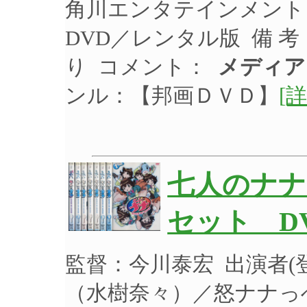
角川エンタテインメント 品
DVD／レンタル版 備 
り コメント：
メディア
ンル：【邦画ＤＶＤ】
[詳
七人のナナ
セット D
監督：今川泰宏 出演者
（水樹奈々）／怒ナナっ