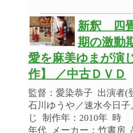
新釈 四
期の激動
愛を麻美ゆまが演
作】 ／中古ＤＶＤ
監督：愛染恭子 出演者
石川ゆうや／速水今日子
じ 制作年：2010年 時 
年代 メーカー：竹書房 品