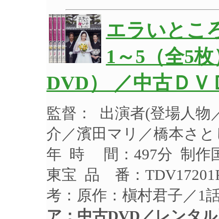
エラいとこ
1～5（全
DVD） ／中古ＤＶ
監督： 出演者(登場人
介／濱田マリ／橋本さとし
年 時 間：497分 制作
東宝 品 番：TDV172
考：原作：槇村君子／1話
ア：中古DVD／レンタル