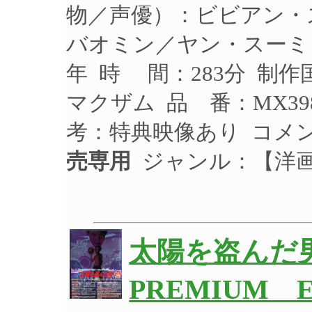
物／声優）：ビビアン・
バオミン／ヤン・スーミン
年 時 間：283分 制作
マクザム 品 番：MX39
考：特典映像あり コメ
売専用
ジャンル：【洋
太陽を盗んだ男
PREMIUM 