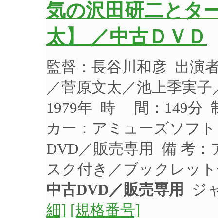
気の沢田研二とタ
太】 ／中古ＤＶＤ
監督：長谷川和彦 出演
／菅原文太／池上季実子
1979年 時 間：149分
カー：アミューズソフト 品
DVD／販売専用 備 考
スク付き／ブックレット
中古DVD／販売専用
ジャ
細]
[規格番号]