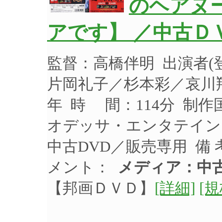
のヘアヌ
アです】 ／中古Ｄ
監督：高橋伴明 出演者
片岡礼子／杉本彩／哀川翔
年 時 間：114分 制作
オデッサ・エンタテインメ
中古DVD／販売専用 備
メント：
メディア：中古
【邦画ＤＶＤ】
[詳細]
[