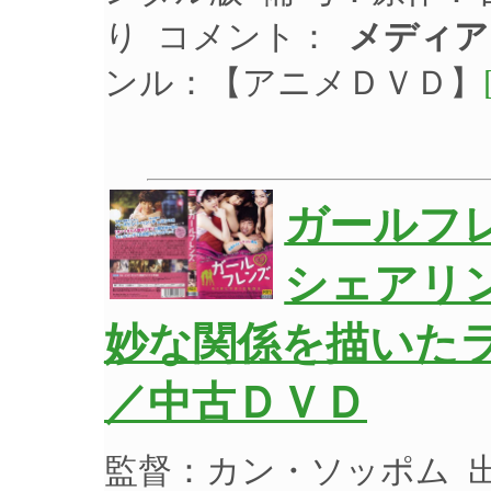
り コメント：
メディア
ンル：【アニメＤＶＤ】
ガールフ
シェアリ
妙な関係を描いたラ
／中古ＤＶＤ
監督：カン・ソッポム 