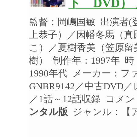
ト DVD）
監督：岡嶋国敏 出演者
上恭子）／因幡冬馬（真
こ）／夏樹香美（笠原留
樹） 制作年：1997年 
1990年代 メーカー：
GNBR9142／中古DV
／1話～12話収録 コメ
ンタル版
ジャンル：【