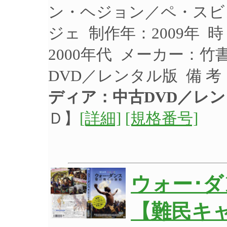
ン・ヘジョン／ペ・スビ
ジェ 制作年：2009年 
2000年代 メーカー：竹書
DVD／レンタル版 備 
ディア：中古DVD／レ
Ｄ】
[詳細]
[規格番号]
ウォー･
【難民キ