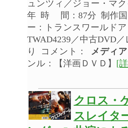
ュンツィ／ジョー・マクイ
年 時 間：87分 制作国
ー：トランスワールドア
TWAD4239／中古DV
り コメント：
メディア
ンル：【洋画ＤＶＤ】
[詳
クロス・
スレイタ