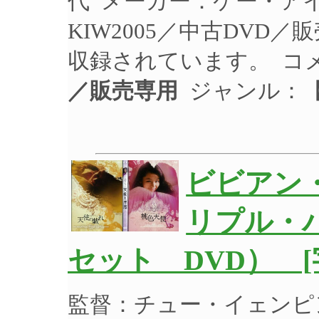
代 メーカー：ケー・ア
KIW2005／中古DVD／
収録されています。 コ
／販売専用
ジャンル：【
ビビアン
リプル・
セット DVD） [
監督：チュー・イェンピ