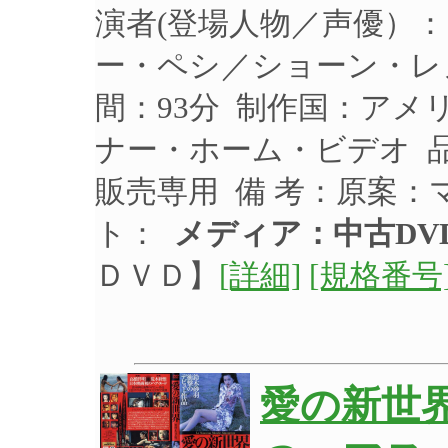
演者(登場人物／声優）
ー・ペシ／ショーン・レノ
間：93分 制作国：アメリ
ナー・ホーム・ビデオ 品 
販売専用 備 考：原案
ト：
メディア：中古DV
ＤＶＤ】
[詳細]
[規格番号
愛の新世