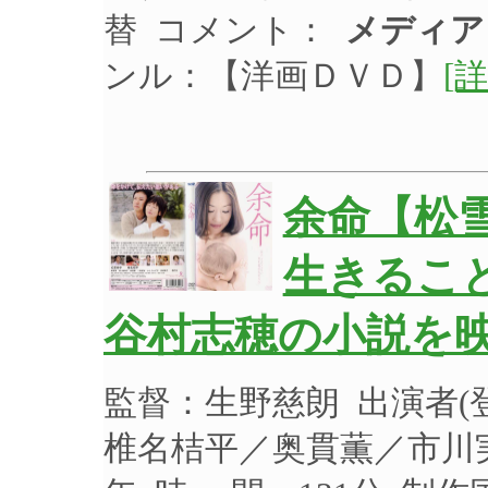
替 コメント：
メディア
ンル：【洋画ＤＶＤ】
[詳
余命【松
生きるこ
谷村志穂の小説を映
監督：生野慈朗 出演者
椎名桔平／奥貫薫／市川実