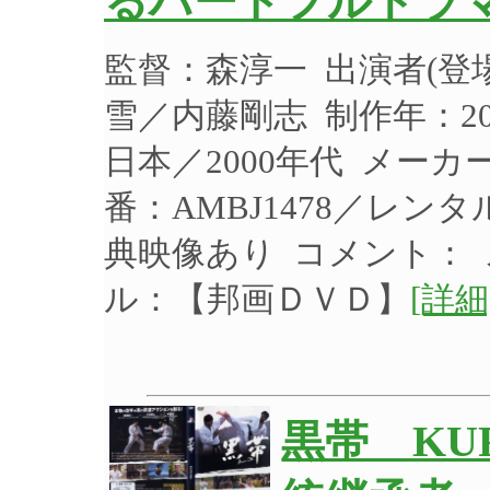
るハートフルドラマ
監督：森淳一 出演者(
雪／内藤剛志 制作年：20
日本／2000年代 メー
番：AMBJ1478／レン
典映像あり コメント：
ル：【邦画ＤＶＤ】
[詳細
黒帯 KU