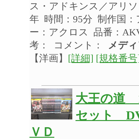
ス・アドキンス／アリソン
年 時間：95分 制作国：
ー：アクロス 品番：AKVC
考： コメント：
メディ
【洋画】
[詳細]
[規格番号
大王の道 
セット DV
ＶＤ