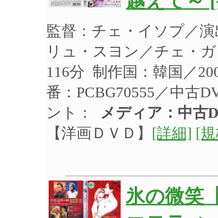
越えて～ 
監督：チェ・イソプ／演
リュ・スヨン／チェ・ガン
116分 制作国：韓国／2
番：PCBG70555／中
ント：
メディア：中古D
【洋画ＤＶＤ】
[詳細]
[
氷の微笑