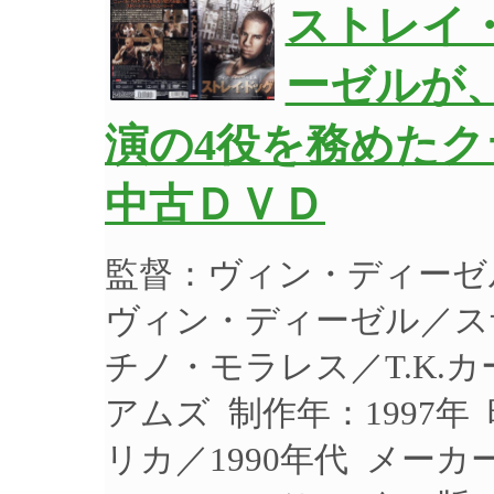
ストレイ
ーゼルが
演の4役を務めたク
中古ＤＶＤ
監督：ヴィン・ディーゼ
ヴィン・ディーゼル／ス
チノ・モラレス／T.K.
アムズ 制作年：1997年
リカ／1990年代 メー