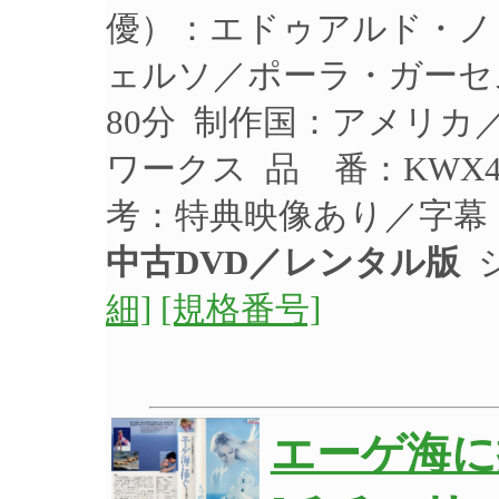
優）：エドゥアルド・ノ
ェルソ／ポーラ・ガーセス
80分 制作国：アメリカ
ワークス 品 番：KWX4
考：特典映像あり／字幕
中古DVD／レンタル版
ジ
細]
[規格番号]
エーゲ海に