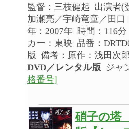
監督：三枝健起 出演者
加瀬亮／宇崎竜童／田口
年：2007年 時間：116
カー：東映 品番：DRTD
版 備考：原作：浅田次
DVD／レンタル版
ジャ
格番号]
硝子の塔