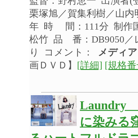
監督：野村恵一 出演者
栗塚旭／賀集利樹／山内明
年 時 間：111分 制作
松竹 品 番：DB9050
り コメント：
メディア
画ＤＶＤ】
[詳細]
[規格番
Laund
に染みる