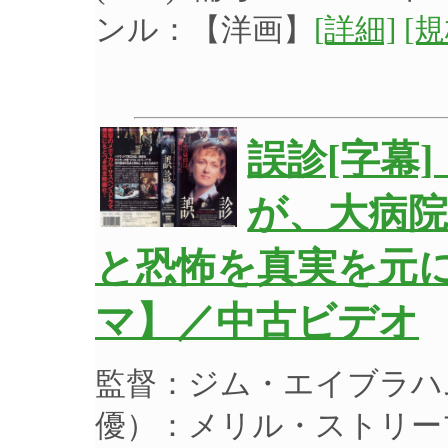
ンル：【洋画】
[詳細]
[
誤診[字幕
が、大病
と恐怖を真実を元
マ】／中古ビデオ
監督：ジム・エイブラハ
優）：メリル・ストリー