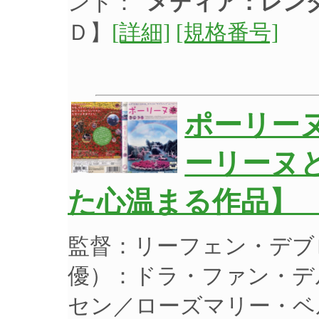
ント：
メディア：レン
Ｄ】
[詳細]
[規格番号]
ポーリー
ーリーヌ
た心温まる作品】 
監督：リーフェン・デブ
優）：ドラ・ファン・デ
セン／ローズマリー・ベル