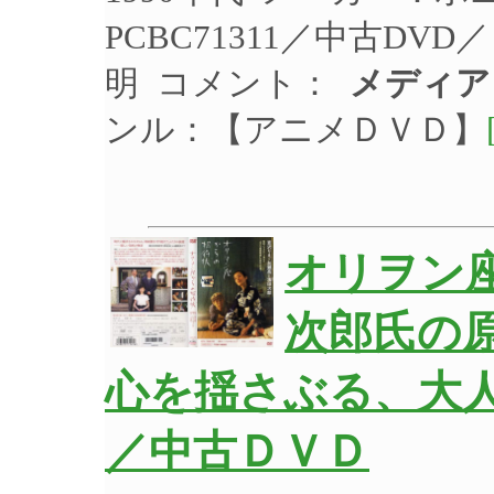
PCBC71311／中古D
明 コメント：
メディア
ンル：【アニメＤＶＤ】
オリヲン
次郎氏の
心を揺さぶる、大
／中古ＤＶＤ