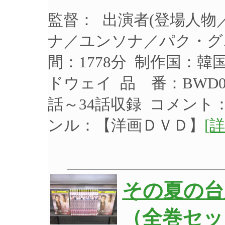
監督： 出演者(登場人
ナ／ユンソナ／パク・グニ
間：1778分 制作国：韓
ドウェイ 品 番：BWD0
話～34話収録 コメント
ンル：【洋画ＤＶＤ】
[詳
その夏の台
（全巻セット