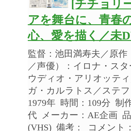
[チチョリ
アを舞台に、青春
心、愛を描く／未D
監督：池田満寿夫／原作
／声優）：イロナ・スタ
ウディオ・アリオッティ
ガ・カルラトス／ステフ
1979年 時間：109分 
代 メーカー：AE企画 品
(VHS) 備考： コメント