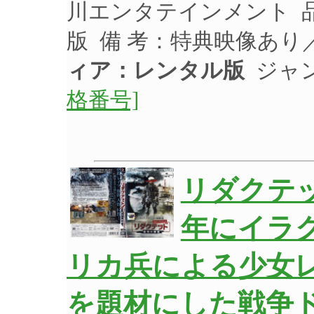
川エンタテインメント 品 
版 備 考：特典映像あり
ィア：レンタル版
ジャン
格番号]
リダクテッ
年にイラ
リカ兵による少女
を題材にした戦争ド