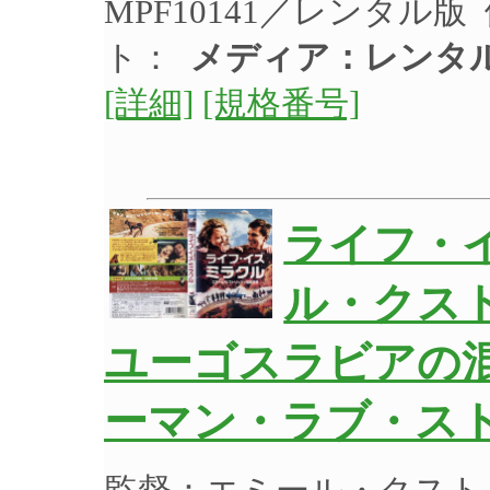
MPF10141／レンタル
ト：
メディア：レンタ
[詳細]
[規格番号]
ライフ・
ル・クス
ユーゴスラビアの
ーマン・ラブ・スト