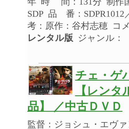
年 時 間：131分 制作
SDP 品 番：SDPR10
考：原作：谷村志穂 コ
レンタル版
ジャンル：
チェ・ゲ
【レンタ
品】 ／中古ＤＶＤ
監督：ジョシュ・エヴァ