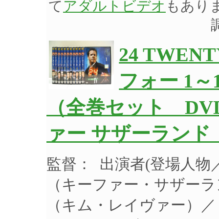
て
アダルトビデオ
もあり
24 TWEN
フォー 1～
（全巻セット DVD
ァー サザーランド
監督： 出演者(登場人
（キーファー・サザーラ
（キム・レイヴァー）／