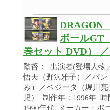
DRAGON
ボールGT 
巻セット DVD） 
監督： 出演者(登場人
悟天（野沢雅子）／パン
み）／ベジータ（堀川亮
児） 制作年：1996年 
1990年代 メーカー：