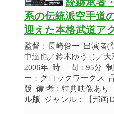
統継承者
系の伝統派空手道
迎えた本格武道アク
監督：長崎俊一 出演者
中達也／鈴木ゆうじ／大
2006年 時 間：95分 
ー：クロックワークス 品
版 備 考：特典映像あり
ル版
ジャンル：【邦画