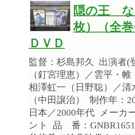
隠の王 な
枚）（全巻
ＤＶＤ
監督：杉島邦久 出演者
（釘宮理恵）／雲平・帷
相澤虹一（日野聡）／清
（中田譲治） 制作年：20
日本／2000年代 メー
ント 品 番：GNBR16