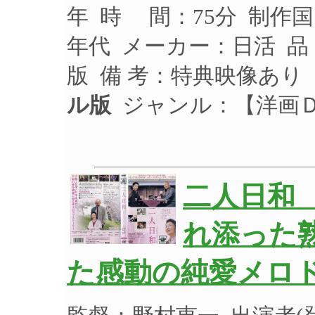
年 時 間：75分 制作
年代 メーカー：日活 品 
版 備 考：特典映像あり
ル版
ジャンル：【洋画
二人日和
れ添った
た感動の純愛メロド