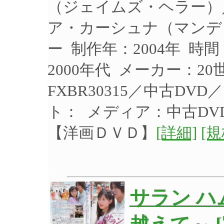
（ジェイムズ・ヘラー）
ア・カーシュナ（マンデ
ー 制作年：2004年 時
2000年代 メーカー：2
FXBR30315／中古DV
ト：
メディア：中古DV
【洋画ＤＶＤ】
[詳細]
[
サラン ハ