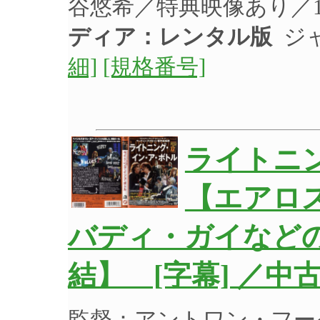
谷悠希／特典映像あり／1
ディア：レンタル版
ジャ
細]
[規格番号]
ライトニ
【エアロ
バディ・ガイなど
結】 [字幕] ／中
監督：アントワン・フー