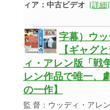
ィア：中古ビデオ
[詳細]
字幕）ウ
【ギャグと
ィ・アレン版「戦
レン作品で唯一、
の一作】
監 督：ウッディ・アレ