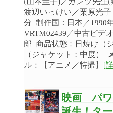
(山本圭子)／ガンツ先生(
渡辺いっけい／栗原光子 制
分 制作国：日本／199
VRTM02439／中古ビ
郎 商品状態：日焼け（
（ジャケット：中度）
ル：【アニメ／特撮】
[
映画 パ
誕生！ター