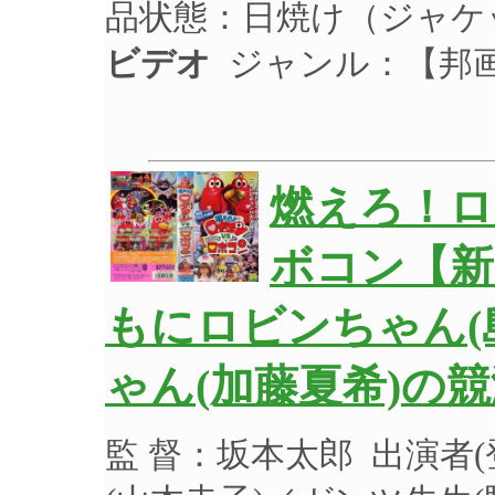
品状態：日焼け（ジャケ
ビデオ
ジャンル：【邦
燃えろ！ロ
ボコン【新
もにロビンちゃん(
ゃん(加藤夏希)の
監 督：坂本太郎 出演者