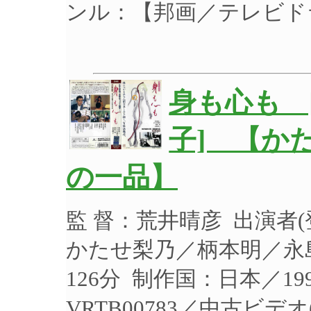
ンル：【邦画／テレビド
身も心も 
子] 【か
の一品】
監 督：荒井晴彦 出演者
かたせ梨乃／柄本明／永島
126分 制作国：日本／1
VRTB00783／中古ビデ