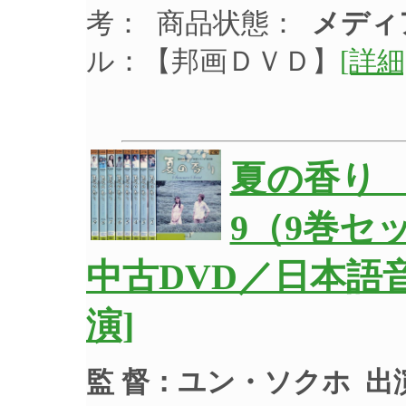
考： 商品状態：
メディ
ル：【邦画ＤＶＤ】
[詳細
夏の香り 
9（9巻セ
中古DVD／日本語
演]
監 督：ユン・ソクホ
出