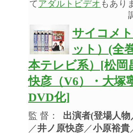
て
アダルトビデオ
もあり
サイコメトラ
ット）(全
本テレビ系）[松岡昌
快彦（V6）・大塚寧
DVD化]
監 督：
出演者(登場人物
／
井ノ原快彦
／
小原裕貴