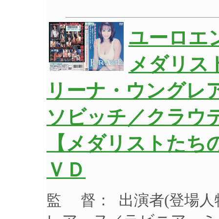
ユーロエ
メダリス
リーナ・ウングレ
ソビッチ／クラウ
【メダリストたちの
ＶＤ
監 督： 出演者(登場