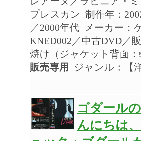
レアーヌ／ラビニア・ミ
プレスカン 制作年：200
／2000年代 メーカー
KNED002／中古DVD
焼け（ジャケット背面：
販売専用
ジャンル：【洋
ゴダール
んにちは、