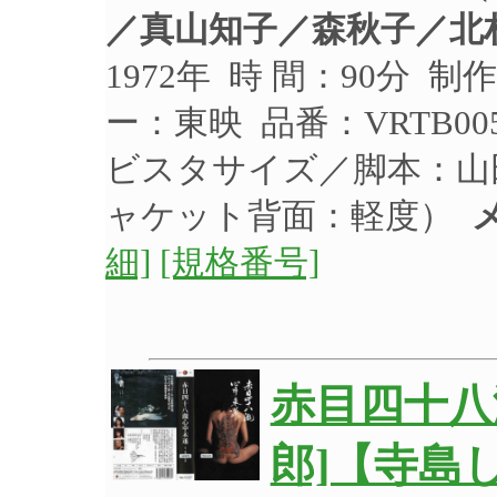
／真山知子／森秋子／北
1972年 時 間：90分 
ー：東映 品番：VRTB00
ビスタサイズ／脚本：山
ャケット背面：軽度）
細]
[規格番号]
赤目四十八
郎]【寺島