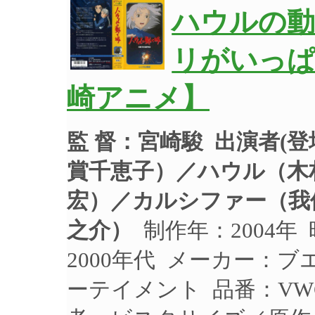
ハウルの動
リがいっぱ
崎アニメ】
監 督：宮崎駿
出演者(
賞千恵子）／ハウル（木
宏）／カルシファー（我
之介）
制作年：2004年 
2000年代 メーカー：
ーテイメント 品番：VWGZ