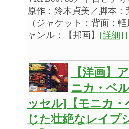
原作：鈴木貞美／脚本：
（ジャケット：背面：軽
ャンル：【邦画】
[詳細]
【洋画】ア
ニカ・ベ
ッセル]【モニカ
じた壮絶なレイプ