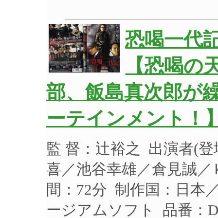
恐喝一代
【恐喝の
部、飯島真次郎が
ーテインメント！
監 督：辻裕之 出演者(
喜／池谷幸雄／倉見誠／Ｋ
間：72分 制作国：日本／
ージアムソフト 品番：DM