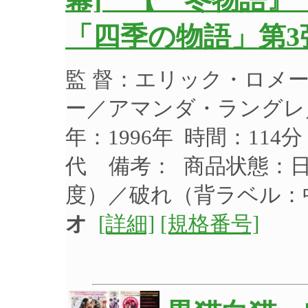
幕] 【『冬物語』
「四季の物語」第3
監 督：エリック・ロメ
ー／アマンダ・ラングレ
年：1996年 時間：114
代 備考： 商品状態：
度）／破れ（背ラベル
オ
[詳細]
[規格番号]