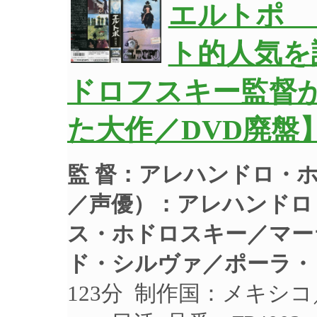
エルトポ 
ト的人気を
ドロフスキー監督
た大作／DVD廃盤
監 督：アレハンドロ・
／声優）：
アレハンドロ
ス・ホドロスキー／マー
ド・シルヴァ／ポーラ・
123分 制作国：メキシコ