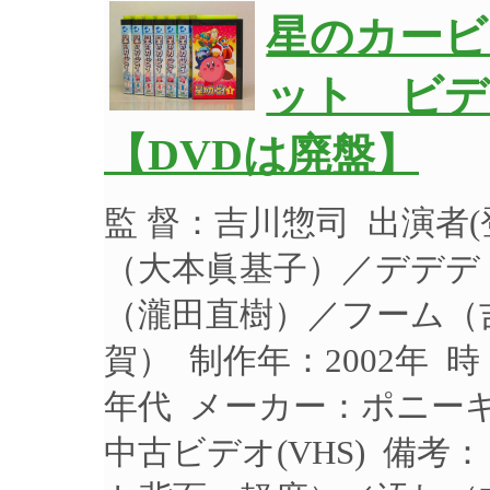
星のカービ
ット ビデ
【DVDは廃盤】
監 督：吉川惣司 出演者
（大本眞基子）／デデデ
（瀧田直樹）／フーム（
賀） 制作年：2002年 時
年代 メーカー：ポニーキャ
中古ビデオ(VHS) 備