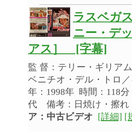
ラスベガ
ニー・デ
アス］ [字幕]
監 督：テリー・ギリア
ベニチオ・デル・トロ／
年：1998年 時間：118
代 備考：日焼け・擦
ア：中古ビデオ
[詳細]
[