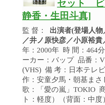
セット ビ
静香・生田斗真]
監 督：
出演者(登場人
／井ノ原快彦／小原裕貴
年：2000年 時 間：46
ーカー：バップ 品番：VP
(VHS) 備 考：日本
作：安童夕馬・朝基まさし／
歌：「愛の嵐」TOKIO
ト：軽度）（背面：中度