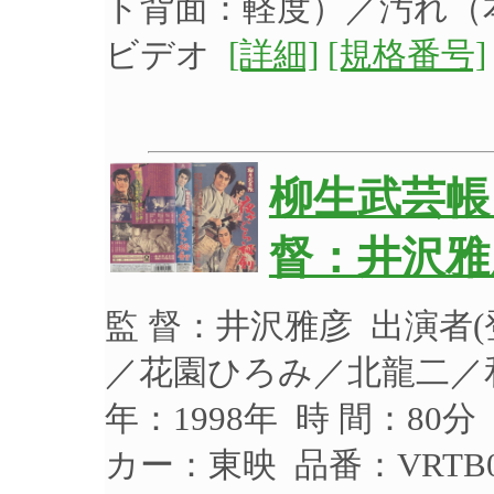
ト背面：軽度）／汚れ（
ビデオ
[詳細]
[規格番号]
柳生武芸帳
督：井沢雅
監 督：井沢雅彦 出演者
／花園ひろみ／北龍二／
年：1998年 時 間：80
カー：東映 品番：VRTB0