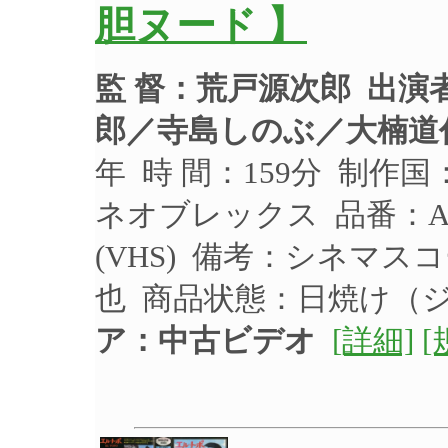
胆ヌード 】
監 督：荒戸源次郎
出演
郎／寺島しのぶ／大楠道
年 時 間：159分 制作
ネオブレックス 品番：AR
(VHS) 備考：シネマ
也 商品状態：日焼け（
ア：中古ビデオ
[詳細]
[