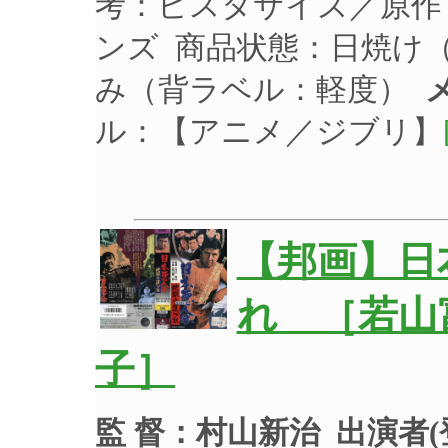
考：ビスタサイズ／原作
ンズ 商品状態：日焼け
み（背ラベル：軽度）
ル：【アニメ／ジブリ】
【邦画】日
れ ［若山
子］
監 督：村山新治
出演者