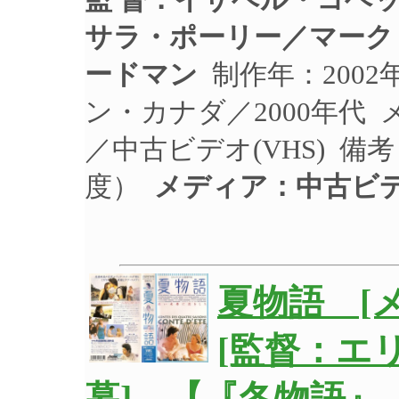
サラ・ポーリー／マーク
ードマン
制作年：2002
ン・カナダ／2000年代 
／中古ビデオ(VHS) 
度）
メディア：中古ビ
夏物語 [
[監督：エ