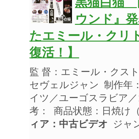
黒猫白猫 
ウンド』発
たエミール・クリ
復活！】
監 督：エミール・クス
セヴェルジャン 制作年：
イツ／ユーゴスラビア／1
考： 商品状態：日焼け
ィア：中古ビデオ
ジャン