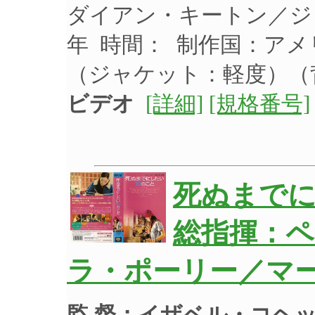
ダイアン・キートン／ジョ
年 時間： 制作国：アメ
（ジャケット：軽度）
ビデオ
[詳細]
[規格番号]
死ぬまでに
総指揮：ペ
ラ・ポーリー／マー
監 督：イザベル・コヘ