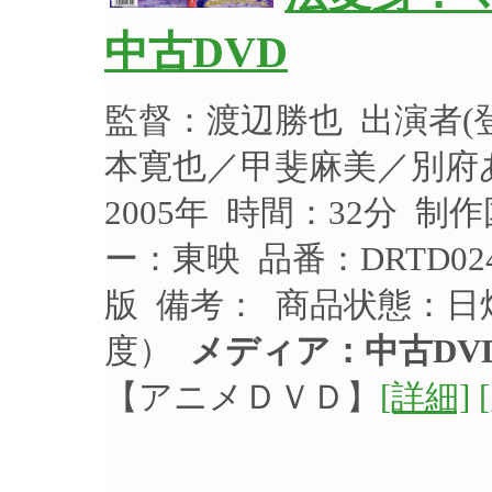
中古DVD
監督：渡辺勝也 出演者
本寛也／甲斐麻美／別府
2005年 時間：32分 制
ー：東映 品番：DRTD0
版 備考： 商品状態：
度）
メディア：中古DV
【アニメＤＶＤ】
[詳細]