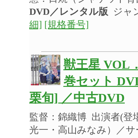
DVD／レンタル版
ジャ
細]
[規格番号]
獣王星 VOL．
巻セット DV
栗旬] ／中古DVD
監督：錦織博 出演者(
光一・高山みなみ）／サ