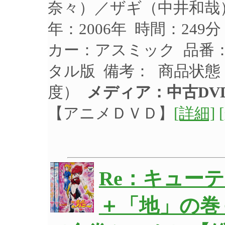
奈々）／ザギ（中井和哉
年：2006年 時間：249
カー：アスミック 品番：A
タル版 備考： 商品状
度）
メディア：中古DV
【アニメＤＶＤ】
[詳細]
Re：キュー
＋「地」の巻