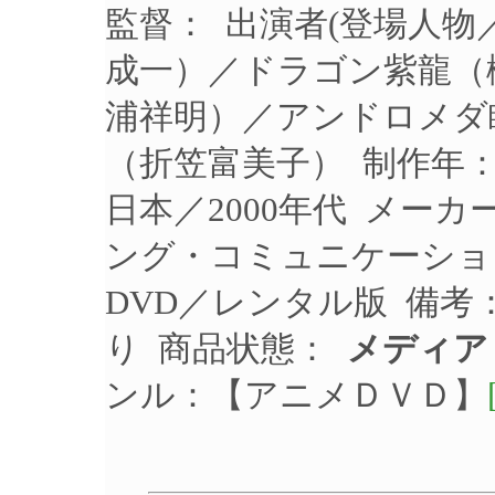
監督： 出演者(登場人
成一）／ドラゴン紫龍（
浦祥明）／アンドロメダ
（折笠富美子） 制作年：2
日本／2000年代 メー
ング・コミュニケーションズ
DVD／レンタル版 備
り 商品状態：
メディア
ンル：【アニメＤＶＤ】