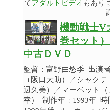
て
アダルトビデオ
もあり
機動戦士Vガ
巻セット）
中古ＤＶＤ
監督：富野由悠季 出演
（阪口大助）／シャクテ
辺久美）／マーベット（
幸） 制作年：1993年 