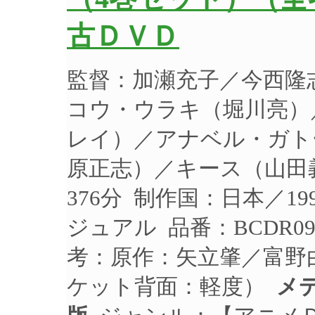
古ＤＶＤ
監督：加瀬充子／今西隆
コウ・ウラキ（堀川亮）
レイ）／アナベル・ガト
原正志）／キース（山田義
376分 制作国：日本／1
ジュアル 品番：BCDR0
考：原作：矢立肇／富野
ケット背面：軽度）
メ