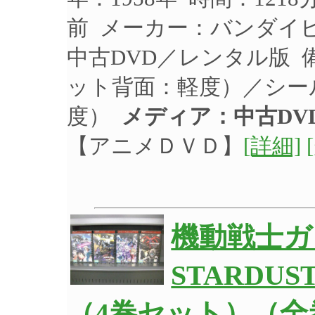
前 メーカー：バンダイビジ
中古DVD／レンタル版 
ット背面：軽度）／シー
度）
メディア：中古DV
【アニメＤＶＤ】
[詳細]
機動戦士ガ
STARDU
（4巻セット）（全