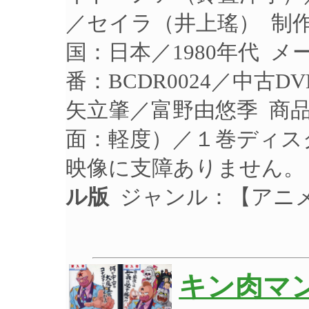
／セイラ（井上瑤） 制作年
国：日本／1980年代 
番：BCDR0024／中古
矢立肇／富野由悠季 商
面：軽度）／１巻ディス
映像に支障ありません。
ル版
ジャンル：【アニ
キン肉マン