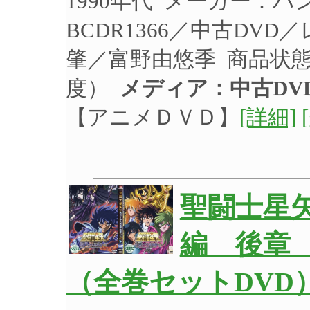
1990年代 メーカー：
BCDR1366／中古DV
肇／富野由悠季 商品状
度）
メディア：中古DV
【アニメＤＶＤ】
[詳細]
聖闘士星
編 後章
（全巻セットDVD