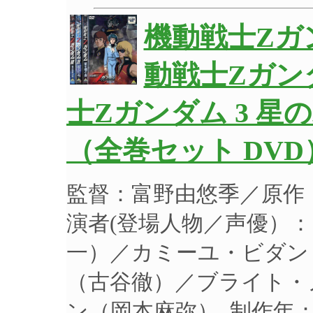
機動戦士Zガ
動戦士Zガン
士Zガンダム 3 星
（全巻セット DVD
監督：富野由悠季／原作
演者(登場人物／声優）
一）／カミーユ・ビダン
（古谷徹）／ブライト・
ン（岡本麻弥） 制作年：2