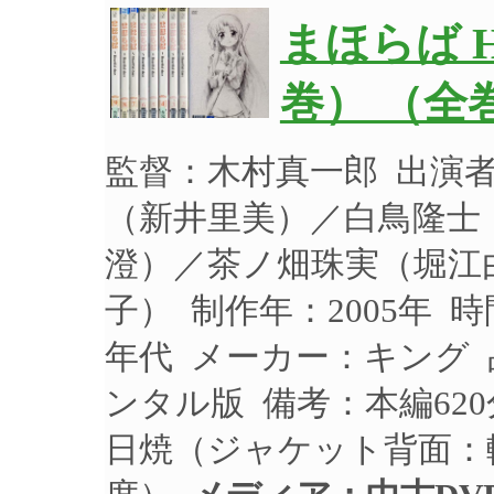
まほらば Hea
巻） （全
監督：木村真一郎 出演
（新井里美）／白鳥隆士
澄）／茶ノ畑珠実（堀江
子） 制作年：2005年 時
年代 メーカー：キング 品
ンタル版 備考：本編620
日焼（ジャケット背面：