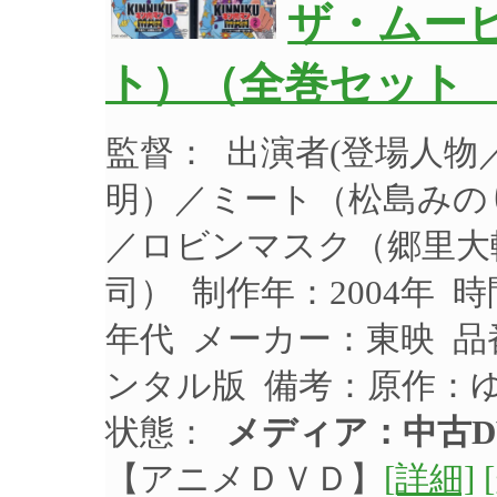
ザ・ムービ
ト）（全巻セット 
監督： 出演者(登場人
明）／ミート（松島みの
／ロビンマスク（郷里大
司） 制作年：2004年 時
年代 メーカー：東映 品番
ンタル版 備考：原作：
状態：
メディア：中古D
【アニメＤＶＤ】
[詳細]