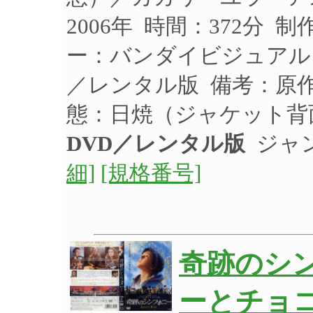
2006年 時間：372分 
ー：バンダイビジュアル 品
／レンタル版 備考：原
態：日焼（ジャケット背
DVD／レンタル版
ジャ
細]
[規格番号]
奇跡のシン
ーとチョ