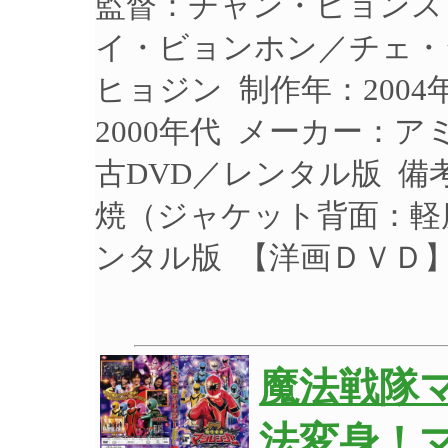
監督：チャン・ヒョンス
イ・ビョンホン／チェ・
ヒョジン 制作年：2004
2000年代 メーカー：アミ
古DVD／レンタル版 備
焼（ジャケット背面：
ンタル版 【洋画ＤＶＤ
魔法戦隊マ
法変身！