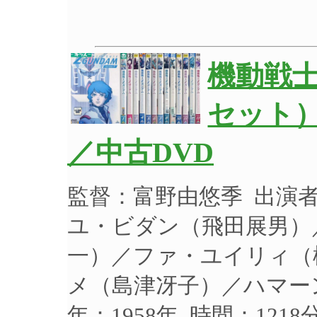
機動戦士
セット）
／中古DVD
監督：富野由悠季 出演
ユ・ビダン（飛田展男）
一）／ファ・ユイリィ（
メ（島津冴子）／ハマー
年：1958年 時間：121