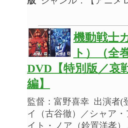
版
ジャンル：【アニメ
機動戦士ガ
ト）（全巻
DVD【特別版／哀
編】
監督：富野喜幸 出演者
イ（古谷徹）／シャア・
イト・ノア（鈴置洋孝）