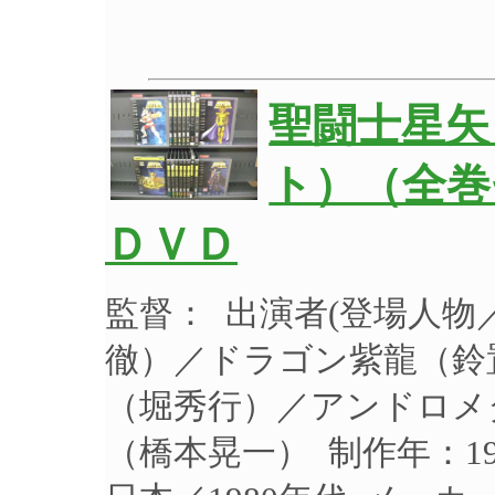
聖闘士星矢
ト）（全巻
ＤＶＤ
監督： 出演者(登場人
徹）／ドラゴン紫龍（鈴
（堀秀行）／アンドロメ
（橋本晃一） 制作年：19