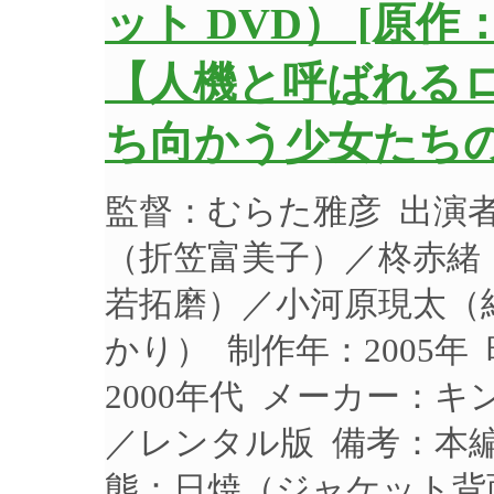
ット DVD） [原作
【人機と呼ばれる
ち向かう少女たち
監督：むらた雅彦 出演
（折笠富美子）／柊赤緒
若拓磨）／小河原現太（
かり） 制作年：2005年
2000年代 メーカー：キン
／レンタル版 備考：本編
態：日焼（ジャケット背