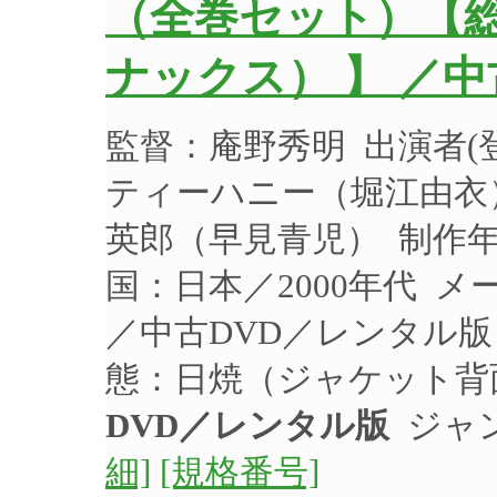
（全巻セット）【総
ナックス） 】 ／中
監督：庵野秀明 出演者
ティーハニー（堀江由衣
英郎（早見青児） 制作年：
国：日本／2000年代 メー
／中古DVD／レンタル版
態：日焼（ジャケット背
DVD／レンタル版
ジャ
細]
[規格番号]