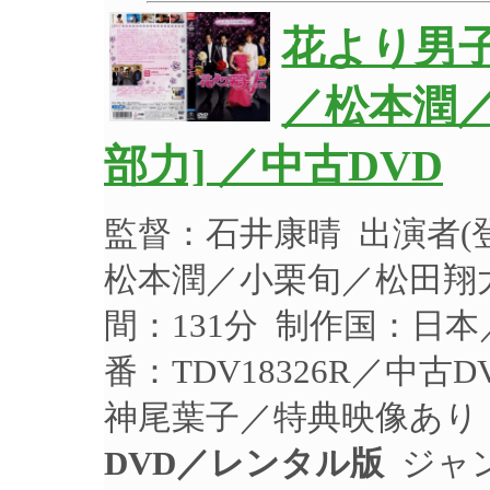
花より男子
／松本潤
部力] ／中古DVD
監督：石井康晴 出演者
松本潤／小栗旬／松田翔太
間：131分 制作国：日本
番：TDV18326R／中
神尾葉子／特典映像あり
DVD／レンタル版
ジャ