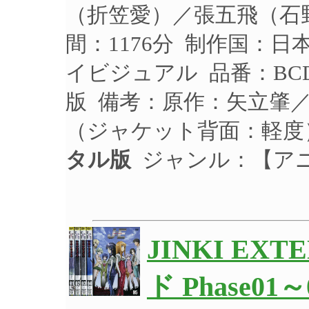
（折笠愛）／張五飛（石野
間：1176分 制作国：日
イビジュアル 品番：BCD
版 備考：原作：矢立肇
（ジャケット背面：軽度
タル版
ジャンル：【ア
JINKI E
ド Phase0