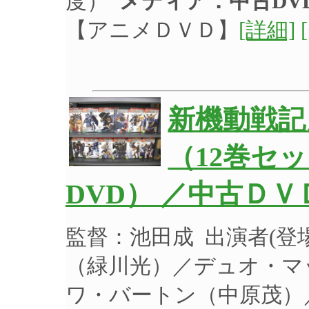
度）
メディア：中古DV
【アニメＤＶＤ】
[詳細]
新機動戦記
（12巻セ
DVD） ／中古ＤＶ
監督：池田成 出演者(
（緑川光）／デュオ・マ
ワ・バートン（中原茂）