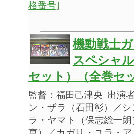
格番号]
機動戦士ガン
スペシャル
セット）（全巻セッ
監督：福田己津央 出演
ン・ザラ（石田彰）／シ
ラ・ヤマト（保志総一朗
恵）／カガリ・ユラ・ア