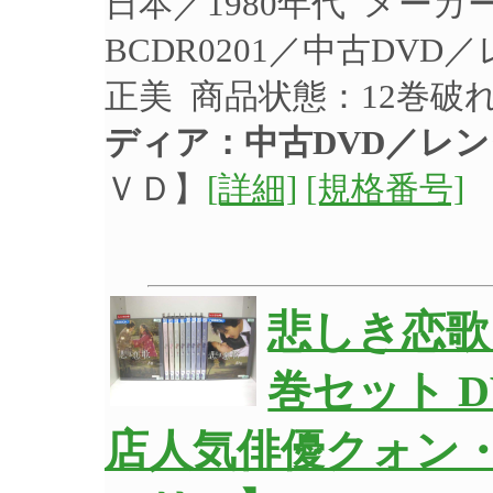
日本／1980年代 メー
BCDR0201／中古DV
正美 商品状態：12巻
ディア：中古DVD／レ
ＶＤ】
[詳細]
[規格番号]
悲しき恋歌 
巻セット D
店人気俳優クォン