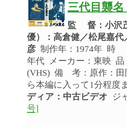
三代目襲名
監 督：小沢
優）：
高倉健／松尾嘉代
彦
制作年：1974年 時 
年代 メーカー：東映 品 
(VHS) 備 考：原作
ら本編に入って1分程度
ディア：中古ビデオ
ジャ
号]