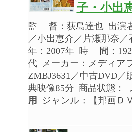
子・小出
監 督：荻島達也 出演
／小出恵介／片瀬那奈／
年：2007年 時 間：19
代 メーカー：メディア
ZMBJ3631／中古DVD
典映像85分 商品状態：
用
ジャンル：【邦画Ｄ