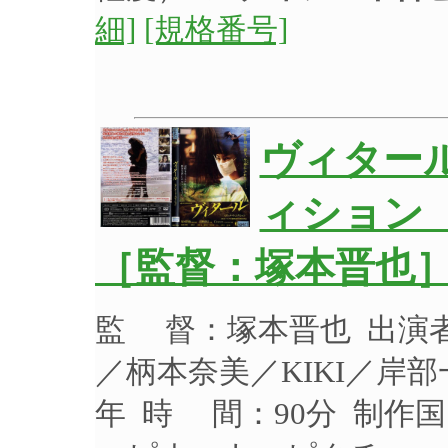
細]
[規格番号]
ヴィター
ィション
［監督：塚本晋也］
監 督：塚本晋也 出演
／柄本奈美／KIKI／岸部
年 時 間：90分 制作国