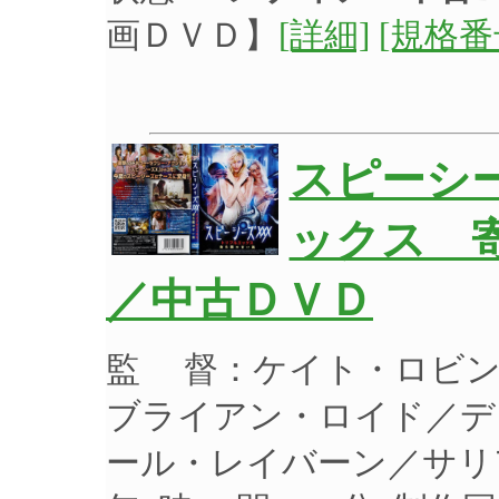
画ＤＶＤ】
[詳細]
[規格番
スピーシ
ックス 寄
／中古ＤＶＤ
監 督：ケイト・ロビン
ブライアン・ロイド／デ
ール・レイバーン／サリア