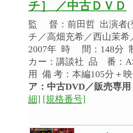
チ］ ／中古ＤＶＤ
監 督：前田哲 出演者
チ／高畑充希／西山茉希
2007年 時 間：148分
カー：講談社 品 番：AS
用 備 考：本編105分＋
ア：中古DVD／販売専用
細]
[規格番号]