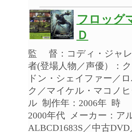
フロッグマ
Ｄ
監 督：コディ・ジャレ
者(登場人物／声優）：
ドン・シェイファー／ロ
ク／マイケル・マコノヒ
ル 制作年：2006年 時
2000年代 メーカー：
ALBCD1683S／中古D