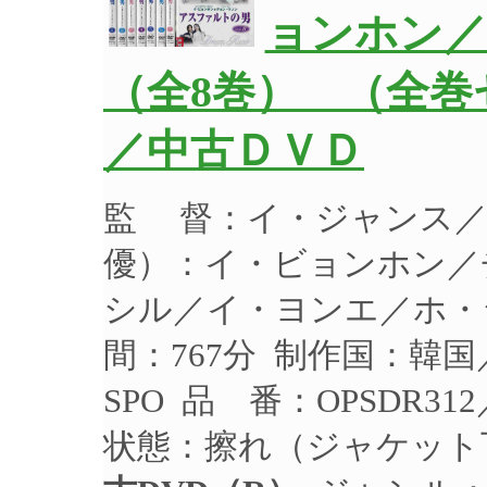
ョンホン
（全8巻） （全巻セ
／中古ＤＶＤ
監 督：イ・ジャンス／
優）：イ・ビョンホン／
シル／イ・ヨンエ／ホ・ジ
間：767分 制作国：韓国
SPO 品 番：OPSDR3
状態：擦れ（ジャケット