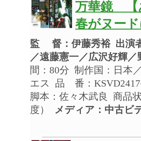
万華鏡 【
春がヌード
監 督：伊藤秀裕
出演
／遠藤憲一／広沢好輝／
間：80分 制作国：日本／
エス 品 番：KSVD241
脚本：佐々木武良 商品
度）
メディア：中古ビ