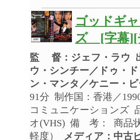
ゴッドギャ
ズ [字幕]
監 督：ジェフ・ラウ
ウ・シンチー／ドゥ・ド
ン・マンタ／ケニー・ビ
91分 制作国：香港／19
コミュニケーションズ 品 
オ(VHS) 備 考： 商
軽度）
メディア：中古