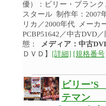
優）：ビリー・ブランク
スタール 制作年：2007
リカ／2000年代 メー
PCBP51642／中古DV
態：
メディア：中古DV
ＤＶＤ】
[詳細]
[規格番号
ビリー’S
テマン 