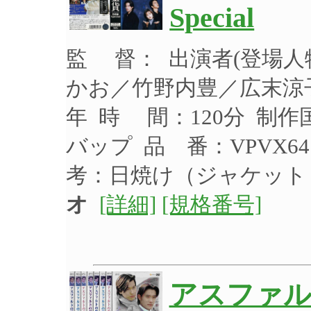
Special
監 督： 出演者(登場
かお／竹野内豊／広末涼子
年 時 間：120分 制作
バップ 品 番：VPVX64
考：日焼け（ジャケッ
オ
[詳細]
[規格番号]
アスファル