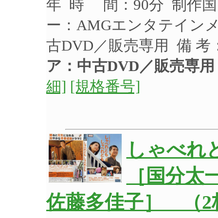
年 時 間：90分 制作国
ー：AMGエンタテインメン
古DVD／販売専用 備 
ア：中古DVD／販売専用
細]
[規格番号]
しゃべれ
［国分太
佐藤多佳子］ （2