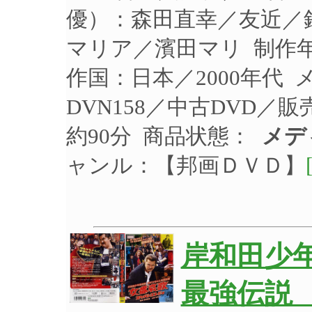
優）：森田直幸／友近／
マリア／濱田マリ 制作年：
作国：日本／2000年代
DVN158／中古DVD／販
約90分 商品状態：
メデ
ャンル：【邦画ＤＶＤ】
岸和田少
最強伝説