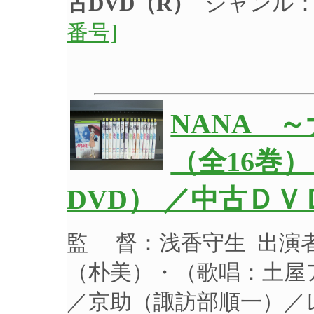
古DVD（R）
ジャンル：
番号]
NANA 
（全16巻
DVD） ／中古ＤＶ
監 督：浅香守生 出演
（朴美）・（歌唱：土屋ア
／京助（諏訪部順一）／