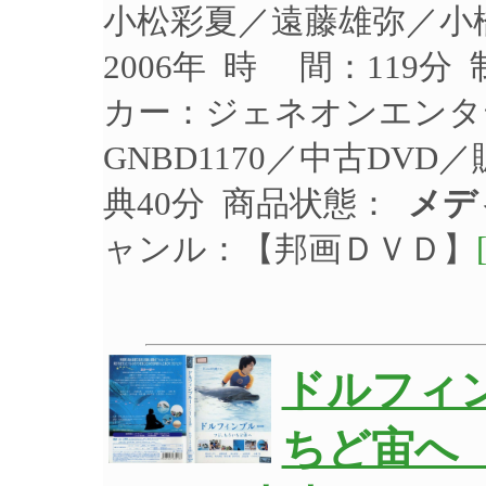
小松彩夏／遠藤雄弥／小
2006年 時 間：119分
カー：ジェネオンエンタ
GNBD1170／中古DVD
典40分 商品状態：
メデ
ャンル：【邦画ＤＶＤ】
ドルフィ
ちど宙へ