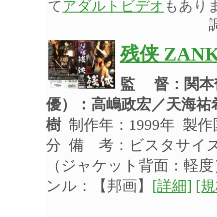
て
アダルトビデオ
もあり
残侠 ZAN
監 督：関本
優）：
高嶋政宏／天海祐
樹
制作年：1999年 製作
分 備 考：ビスタサイ
（ジャケット背面：軽
ンル：【邦画】
[詳細]
[