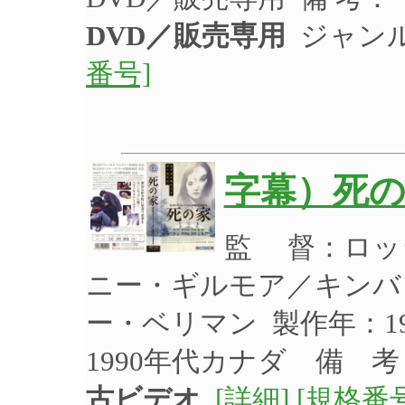
DVD／販売専用
ジャンル
番号]
字幕）死
監 督：ロッ
ニー・ギルモア／キンバ
ー・ベリマン 製作年：19
1990年代カナダ 備 
古ビデオ
[詳細]
[規格番号