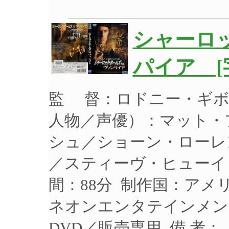
シャーロ
パイア [
監 督：ロドニー・ギボ
人物／声優）：マット・
シュ／ショーン・ローレ
／スティーヴ・ヒューイッ
間：88分 制作国：アメリ
ネオンエンタテインメント
DVD／販売専用 備 考：