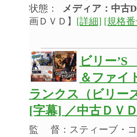
状態：
メディア：中古D
画ＤＶＤ】
[詳細]
[規格番
ビリー’S
＆ファイ
ランクス（ビリー
[字幕] ／中古ＤＶ
監 督：スティーブ・コ