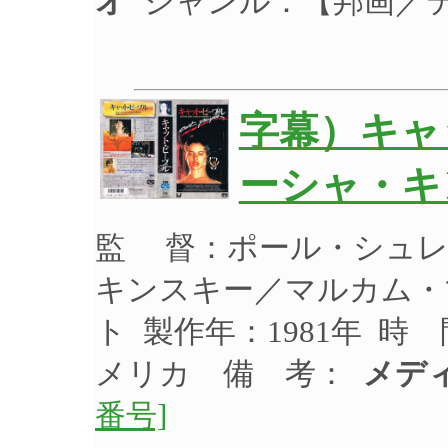
オ
ジャンル：【邦画／
字幕）キャ
ーシャ・キ
監 督：ポール・シュレ
キンスキー／マルカム・
ト 製作年：1981年 時 
メリカ 備 考：
メデ
番号]