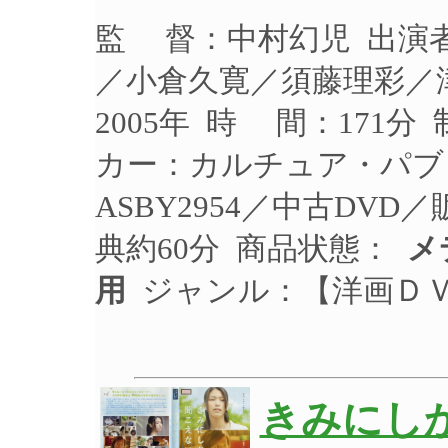
監 督：中村幻児 出演
／小倉久寛／須藤理彩／
2005年 時 間：171分
カー：カルチュア・パブ
ASBY2954／中古DVD
典約60分 商品状態：
メ
用
ジャンル：【洋画Ｄ
きみにし