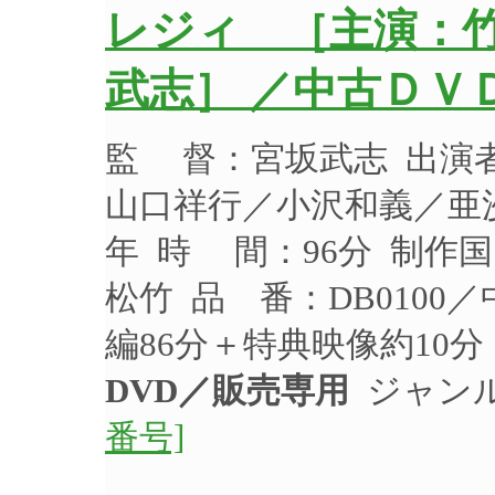
レジィ ［主演：
武志］ ／中古ＤＶ
監 督：宮坂武志 出演
山口祥行／小沢和義／亜沙
年 時 間：96分 制作国
松竹 品 番：DB0100
編86分＋特典映像約10分
DVD／販売専用
ジャンル
番号]