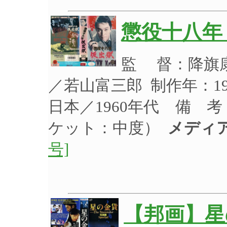
懲役十八年
監 督：降旗
／若山富三郎 制作年：19
日本／1960年代 備 
ケット：中度）
メディ
号]
【邦画】