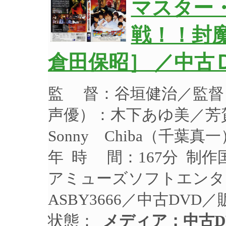
マスター
戦！！封
倉田保昭］ ／中古
監 督：谷垣健治／監督
声優）：木下あゆ美／芳
Sonny Chiba（千葉
年 時 間：167分 制作
アミューズソフトエンタ
ASBY3666／中古DVD
状態：
メディア：中古D