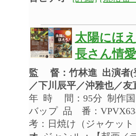
太陽にほえ
長さん情
監 督：竹林進
出演者
／下川辰平／沖雅也／友
年 時 間：95分 制作国
バップ 品 番：VPVX63
考：日焼け（ジャケッ