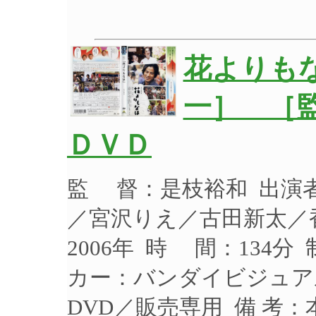
花よりも
一］ ［
ＤＶＤ
監 督：是枝裕和 出演
／宮沢りえ／古田新太／
2006年 時 間：134分
カー：バンダイビジュアル 
DVD／販売専用 備 考：