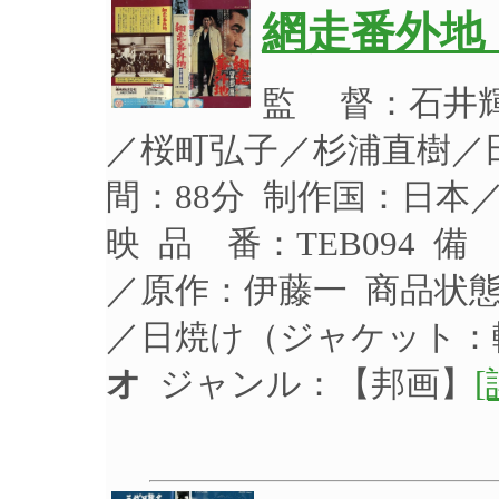
網走番外地
監 督：石井
／桜町弘子／杉浦直樹／田
間：88分 制作国：日本／
映 品 番：TEB094
／原作：伊藤一 商品状
／日焼け（ジャケット
オ
ジャンル：【邦画】
[