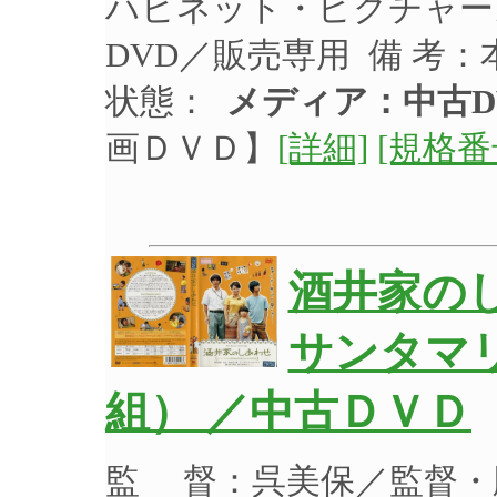
ハピネット・ピクチャーズ 
DVD／販売専用 備 考：
状態：
メディア：中古D
画ＤＶＤ】
[詳細]
[規格番
酒井家の
サンタマ
組） ／中古ＤＶＤ
監 督：呉美保／監督・