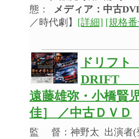
態：
メディア：中古DV
／時代劇】
[詳細]
[規格番
ドリフト
DRIFT
遠藤雄弥・小橋賢
佳］ ／中古ＤＶＤ
監 督：神野太 出演者