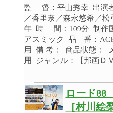
監 督：平山秀幸 出演
／香里奈／森永悠希／松重
年 時 間：109分 制作
アスミック 品 番：ACB
用 備 考： 商品状態：
用
ジャンル：【邦画Ｄ
ロード8
［村川絵梨