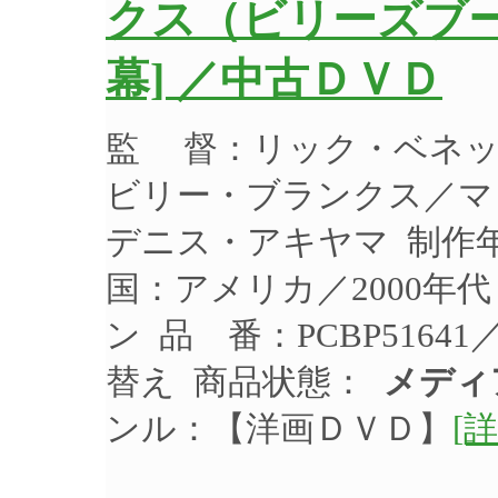
クス（ビリーズブー
幕] ／中古ＤＶＤ
監 督：リック・ベネッ
ビリー・ブランクス／マ
デニス・アキヤマ 制作年：
国：アメリカ／2000年
ン 品 番：PCBP5164
替え 商品状態：
メディ
ンル：【洋画ＤＶＤ】
[詳