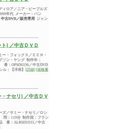
ディロア／ニア・ピープルズ
000年代 メーカー：パン
中古DVD／販売専用
ジャン
ト] ／中古ＤＶＤ
ミー・フォックス／ＣＣＨ・
プソン・ヤング 制作年：
番：OPSDS336／中古DVD
ンル：【洋画】
[詳細]
[規格番
・ナセリ] ／中古ＤＶ
ーズ／サミー・ナセリ／ロシ
 間：119分 制作国：フラン
番：ALBSD1033／中古
]