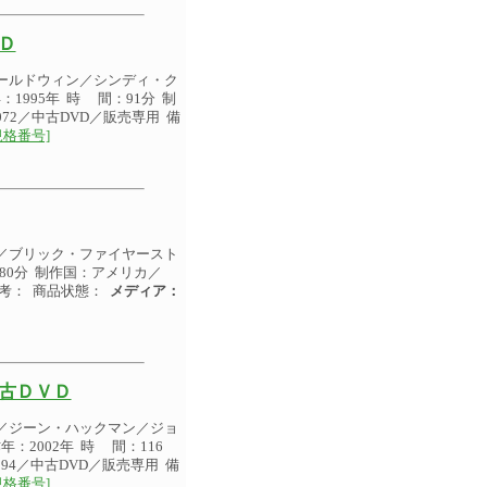
Ｄ
ールドウィン／シンディ・ク
995年 時 間：91分 制
72／中古DVD／販売専用 備
規格番号]
／ブリック・ファイヤースト
80分 制作国：アメリカ／
 考： 商品状態：
メディア：
中古ＤＶＤ
／ジーン・ハックマン／ジョ
2002年 時 間：116
94／中古DVD／販売専用 備
規格番号]