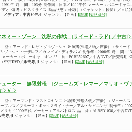
：1991年 時 間：103分 制作国：日本／1990年代 メーカー：ポニーキャニオ
ビデオ 備 考：ビスタサイズ 商品状態：日焼け（ジャケット：軽度）／日焼
）
メディア：中古ビデオ
ジャンル：【邦画】
[詳細]
[規格番号]
エネミー・ゾーン 沈黙の作戦 [サイード・ラド] ／中古Ｄ
監 督：アーマド・レザ・ダルヴィシュ 出演者(登場人物／声優）：サイード
リヴァシュ・ナザレフ／カンビズ・ディラバズ 制作年：2008年 時 間：132
 メーカー：ポニーキャニオン 品 番：PCBE52607／中古DVD／販売専用 
：中古DVD／販売専用
ジャンル：【洋画】
[詳細]
[規格番号]
シューター 無限射程 [ジェームズ・レマー／マリオ・ヴァ
古ＤＶＤ
監 督：アーマンド・マストロヤンニ 出演者(登場人物／声優）：ジェームズ
ーブルズ／ブルース・ボックスライトナー／アル・サピエンザ 制作年：2007
メリカ／2000年代 メーカー：アルバトロス 品 番：ALBSD1030／中古DV
販売専用
ジャンル：【洋画】
[詳細]
[規格番号]