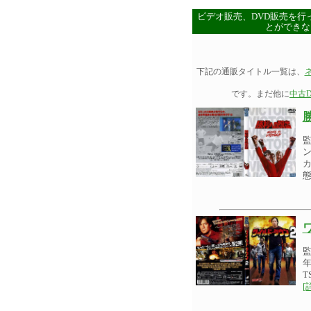
ビデオ販売、DVD販売を行
とができな
下記の通販タイトル一覧は、
です。まだ他に
中古D
ン
カ
年
T
[