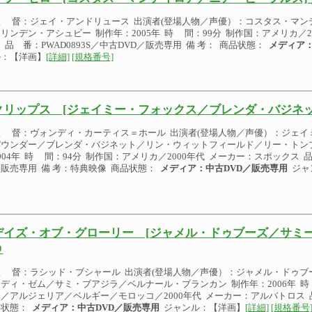
監 督：ジェイ・アンドリュース 出演者(登場人物／声優）：コスタス・マン
リンデン・アシュビー 制作年：2005年 時 間：99分 制作国：アメリカ／2
 品 番：PWAD0893S／中古DVD／販売専用 備 考： 商品状態：
メディア：
ル：【洋画】
[詳細]
[規格番号]
クリップス [ジェイミー・フォックス／ブレンダ・バジネッ
監 督：ヴォンディ・カーティス＝ホール 出演者(登場人物／声優）：ジェイ
パウンダー／ブレンダ・バジネット／リン・ウィットフィールド／リー・トン
004年 時 間：94分 制作国：アメリカ／2000年代 メーカー：スポックス 品 
販売専用 備 考：特典映像 商品状態：
メディア：中古DVD／販売専用
ジャ
デイズ・オブ・グローリー [ジャメル・ドゥブーズ／サミー
Ｄ
監 督：ラシッド・ブシャール 出演者(登場人物／声優）：ジャメル・ドゥブ
ディ・ゼム／サミ・ブアジラ／ベルナール・ブランカン 制作年：2006年 時
／アルジェリア／ベルギー／モロッコ／2000年代 メーカー：アルバトロス 品 
品状態：
メディア：中古DVD／販売専用
ジャンル：【洋画】
[詳細]
[規格番号