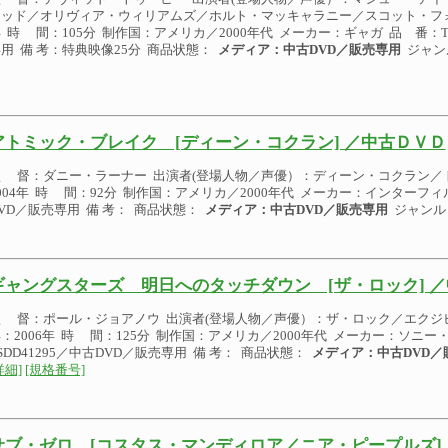
ッド／オリヴィア・ウィリアムズ／ホルト・マッキャラニー／スコット・フォー
 時 間：105分 制作国：アメリカ／2000年代 メーカー：ギャガ 品 番：TD
用 備 考：特典映像25分 商品状態：
メディア：中古DVD／販売専用
ジャン
アトミック・ブレイク [ディーン・コクラン] ／中古ＤＶＤ
監 督：ダニー・ラーナー 出演者(登場人物／声優）：ディーン・コクラン／
004年 時 間：92分 制作国：アメリカ／2000年代 メーカー：インターフィル
VD／販売専用 備 考： 商品状態：
メディア：中古DVD／販売専用
ジャンル
ギャングスターズ 明日へのタッチダウン [ザ・ロック] 
監 督：ポール・ジョアノウ 出演者(登場人物／声優）：ザ・ロック／エクジ
：2006年 時 間：125分 制作国：アメリカ／2000年代 メーカー：ソニ
SDD41295／中古DVD／販売専用 備 考： 商品状態：
メディア：中古DVD／
詳細]
[規格番号]
サブ・ゼロ [コスタス・マンディロア／ニア・ピープルズ]