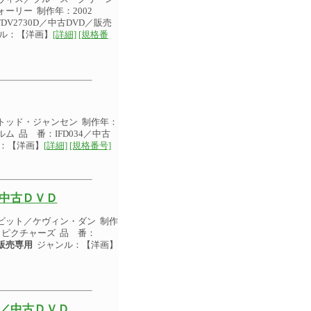
リー 制作年：2002
V2730D／中古DVD／販売
ル：【洋画】
[詳細]
[規格番
トッド・ジャンセン 制作年：
ム 品 番：IFD034／中古
：【洋画】
[詳細]
[規格番号]
／中古ＤＶＤ
ビット／ケヴィン・ダン 制作
ー・ピクチャーズ 品 番：
販売専用
ジャンル：【洋画】
 ／中古ＤＶＤ