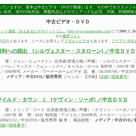
っていますが、基本は中古ビデオ・DVDで御座います。その中でオススメジ
い名作、未DVD化作品、廃盤作品などのマニアックなお宝、洋画、邦画関係
中古ビデオ・ＤＶＤ
ネット通販『あるあるビデオドットコム』
[
http://www.aruaruvideo.com
] にて
2009_1_26
オの
履歴リスト
VD
などあります。ニーズにお答えして
アダルトビデオ
もあります。
アリアリ 中古
勝利への脱出 [シルヴェスター・スタローン] ／中古ＤＶＤ
監 督：ジョン・ヒューストン 出演者(登場人物／声優）：シルヴェスター・
／ペレ／マックス・フォン・シドー／キャロル・ロール 制作年：1981年 時
／1980年代 メーカー：ワーナーホームビデオ 品 番：DLT00708／中古DV
態：
メディア：中古DVD／販売専用
ジャンル：【洋画】
[詳細]
[規格番号]
ワイルド・タウン 2 [ケヴィン・ソーボ] ／中古ＤＶＤ
監 督：トリップ・リード 出演者(登場人物／声優）：ケヴィン・ソーボ／イ
：2007年 時 間：94分 制作国：アメリカ／2000年代 メーカー：ソニー
SDD43132／中古DVD／販売専用 備 考： 商品状態：
メディア：中古DVD／
詳細]
[規格番号]