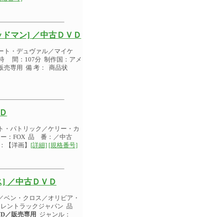
ドマン] ／中古ＤＶＤ
ート・デュヴァル／マイケ
時 間：107分 制作国：アメ
／販売専用 備 考： 商品状
Ｄ
ト・パトリック／ケリー・カ
カー：FOX 品 番：／中古
：【洋画】
[詳細]
[規格番号]
] ／中古ＤＶＤ
／ベン・クロス／オリビア・
カー：レントラックジャパン 品
VD／販売専用
ジャンル：