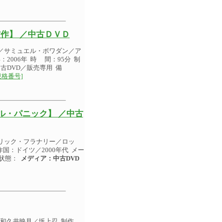
作】 ／中古ＤＶＤ
／サミュエル・ボワダン／ア
006年 時 間：95分 制
中古DVD／販売専用 備
規格番号]
ル・パニック】 ／中古
リック・フラナリー／ロッ
国：ドイツ／2000年代 メー
品状態：
メディア：中古DVD
和久井映見／坂上忍 制作