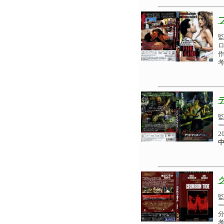
ロ
作
考
ー
2
中
ー
分
考