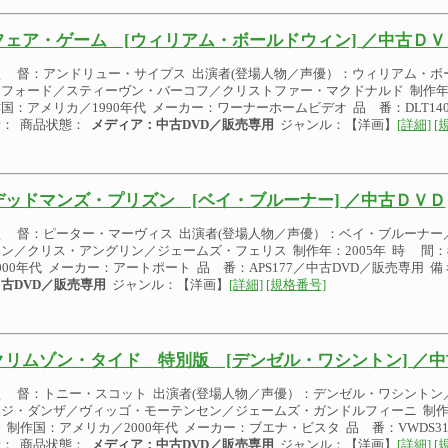
フェア・ゲーム [ウィリアム・ボールドウィン] ／中古ＤＶ
監 督：アンドリュー・サイプス 出演者(登場人物／声優）：ウィリアム・ボ
フォード／スティーヴン・バーコフ／クリストファー・マクドナルド 制作年：1
国：アメリカ／1990年代 メーカー：ワーナーホームビデオ 品 番：DLT140
： 商品状態：
メディア：中古DVD／販売専用
ジャンル：【洋画】
[詳細]
[
デッドマンズ・プリズン [ベイ・ブルーナー] ／中古ＤＶＤ
監 督：ピーター・マーヴィス 出演者(登場人物／声優）：ベイ・ブルーナー
ン／クリス・アングリン／ジェームズ・フェリス 制作年：2005年 時 間：
000年代 メーカー：アートポート 品 番：APS177／中古DVD／販売専用 備
古DVD／販売専用
ジャンル：【洋画】
[詳細]
[規格番号]
クリムゾン・タイド 特別版 [デンゼル・ワシントン] ／
監 督：トニー・スコット 出演者(登場人物／声優）：デンゼル・ワシントン
ジ・ダンザ／ヴィッゴ・モーテンセン／ジェームズ・ガンドルフィーニ 制作年：
 制作国：アメリカ／2000年代 メーカー：ブエナ・ビスタ 品 番：VWDS31
： 商品状態：
メディア：中古DVD／販売専用
ジャンル：【洋画】
[詳細]
[