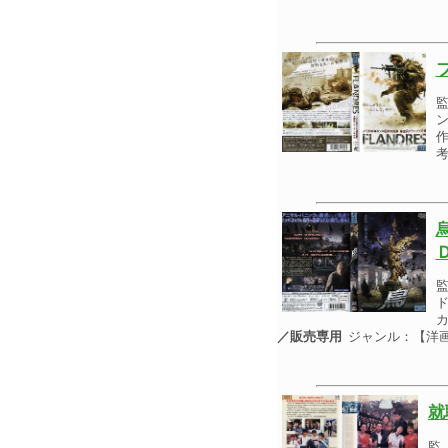
ン
作
考
ド
カ
／販売専用
ジャンル：【洋
就
監