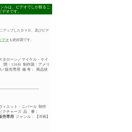
ャンルは、ビデオでしか観るこ
ビデオです。
にアップしたＤＶＤ、及びビデ
ビデオ
も絶好調です。
スタローン／マイケル・ケイ
 間：116分 制作国：アメリ
D／販売専用 備 考： 商品状
ヴィエット・ニパール 制作
・ピクチャーズ 品 番：
販売専用
ジャンル：【洋画】