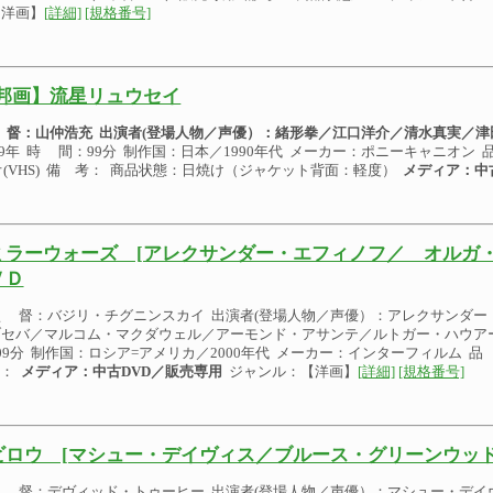
【洋画】
[詳細]
[規格番号]
邦画】流星リュウセイ
 督：山仲浩充
出演者(登場人物／声優）：
緒形拳／江口洋介／清水真実／津
99年 時 間：99分 制作国：日本／1990年代 メーカー：ポニーキャニオン 品
オ(VHS) 備 考： 商品状態：日焼け（ジャケット背面：軽度）
メディア：中
ミラーウォーズ [アレクサンダー・エフィノフ／ オルガ・
ＶＤ
監 督：バジリ・チグニンスカイ 出演者(登場人物／声優）：アレクサンダー
セバ／マルコム・マクダウェル／アーモンド・アサンテ／ルトガー・ハウアー 
09分 制作国：ロシア=アメリカ／2000年代 メーカー：インターフィルム 品 番
態：
メディア：中古DVD／販売専用
ジャンル：【洋画】
[詳細]
[規格番号]
ビロウ [マシュー・デイヴィス／ブルース・グリーンウッド
監 督：デヴィッド・トゥーヒー 出演者(登場人物／声優）：マシュー・デイ