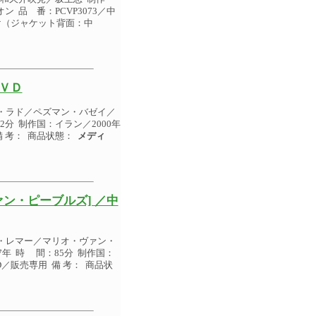
ン 品 番：PCVP3073／中
け（ジャケット背面：中
ＶＤ
・ラド／ペズマン・バゼイ／
分 制作国：イラン／2000年
備 考： 商品状態：
メディ
ン・ピーブルズ] ／中
・レマー／マリオ・ヴァン・
年 時 間：85分 制作国：
D／販売専用 備 考： 商品状