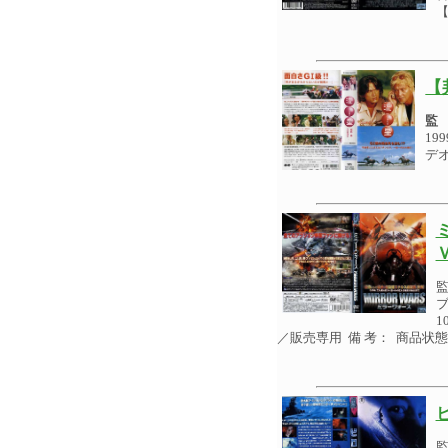
【
監
19
デ
ブ
1
／販売専用 備 考： 商品状