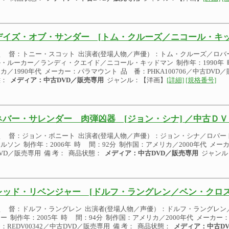
デイズ・オブ・サンダー [トム・クルーズ／ニコール・キッ
監 督：トニー・スコット 出演者(登場人物／声優）：トム・クルーズ／ロバ
・ルーカー／ランディ・クエイド／ニコール・キッドマン 制作年：1990年 
カ／1990年代 メーカー：パラマウント 品 番：PHKA100706／中古DVD
態：
メディア：中古DVD／販売専用
ジャンル：【洋画】
[詳細]
[規格番号]
ネバー・サレンダー 肉弾凶器 [ジョン・シナ] ／中古ＤＶ
監 督：ジョン・ボニート 出演者(登場人物／声優）：ジョン・シナ／ロバー
ルソン 制作年：2006年 時 間：92分 制作国：アメリカ／2000年代 メー
VD／販売専用 備 考： 商品状態：
メディア：中古DVD／販売専用
ジャンル
レッド・リベンジャー [ドルフ・ラングレン／ベン・クロス
監 督：ドルフ・ラングレン 出演者(登場人物／声優）：ドルフ・ラングレン
ー 制作年：2005年 時 間：94分 制作国：アメリカ／2000年代 メー
：REDV00342／中古DVD／販売専用 備 考： 商品状態：
メディア：中古D