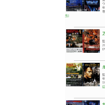
ウ
年
専
号]
2
D
年
T
[