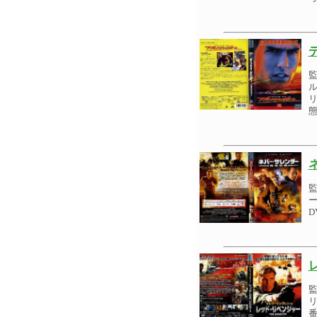
ル
リ
ー
D
リ
番