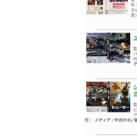
年
古
度
パ
代
ア
ピ
ア
態：
メディア：中古DVD／