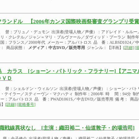
フランドル 【2006年カンヌ国際映画祭審査グランプリ受賞
監 督：ブリュノ・デュモン 出演者(登場人物／声優）：アドレイド・ルルー
リ・クレテル／ジャン＝マリ・ブルヴァール／ダヴィッド・プーラン 制作年：2
国：フランス／2000年代 メーカー：アルバトロス 品 番：ALBSD1024／
： 商品状態：
メディア：中古DVD／販売専用
ジャンル：【洋画】
[詳細]
[
烏 カラス [ショーン・パトリック・フラナリー]【アニマ
ＤＶＤ
監 督：シェルドン・ウィルソン 出演者(登場人物／声優）：ショーン・パト
・テイラー／スティーヴン・マクハティ 制作年：2006年 時 間：94分 制作
ー：アルバトロス 品 番：PWAD1061S／中古DVD／販売専用 備 考： 商
画】
[詳細]
[規格番号]
職戦線異状なし [主演：織田裕二・仙道敦子・的場浩司]
 督：金子修介 出演者(登場人物／声優）：織田裕二／仙道敦子／的場浩司／