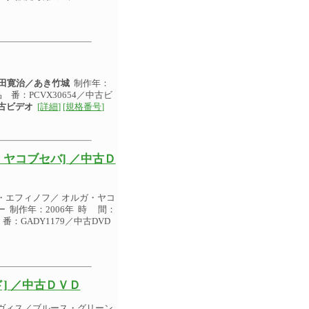
田寛治／あき竹城
制作年：
 番：PCVX30654／中古ビ
古ビデオ
[詳細]
[規格番号]
ヤコブセバ] ／中古Ｄ
・エフィノフ／ オルガ・ヤコ
制作年：2006年 時 間：
：GADY1179／中古DVD
] ／中古ＤＶＤ
ヴィス／ブルース・グリーン