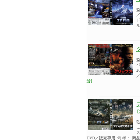
／
ド
2
／
号]
ュ
ス
DVD／販売専用 備 考： 商